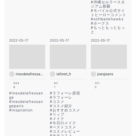
#
沖縄セルラースタ
ジアム那覇
#
モバイル公式サイ
トヒーローコメント
#
softbankhawks
#
ホークス
#
もっともっともっ
と
2022-05-17
2022-05-17
2022-05-17
inesdelafressangeparis
laforet_h
joesjeans
544
62
101
6
1
0
#
inesdelafressan
#
ラフォーレ原宿
ge
#
ラフォーレ
#
inesdelafressan
#
コスメ
geparis
#
コスメ紹介
#
inspiration
#
おすすめコスメ
#
リップ
#
メイク
#
今日のメイク
#
ベストコスメ
#
コスメレビュー
#
モテコスメ