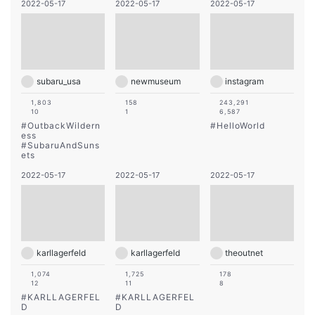
2022-05-17
2022-05-17
2022-05-17
subaru_usa
newmuseum
instagram
1,803
158
243,291
10
1
6,587
#
OutbackWildern
#
HelloWorld
ess
#
SubaruAndSuns
ets
2022-05-17
2022-05-17
2022-05-17
karllagerfeld
karllagerfeld
theoutnet
1,074
1,725
178
12
11
8
#
KARLLAGERFEL
#
KARLLAGERFEL
D
D