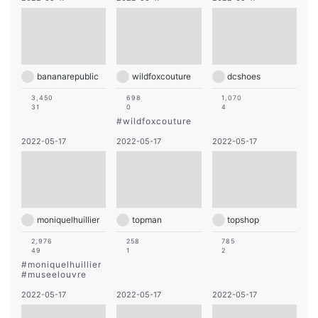
bananarepublic
wildfoxcouture
dcshoes
3,450
698
1,070
31
0
4
#
wildfoxcouture
2022-05-17
2022-05-17
2022-05-17
moniquelhuillier
topman
topshop
2,976
258
785
49
1
2
#
moniquelhuillier
#
museelouvre
2022-05-17
2022-05-17
2022-05-17