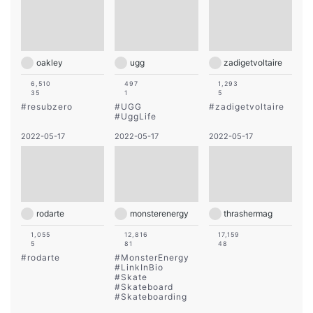
oakley
ugg
zadigetvoltaire
6,510
497
1,293
35
1
5
#
resubzero
#
UGG
#
zadigetvoltaire
#
UggLife
2022-05-17
2022-05-17
2022-05-17
rodarte
monsterenergy
thrashermag
1,055
12,816
17,159
5
81
48
#
rodarte
#
MonsterEnergy
#
LinkInBio
#
Skate
#
Skateboard
#
Skateboarding