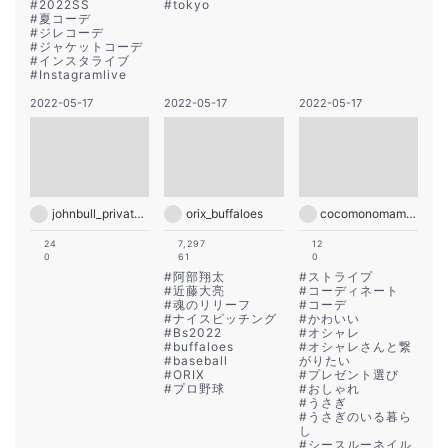
#
2022SS
#
tokyo
#
夏コーデ
#
ジレコーデ
#
ジャケットコーデ
#
インスタライブ
#
Instagramlive
2022-05-17
2022-05-17
2022-05-17
johnbull_private_labo
orix_buffaloes
cocomonomamani
24
7,297
12
0
61
0
#
阿部翔太
#
ストライプ
#
近藤大亮
#
コーディネート
#
魂のリリーフ
#
コーデ
#
ナイスピッチング
#
かわいい
#
Bs2022
#
オシャレ
#
buffaloes
#
オシャレさんと繋
#
baseball
がりたい
#
ORIX
#
プレゼント選び
#
プロ野球
#
おしゃれ
#
うさぎ
#
うさぎのいる暮ら
し
#
シースルーネイル