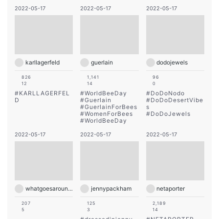
2022-05-17
2022-05-17
2022-05-17
karllagerfeld
guerlain
dodojewels
826
1,141
96
12
14
0
#
KARLLAGERFEL
#
WorldBeeDay
#
DoDoNodo
D
#
Guerlain
#
DoDoDesertVibe
#
GuerlainForBees
s
#
WomenForBees
#
DoDoJewels
#
WorldBeeDay
2022-05-17
2022-05-17
2022-05-17
whatgoesaroundnyc
jennypackham
netaporter
207
125
2,189
5
3
14