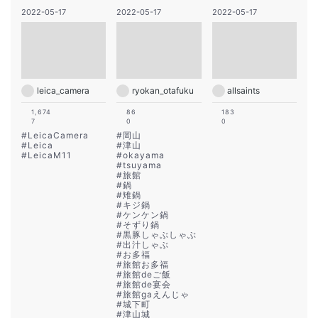
2022-05-17
2022-05-17
2022-05-17
leica_camera
ryokan_otafuku
allsaints
1,674
86
183
7
0
0
#
LeicaCamera
#
岡山
#
Leica
#
津山
#
LeicaM11
#
okayama
#
tsuyama
#
旅館
#
鍋
#
雉鍋
#
キジ鍋
#
ケンケン鍋
#
そずり鍋
#
黒豚しゃぶしゃぶ
#
出汁しゃぶ
#
お多福
#
旅館お多福
#
旅館deご飯
#
旅館de宴会
#
旅館gaえんじゃ
#
城下町
#
津山城