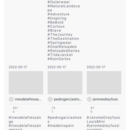
#
Outerwear
#
NaturalLandsca
pe
#
Adventure
#
Inspiring
#
BeBold
#
Curious
#
Brave
#
TheJourney
#
TheDestination
#
Springwear
#
GobiReloaded
#
ReloadedSeries
#
TildaJacket
#
RainSeries
2022-05-17
2022-05-17
2022-05-17
inesdelafressangeparis
pedrogarciashoes
jeromedreyfuss
201
73
67
3
1
0
#
inesdelafressan
#
pedrogarciashoe
#
JeromeDreyfuss
ge
s
LouisMini
#
inesdelafressan
#
madeinspain
#
jeromedreyfussl
geparis
ouismini