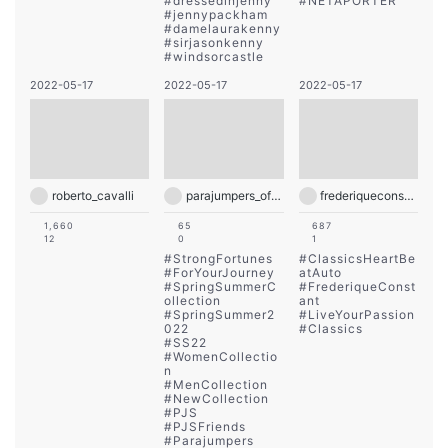
#
dressedinjenny
#
NETAPORTER
#
jennypackham
#
damelaurakenny
#
sirjasonkenny
#
windsorcastle
2022-05-17
2022-05-17
2022-05-17
roberto_cavalli
parajumpers_official
frederiqueconstant
1,660
65
687
12
0
1
#
StrongFortunes
#
ClassicsHeartBe
#
ForYourJourney
atAuto
#
SpringSummerC
#
FrederiqueConst
ollection
ant
#
SpringSummer2
#
LiveYourPassion
022
#
Classics
#
SS22
#
WomenCollectio
n
#
MenCollection
#
NewCollection
#
PJS
#
PJSFriends
#
Parajumpers