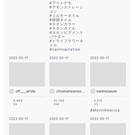
#
アートデモ
#
デモンストレーシ
ョン
#
ミルキーネイル
#
韓国ネイル
#
ネオンカラー
#
ネオンネイル
#
ネオンピグメント
パウダー
#
ドライフラワーネ
イル
#
nailinspiration
2022-05-17
2022-05-17
2022-05-17
off____white
chromeheartsofficial
metmuseum
3,686
31,788
2,515
53
259
33
#
MetInAmerica
2022-05-17
2022-05-17
2022-05-17