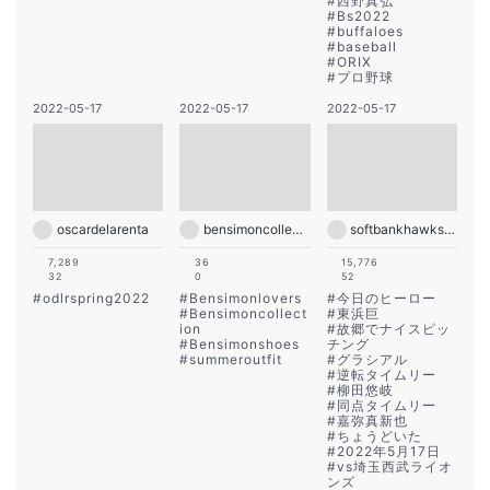
#
西野真弘
#
Bs2022
#
buffaloes
#
baseball
#
ORIX
#
プロ野球
2022-05-17
2022-05-17
2022-05-17
oscardelarenta
bensimoncollection
softbankhawks_official
7,289
36
15,776
32
0
52
#
odlrspring2022
#
Bensimonlovers
#
今日のヒーロー
#
Bensimoncollect
#
東浜巨
ion
#
故郷でナイスピッ
#
Bensimonshoes
チング
#
summeroutfit
#
グラシアル
#
逆転タイムリー
#
柳田悠岐
#
同点タイムリー
#
嘉弥真新也
#
ちょうどいた
#
2022年5月17日
#
vs埼玉西武ライオ
ンズ