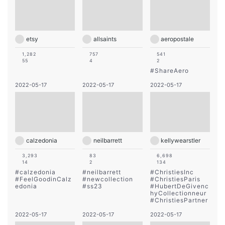
etsy
allsaints
aeropostale
1,282
757
541
55
4
2
#
ShareAero
2022-05-17
2022-05-17
2022-05-17
calzedonia
neilbarrett
kellywearstler
3,293
83
6,698
14
2
134
#
calzedonia
#
neilbarrett
#
ChristiesInc
#
FeelGoodinCalz
#
newcollection
#
ChristiesParis
edonia
#
ss23
#
HubertDeGivenc
hyCollectionneur
#
ChristiesPartner
2022-05-17
2022-05-17
2022-05-17