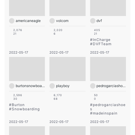
americaneagle
volcom
dvf
2,076
2,020
405
21
6
21
#
InCharge
#
DVFTeam
2022-05-17
2022-05-17
2022-05-17
burtonsnowboards
playboy
pedrogarciashoes
2,596
6,170
50
30
68
0
#
Burton
#
pedrogarciashoe
#
Snowboarding
s
#
madeinspain
2022-05-17
2022-05-17
2022-05-17