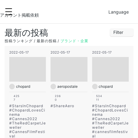
2022-05-18
FILTER
Language
28
29
30
1
2
3
4
アカウント掲載依頼
5
6
7
8
9
10
11
最新の投稿
Filter
12
13
14
15
16
17
18
1
2
3
4
5
6
7
投稿ランキング
最新の投稿
ブランド・企業
19
20
21
22
23
24
25
8
9
10
11
12
13
14
2022-05-17
2022-05-17
2022-05-17
26
27
28
29
30
31
1
15
16
17
18
19
20
21
22
23
24
25
26
27
28
29
30
31
1
2
3
4
chopard
aeropostale
chopard
425
236
534
7
0
11
#
StarsInChopard
#
ShareAero
#
StarsInChopard
#
ChopardLovesCi
#
ChopardLovesCi
nema
nema
#
Cannes2022
#
Cannes2022
#
TheRedCarpetJe
#
TheRedCarpetJe
weller
weller
#
CannesFilmFesti
#
cannesfilmfestiv
val
al