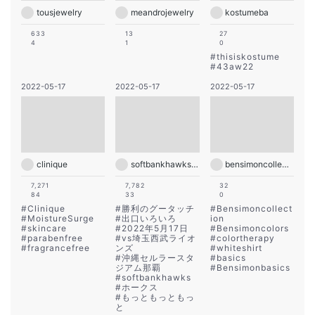
tousjewelry
meandrojewelry
kostumeba
633
13
27
4
1
0
#
thisiskostume
#
43aw22
2022-05-17
2022-05-17
2022-05-17
clinique
softbankhawks_official
bensimoncollection
7,271
7,782
32
84
33
0
#
Clinique
#
勝利のグータッチ
#
Bensimoncollect
#
MoistureSurge
#
出口いろいろ
ion
#
skincare
#
2022年5月17日
#
Bensimoncolors
#
parabenfree
#
vs埼玉西武ライオ
#
colortherapy
#
fragrancefree
ンズ
#
whiteshirt
#
沖縄セルラースタ
#
basics
ジアム那覇
#
Bensimonbasics
#
softbankhawks
#
ホークス
#
もっともっともっ
と