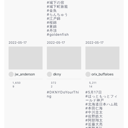
#
城下の宿
#
城下町旅籠
#
金魚
#
らんちゅう
#
江戸錦
#
桜錦
#
東錦
#
丹頂
#
goldenfish
2022-05-17
2022-05-17
2022-05-17
jw_anderson
dkny
orix_buffaloes
1,650
372
5,211
9
2
14
#
DKNYDoYourThi
#
5月17日
ng
#
ほっともっとフィ
ールド神戸
#
北海道日本ハム戦
#
本田仁海
#
中川圭太
#
佐野皓大
#
阿部翔太
#
近藤大亮