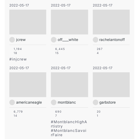
2022-05-17
2022-05-17
2022-05-17
jcrew
off____white
rachelantonoff
1,194
6,445
267
18
15
4
#
injcrew
2022-05-17
2022-05-17
2022-05-17
americaneagle
montblanc
garbstore
6,779
690
20
14
7
1
#
MontblancHighA
rtistry
#
MontblancSavoi
rFaire