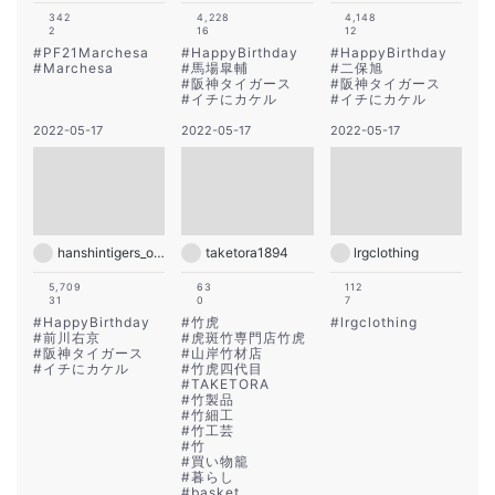
342
4,228
4,148
2
16
12
#
PF21Marchesa
#
HappyBirthday
#
HappyBirthday
#
Marchesa
#
馬場皐輔
#
二保旭
#
阪神タイガース
#
阪神タイガース
#
イチにカケル
#
イチにカケル
2022-05-17
2022-05-17
2022-05-17
hanshintigers_official
taketora1894
lrgclothing
5,709
63
112
31
0
7
#
HappyBirthday
#
竹虎
#
lrgclothing
#
前川右京
#
虎斑竹専門店竹虎
#
阪神タイガース
#
山岸竹材店
#
イチにカケル
#
竹虎四代目
#
TAKETORA
#
竹製品
#
竹細工
#
竹工芸
#
竹
#
買い物籠
#
暮らし
#
basket