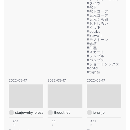
#
タイツ
#
靴下
#
靴下コーデ
#
足元コーデ
#
足元くら部
#
おもしろい
#
くつ下
#
socks
#
kawaii
#
モノトーン
#
総柄
#
白黒
#
スカート
#
シンプル
#
パンプス
#
ショートソックス
#
ootd
#
tights
2022-05-17
2022-05-17
2022-05-17
starjewelry_press
theoutnet
iena_jp
268
66
431
0
2
0