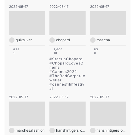
2022-05-17
2022-05-17
2022-05-17
quiksilver
chopard
rosacha
638
1,606
83
1
10
0
#
StarsInChopard
#
ChopardLovesCi
nema
#
Cannes2022
#
TheRedCarpetJe
weller
#
cannesfilmfestiv
al
2022-05-17
2022-05-17
2022-05-17
marchesafashion
hanshintigers_official
hanshintigers_official