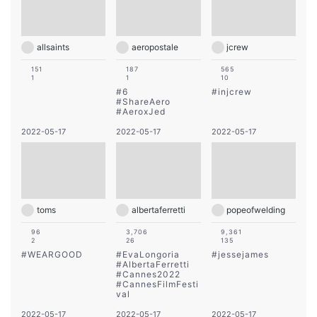
allsaints
aeropostale
jcrew
151
187
565
1
1
10
#
6
#
injcrew
#
ShareAero
#
AeroxJed
2022-05-17
2022-05-17
2022-05-17
toms
albertaferretti
popeofwelding
96
3,706
9,361
2
26
135
#
WEARGOOD
#
EvaLongoria
#
jessejames
#
AlbertaFerretti
#
Cannes2022
#
CannesFilmFesti
val
2022-05-17
2022-05-17
2022-05-17