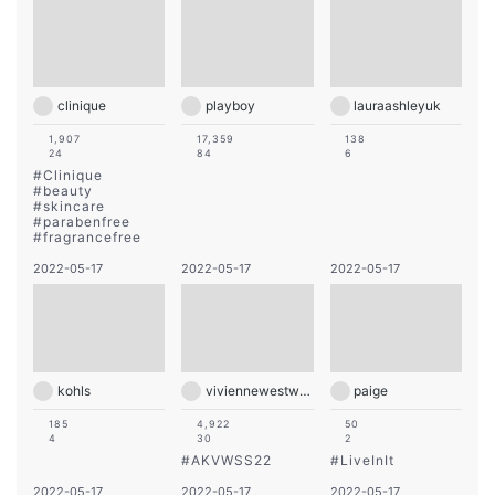
clinique
playboy
lauraashleyuk
1,907
17,359
138
24
84
6
#
Clinique
#
beauty
#
skincare
#
parabenfree
#
fragrancefree
2022-05-17
2022-05-17
2022-05-17
kohls
viviennewestwood
paige
185
4,922
50
4
30
2
#
AKVWSS22
#
LiveInIt
2022-05-17
2022-05-17
2022-05-17