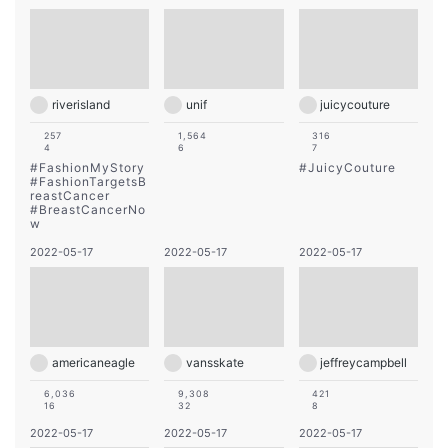
riverisland
unif
juicycouture
257
1,564
316
4
6
7
#
FashionMyStory
#
JuicyCouture
#
FashionTargetsB
reastCancer
#
BreastCancerNo
w
2022-05-17
2022-05-17
2022-05-17
americaneagle
vansskate
jeffreycampbell
6,036
9,308
421
16
32
8
2022-05-17
2022-05-17
2022-05-17