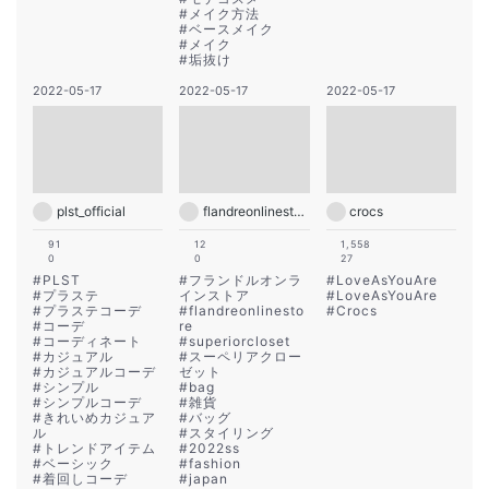
#
メイク方法
#
ベースメイク
#
メイク
#
垢抜け
2022-05-17
2022-05-17
2022-05-17
plst_official
flandreonlinestore
crocs
91
12
1,558
0
0
27
#
PLST
#
フランドルオンラ
#
LoveAsYouAre
#
プラステ
インストア
#
LoveAsYouAre
#
プラステコーデ
#
flandreonlinesto
#
Crocs
#
コーデ
re
#
コーディネート
#
superiorcloset
#
カジュアル
#
スーペリアクロー
#
カジュアルコーデ
ゼット
#
シンプル
#
bag
#
シンプルコーデ
#
雑貨
#
きれいめカジュア
#
バッグ
ル
#
スタイリング
#
トレンドアイテム
#
2022ss
#
ベーシック
#
fashion
#
着回しコーデ
#
japan