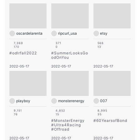
oscardelarenta
ripcurl_usa
etsy
7,369
371
566
170
0
13
#
odlrfall2022
#
SummerLooksGo
odOnYou
2022-05-17
2022-05-17
2022-05-17
playboy
monsterenergy
007
9,151
4,852
8,995
76
15
35
#
MonsterEnergy
#
60YearsofBond
#
Ultra4Racing
#
Offroad
2022-05-17
2022-05-17
2022-05-17