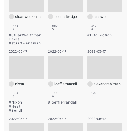
stuartweitzman
becandbridge
ninewest
476
650
243
2
5
0
#
StuartWeitzman
#
FCollection
Heels
#
stuartweitzman
2022-05-17
2022-05-17
2022-05-17
nixon
loefflerrandall
alexandrebirman
336
188
129
3
8
2
#
Nixon
#
loefflerrandall
#
Heat
#
SendIt
2022-05-17
2022-05-17
2022-05-17