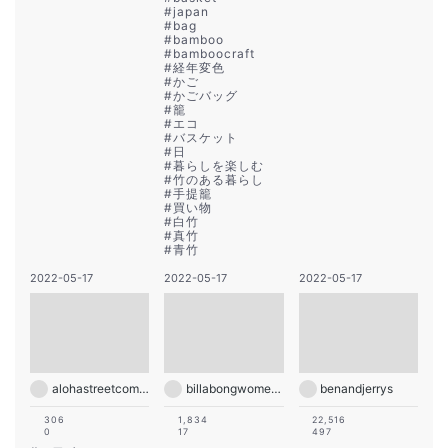
#
japan
#
bag
#
bamboo
#
bamboocraft
#
経年変色
#
かご
#
かごバッグ
#
籠
#
エコ
#
バスケット
#
日
#
暮らしを楽しむ
#
竹のある暮らし
#
手提籠
#
買い物
#
白竹
#
真竹
#
青竹
2022-05-17
2022-05-17
2022-05-17
alohastreetcom_hawaii
billabongwomens
benandjerrys
306
1,834
22,516
0
17
497