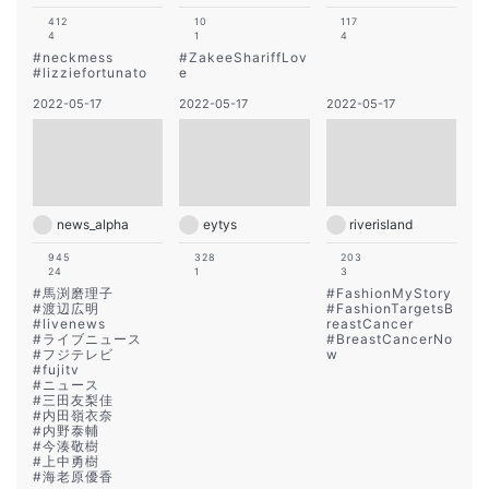
412
10
117
4
1
4
#
neckmess
#
ZakeeShariffLov
#
lizziefortunato
e
2022-05-17
2022-05-17
2022-05-17
news_alpha
eytys
riverisland
945
328
203
24
1
3
#
馬渕磨理子
#
FashionMyStory
#
渡辺広明
#
FashionTargetsB
#
livenews
reastCancer
#
ライブニュース
#
BreastCancerNo
#
フジテレビ
w
#
fujitv
#
ニュース
#
三田友梨佳
#
内田嶺衣奈
#
内野泰輔
#
今湊敬樹
#
上中勇樹
#
海老原優香