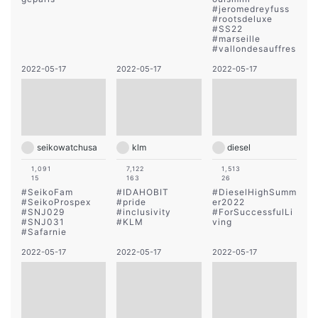
#
jeromedreyfuss
#
rootsdeluxe
#
SS22
#
marseille
#
vallondesauffres
2022-05-17
2022-05-17
2022-05-17
seikowatchusa
klm
diesel
1,091
7,122
1,513
15
163
26
#
SeikoFam
#
IDAHOBIT
#
DieselHighSumm
#
SeikoProspex
#
pride
er2022
#
SNJ029
#
inclusivity
#
ForSuccessfulLi
#
SNJ031
#
KLM
ving
#
Safarnie
2022-05-17
2022-05-17
2022-05-17