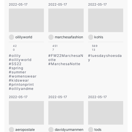
2022-05-17
2022-05-17
2022-05-17
oililyworld
marchesafashion
kohls
42
451
569
0
7
13
#
oilily
#
FW22MarchesaN
#
tuesdayshoesda
#
oililyworld
otte
y
#
SS22
#
MarchesaNotte
#
spring
#
summer
#
womenswear
#
kidswear
#
printonprint
#
oililyandme
2022-05-17
2022-05-17
2022-05-17
aeropostale
davidyurmanmen
tods