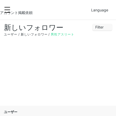
2022-02-26
FILTER
Language
アカウント掲載依頼
新しいフォロワー
Filter
30
31
1
2
3
4
5
ユーザー
新しいフォロワー
男性アスリート
6
7
8
9
10
11
12
13
14
15
16
17
18
19
20
21
22
23
24
25
26
27
28
1
2
3
4
5
ユーザー