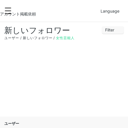
2021-09-17
FILTER
Language
アカウント掲載依頼
新しいフォロワー
Filter
29
30
31
1
2
3
4
ユーザー
新しいフォロワー
女性芸能人
5
6
7
8
9
10
11
12
13
14
15
16
17
18
19
20
21
22
23
24
25
26
27
28
29
30
1
2
ユーザー