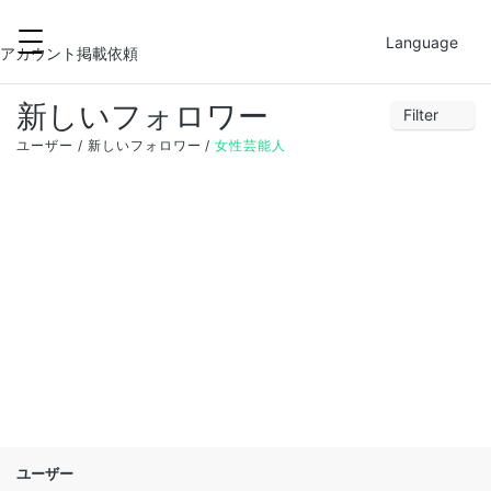
2021-12-01
FILTER
Language
アカウント掲載依頼
新しいフォロワー
Filter
28
29
30
1
2
3
4
ユーザー
新しいフォロワー
女性芸能人
5
6
7
8
9
10
11
12
13
14
15
16
17
18
19
20
21
22
23
24
25
26
27
28
29
30
31
1
ユーザー