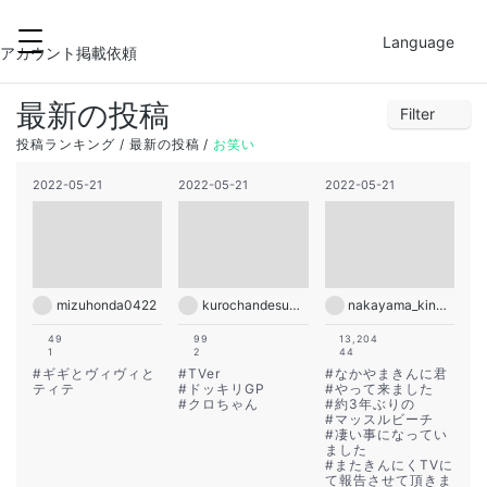
2022-05-22
FILTER
Language
27
28
29
30
31
1
2
アカウント掲載依頼
3
4
5
6
7
8
9
最新の投稿
Filter
10
11
12
13
14
15
16
1
2
3
4
5
6
7
投稿ランキング
最新の投稿
お笑い
17
18
19
20
21
22
23
8
9
10
11
12
13
14
2022-05-21
2022-05-21
2022-05-21
24
25
26
27
28
29
30
15
16
17
18
19
20
21
22
23
24
25
26
27
28
29
30
31
1
2
3
4
mizuhonda0422
kurochandesuwawa
nakayama_kinnikun
49
99
13,204
1
2
44
#
ギギとヴィヴィと
#
TVer
#
なかやまきんに君
ティテ
#
ドッキリGP
#
やって来ました
#
クロちゃん
#
約3年ぶりの
#
マッスルビーチ
#
凄い事になってい
ました
#
またきんにくTVに
て報告させて頂きま