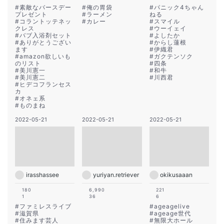
#
素敵なバースデー
#
俺の胃袋
#
パニック4ちゃん
プレゼント
#
ラーメン
ねる
#
コラントッテネッ
#
カレー
#
スマイル
クレス
#
ウーイェイ
#
バブ入浴剤セット
#
よしたか
#
ありがとうござい
#
からし蓮根
ます
#
伊織君
#
amazon欲しいも
#
ガクテンソク
のリスト
#
四条
#
美川憲一
#
和牛
#
美川憲二
#
川西君
#
ヒデコフランセス
カ
#
オネェ系
#
ものまね
2022-05-21
2022-05-21
2022-05-21
irasshassee
yuriyan.retriever
okikusaaan
180
6,990
221
1
36
6
#
ファミレスライブ
#
ageagelive
#
滋賀県
#
ageage世代
#
住みます芸人
#
無限大ホール