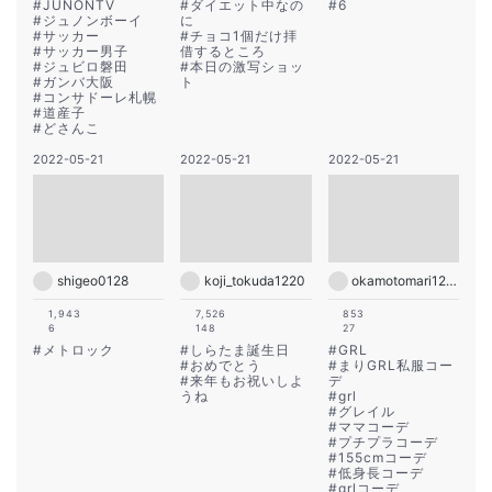
#
JUNONTV
#
ダイエット中なの
#
6
#
ジュノンボーイ
に
#
サッカー
#
チョコ1個だけ拝
#
サッカー男子
借するところ
#
ジュビロ磐田
#
本日の激写ショッ
#
ガンバ大阪
ト
#
コンサドーレ札幌
#
道産子
#
どさんこ
2022-05-21
2022-05-21
2022-05-21
shigeo0128
koji_tokuda1220
okamotomari1213
1,943
7,526
853
6
148
27
#
メトロック
#
しらたま誕生日
#
GRL
#
おめでとう
#
まりGRL私服コー
#
来年もお祝いしよ
デ
うね
#
grl
#
グレイル
#
ママコーデ
#
プチプラコーデ
#
155cmコーデ
#
低身長コーデ
#
grlコーデ