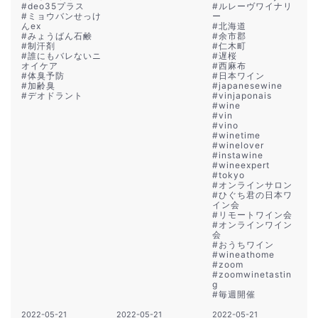
#
deo35プラス
#
ルレーヴワイナリ
#
ミョウバンせっけ
ー
んex
#
北海道
#
みょうばん石鹸
#
余市郡
#
制汗剤
#
仁木町
#
誰にもバレないニ
#
遅桜
オイケア
#
西麻布
#
体臭予防
#
日本ワイン
#
加齢臭
#
japanesewine
#
デオドラント
#
vinjaponais
#
wine
#
vin
#
vino
#
winetime
#
winelover
#
instawine
#
wineexpert
#
tokyo
#
オンラインサロン
#
ひぐち君の日本ワ
イン会
#
リモートワイン会
#
オンラインワイン
会
#
おうちワイン
#
wineathome
#
zoom
#
zoomwinetastin
g
#
毎週開催
2022-05-21
2022-05-21
2022-05-21