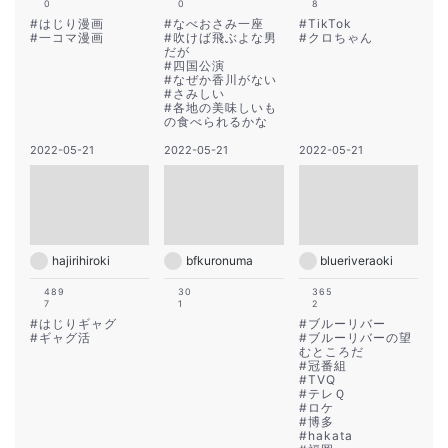
0
0
8
#
はじり漫画
#
なべおさみ一座
#
TikTok
#
一コマ漫画
#
吹けば飛ぶよな男
#
クロちゃん
だが
#
四国公演
#
なぜか香川がない
#
さみしい
#
各地の美味しいも
の食べられるかな
2022-05-21
2022-05-21
2022-05-21
hajirihiroki
bfkuronuma
blueriveraoki
489
30
365
7
1
2
#
はじりギャグ
#
ブルーリバー
#
ギャグ活
#
ブルーリバーの望
むところだ
#
冠番組
#
TVQ
#
テレＱ
#
ロケ
#
博多
#
hakata