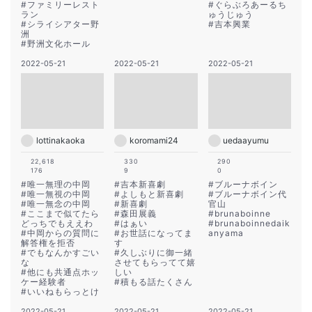
#
ファミリーレスト
#
ぐらぶろあーるち
ラン
ゅうじゅう
#
シライシアター野
#
吉本興業
洲
#
野洲文化ホール
2022-05-21
2022-05-21
2022-05-21
lottinakaoka
koromami24
uedaayumu
22,618
330
290
176
9
0
#
唯一無理の中岡
#
吉本新喜劇
#
ブルーナボイン
#
唯一無視の中岡
#
よしもと新喜劇
#
ブルーナボイン代
#
唯一無念の中岡
#
新喜劇
官山
#
ここまで似てたら
#
森田展義
#
brunaboinne
どっちでもええわ
#
はぁい
#
brunaboinnedaik
#
中岡からの質問に
#
お世話になってま
anyama
解答権を拒否
す
#
でもなんかすごい
#
久しぶりに御一緒
な
させてもらってて嬉
#
他にも共通点ホッ
しい
ケー経験者
#
積もる話たくさん
#
いいねもらっとけ
2022-05-21
2022-05-21
2022-05-21