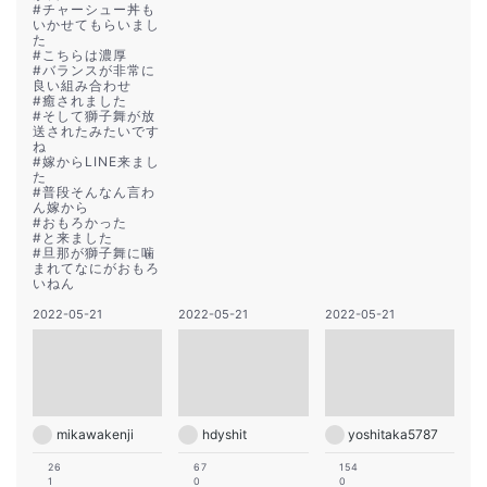
#
チャーシュー丼も
いかせてもらいまし
た
#
こちらは濃厚
#
バランスが非常に
良い組み合わせ
#
癒されました
#
そして獅子舞が放
送されたみたいです
ね
#
嫁からLINE来まし
た
#
普段そんなん言わ
ん嫁から
#
おもろかった
#
と来ました
#
旦那が獅子舞に噛
まれてなにがおもろ
いねん
2022-05-21
2022-05-21
2022-05-21
mikawakenji
hdyshit
yoshitaka5787
26
67
154
1
0
0