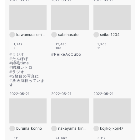
2022-05-21
2022-05-21
2022-05-21
kawamura_emiko
sabrinasato
seiko_1204
1,249
12,480
1,905
9
188
11
#
ラジオ
#
PeixeAoCubo
#
たんぽぽ
#
綿毛time
#
昭和レトロ
#
ラジオ
#
2枚目の写真に
#
放送局載っていま
す
2022-05-21
2022-05-21
2022-05-21
buruma_konno
nakayama_kinnikun
kojikojikoji47
511
24,662
3,112