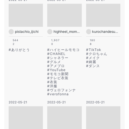
pistachio_ijichi
highheel_momoko
kurochandesuwawa
544
1,907
180
2
0
8
#
ありがとう
#
ハイヒールモモコ
#
TikTok
#
CHANEL
#
クロちゃん
#
シャネラー
#
メイク
#
グルメ
#
綺麗
#
アメブロ
#
ダンス
#
YouTube
#
モモコ新聞
#
テレビ衣装
#
衣装
#
洋服
#
ヴェロフォンナ
#
verofonna
2022-05-21
2022-05-21
2022-05-21