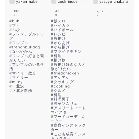
yakan_nabe
cook_inoue
yasuyo_unabara
136
43
7,023
3
0
0
#
buhi
#
飯テロ
#
ブヒ
#
ハイカラ
#
ぶひ
#
ハイボール
#
フレンチブルドッ
#
レシピ
グ
#
唐揚げ
#
フレブル
#
からあげ
#
frenchbulldog
#
から揚げ
#
なべやかん
#
フライドチキン
#
フレブル好きと繋
#
料理
がりたい
#
揚げ物
#
フレブルのいる生
#
唐揚げ好きな人と
活
繋がりたい
#
マイリー散歩
#
friedchicken
#
マイリー
#
アゲアゲ
#
miley
#
クッキング
#
下北沢
#
cooking
#
下北沢散歩
#
グルメ
#
料理
#
料理男子
#
野菜ソムリエ
#
アスリートフード
マイスター
#
フードコーディネ
ーター
#
食育インストラク
ター
#
こども成育インス
トラクター