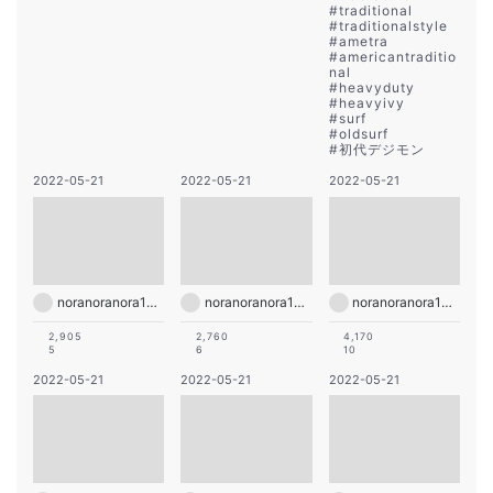
#
traditional
#
traditionalstyle
#
ametra
#
americantraditio
nal
#
heavyduty
#
heavyivy
#
surf
#
oldsurf
#
初代デジモン
2022-05-21
2022-05-21
2022-05-21
noranoranora1988
noranoranora1988
noranoranora1988
2,905
2,760
4,170
5
6
10
2022-05-21
2022-05-21
2022-05-21