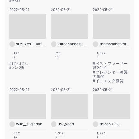
#
zoff
2022-05-21
2022-05-21
2022-05-21
suzuken119official
kurochandesuwawa
shampoohatkoide
197
216
1,827
9
13
3
#
げんげん
#
ベストファーザー
#
パパ活
賞2019
#
プレゼンター強襲
の瞬間
#
イニエスタ微笑
2022-05-21
2022-05-21
2022-05-21
wild__sugichan
usk_yachi
shigeo0128
882
1,319
1,992
10
4
7