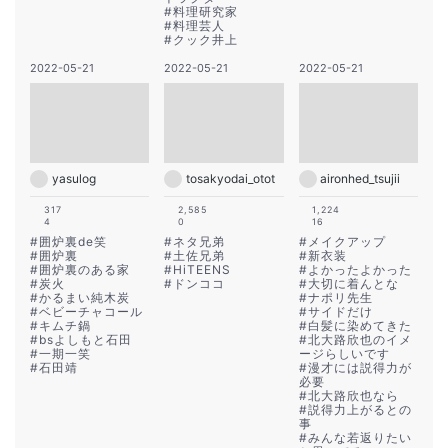
#
料理研究家
#
料理芸人
#
クック井上
2022-05-21
2022-05-21
2022-05-21
yasulog
tosakyodai_otot
aironhed_tsujii
317
2,585
1,224
4
0
16
#
囲炉裏de笑
#
ネタ兄弟
#
メイクアップ
#
囲炉裏
#
土佐兄弟
#
新衣装
#
囲炉裏のある家
#
HiTEENS
#
よかったよかった
#
炭火
#
ドンココ
#
大切に着んとな
#
かるまい純木炭
#
ナポリ先生
#
ベビーチャコール
#
サイドだけ
#
キムチ鍋
#
白髪に染めてきた
#
bsよしもと石田
#
北大路欣也のイメ
#
一期一笑
ージらしいです
#
石田靖
#
漫才には説得力が
必要
#
北大路欣也なら
#
説得力上がるとの
事
#
みんな若返りたい