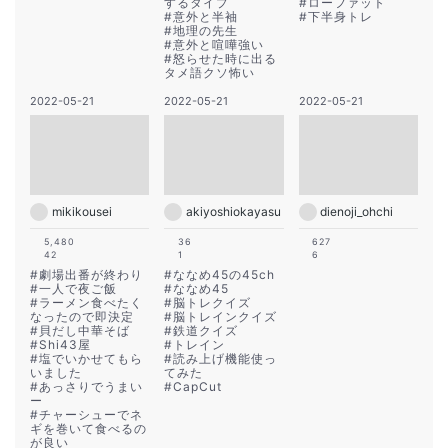
するタイプ
#
ローファット
#
意外と半袖
#
下半身トレ
#
地理の先生
#
意外と喧嘩強い
#
怒らせた時に出る
タメ語クソ怖い
2022-05-21
2022-05-21
2022-05-21
mikikousei
akiyoshiokayasu
dienoji_ohchi
5,480
36
627
42
1
6
#
劇場出番が終わり
#
ななめ45の45ch
#
一人で夜ご飯
#
ななめ45
#
ラーメン食べたく
#
脳トレクイズ
なったので即決定
#
脳トレインクイズ
#
貝だし中華そば
#
鉄道クイズ
#
Shi43屋
#
トレイン
#
塩でいかせてもら
#
読み上げ機能使っ
いました
てみた
#
あっさりでうまい
#
CapCut
ー
#
チャーシューでネ
ギを巻いて食べるの
が良い