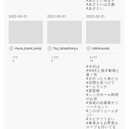
#
あざとい系女子
#
あざといは正義
#
あざとい
2022-05-21
2022-05-21
2022-05-21
mura_kami_kenji
fsy_tanashoryu
mikikousei
173
1,221
5,127
5
0
16
#
今日は
#
NGKと漫才劇場と
森ノ宮
#
を行ったり来たり
#
合間を見つけて
#
一人ランチ
#
梁亜楼
#
シンガポール料理
のお店
#
海老の自家製チリ
ソースセット
#
このボリュームす
ごい
#
エビチリうまい
#
春巻きもお野菜も
スープも付いてる