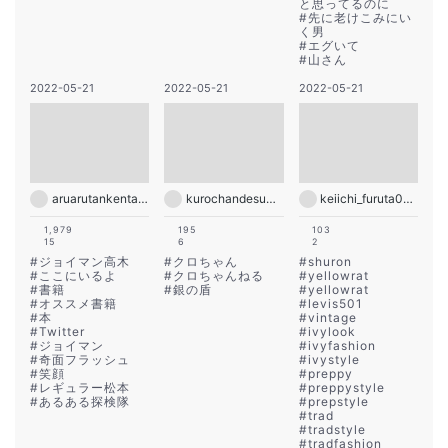
と思ってるのに
#
先に老けこみにい
く男
#
エグいて
#
山さん
2022-05-21
2022-05-21
2022-05-21
aruarutankentai.matsumoto
kurochandesuwawa
keiichi_furuta0721
1,979
195
103
15
6
2
#
ジョイマン高木
#
クロちゃん
#
shuron
#
ここにいるよ
#
クロちゃんねる
#
yellowrat
#
書籍
#
銀の盾
#
yellowrat
#
オススメ書籍
#
levis501
#
本
#
vintage
#
Twitter
#
ivylook
#
ジョイマン
#
ivyfashion
#
奇面フラッシュ
#
ivystyle
#
笑顔
#
preppy
#
レギュラー松本
#
preppystyle
#
あるある探検隊
#
prepstyle
#
trad
#
tradstyle
#
tradfashion