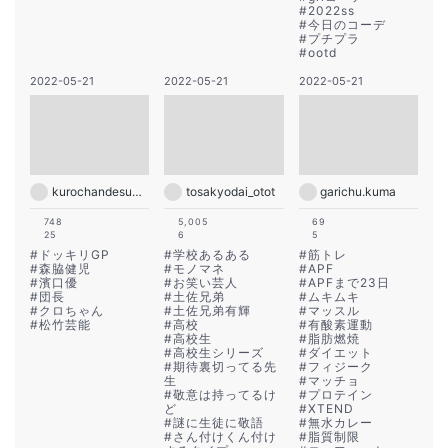
#
2022ss
#
今日のコーデ
#
プチプラ
#
ootd
2022-05-21
2022-05-21
2022-05-21
kurochandesuwawa
tosakyodai_otot
garichu.kuma
748
5,005
69
25
6
5
#
ドッキリGP
#
学校あるある
#
筋トレ
#
森脇健児
#
モノマネ
#
APF
#
濱口優
#
お笑い芸人
#
APFまで23日
#
団長
#
土佐兄弟
#
ムキムキ
#
クロちゃん
#
土佐兄弟有輝
#
マッスル
#
松竹芸能
#
高校
#
有酸素運動
#
高校生
#
脂肪燃焼
#
高校生シリーズ
#
ダイエット
#
期待裏切ってる先
#
フィジーク
生
#
マッチョ
#
敬意は持ってるけ
#
プロテイン
ど
#
XTEND
#
謎に生徒に敬語
#
無水カレー
#
さん付けくん付け
#
脂質制限