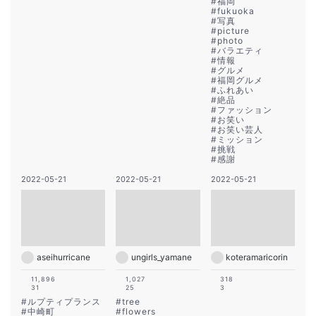
#
福岡
#
fukuoka
#
写真
#
picture
#
photo
#
バラエティ
#
情報
#
グルメ
#
福岡グルメ
#
ふれあい
#
絶品
#
ファッション
#
お笑い
#
お笑い芸人
#
ミッション
#
挑戦
#
感謝
2022-05-21
2022-05-21
2022-05-21
aseihurricane
ungirls_yamane
koteramaricorin
11,896
1,027
318
31
25
3
#
ルプティプランス
#
tree
#
中崎町
#
flowers