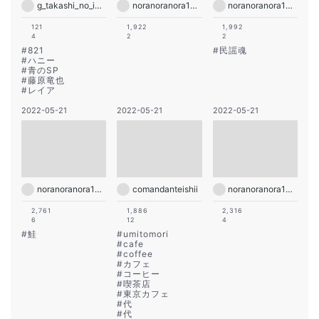
g_takashi_no_insta
noranoranora1988
noranoranora1988
121
1,922
1,992
4
2
2
#
821
#
民謡魂
#
ハニー
#
青のSP
#
藤原竜也
#
レイア
2022-05-21
2022-05-21
2022-05-21
noranoranora1988
comandanteishii
noranoranora1988
2,761
1,886
2,316
6
12
4
#
鮭
#
umitomori
#
cafe
#
coffee
#
カフェ
#
コーヒー
#
喫茶店
#
東京カフェ
#
代
#
代