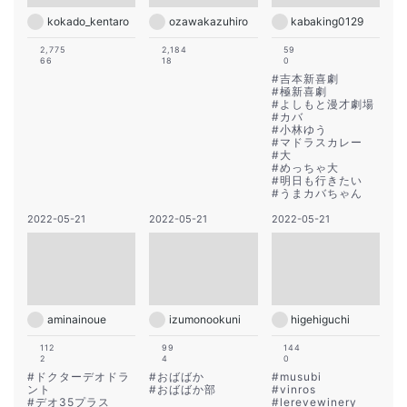
kokado_kentaro
ozawakazuhiro
kabaking0129
2,775
2,184
59
66
18
0
#
吉本新喜劇
#
極新喜劇
#
よしもと漫才劇場
#
カバ
#
小林ゆう
#
マドラスカレー
#
大
#
めっちゃ大
#
明日も行きたい
#
うまカバちゃん
2022-05-21
2022-05-21
2022-05-21
aminainoue
izumonookuni
higehiguchi
112
99
144
2
4
0
#
ドクターデオドラ
#
おばばか
#
musubi
ント
#
おばばか部
#
vinros
#
デオ35プラス
#
lerevewinery