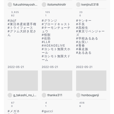
fukushimayoshinari
itotomohirollr
kenjiru0318
3,925
105
23
82
1
0
#
jbjjf
#
グランジ
#
ヤンキー
#
東日本柔術選手権
#
ブロードキャスト
#
不良
#
トライフォース
#
チーモンチョーチ
#
高校生
#
グァム大好き尼さ
ュウ
#
東京リベンジャー
ん
#
怪獣
ズ
#
佐助
#
学校あるある
#
LLR
#
お笑い
#
AGEAGELIVE
#
青春
#
ヨシモト無限大ホ
#
暴走族
ール
#
あるある
#
ヨシモト無限大ド
ーム
2022-05-21
2022-05-21
2022-05-21
g_takashi_no_insta
thanke311
honbouganji
67
4
406
0
1
6
#
メガネ
#
gucci