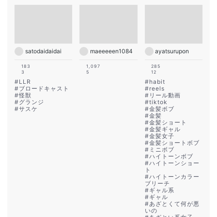
satodaidaidai
maeeeeen1084
ayatsurupon
183
1,097
285
3
5
12
#
LLR
#
habit
#
ブロードキャスト
#
reels
#
怪獣
#
リール動画
#
グランジ
#
tiktok
#
サスケ
#
金髪ボブ
#
金髪
#
金髪ショート
#
金髪ギャル
#
金髪女子
#
金髪ショートボブ
#
ミニボブ
#
ハイトーンボブ
#
ハイトーンショー
ト
#
ハイトーンカラー
ブリーチ
#
ギャル系
#
ギャル
#
あざとくて何が悪
いの