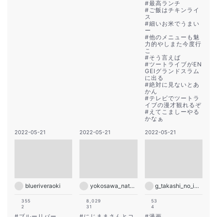
#
最高ランチ
#
ご飯はチキンライ
ス
#
細いお米でうまい
ー
#
他のメニューも魅
力的やしまた今度行
こ
#
そう言えば
#
ツートライブがEN
GEIグランドスラム
に出る
#
絶対に見ないとあ
かん
#
テレビでツートラ
イブの漫才観れるぞ
#
えてこましーやる
かなぁ
2022-05-21
2022-05-21
2022-05-21
blueriveraoki
yokosawa_natsuko
g_takashi_no_insta
355
8,029
53
2
31
4
#
ブルーリバー
#
にじままさんとコ
#
漫画