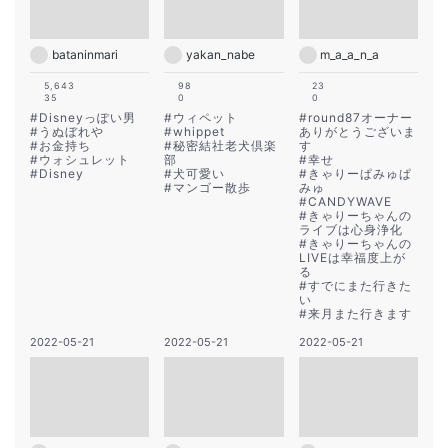
bataninmari
yakan_nabe
m_a_a_n_a
5,643
98
23
35
0
0
#
Disneyっぽい男
#
ウィペット
#
round87オーナー
#
うぬぼれや
#
whippet
ありがとうございま
#
お金持ち
#
秘密結社老犬倶楽
す
#
ウォシュレット
部
#
幸せ
#
Disney
#
犬可愛い
#
きゃりーぱみゅぱ
#
マンゴー散歩
みゅ
#
CANDYWAVE
#
きゃりーちゃんの
ライブは心身浄化
#
きゃりーちゃんの
LIVEは幸福度上が
る
#
すでにまた行きた
い
#
来月また行きます
2022-05-21
2022-05-21
2022-05-21