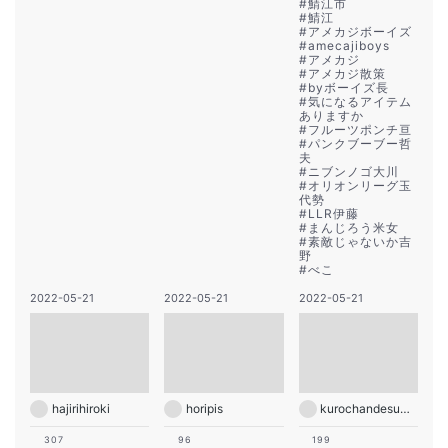
#
鯖江市
#
鯖江
#
アメカジボーイズ
#
amecajiboys
#
アメカジ
#
アメカジ散策
#
byボーイズ長
#
気になるアイテム
ありますか
#
フルーツポンチ亘
#
パンクブーブー哲
夫
#
ニブンノゴ大川
#
オリオンリーグ玉
代勢
#
LLR伊藤
#
まんじろう米女
#
素敵じゃないか吉
野
#
べこ
2022-05-21
2022-05-21
2022-05-21
hajirihiroki
horipis
kurochandesuwawa
307
96
199