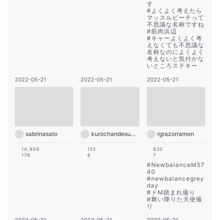
す
#
よくよく考えたら
マッスルビーチって
不思議な名称ですね
#
筋肉浜辺
#
キャーよくよく考
えなくても不思議な
名称なのによくよく
考えないと気付かな
いところステキー
2022-05-21
2022-05-21
2022-05-21
sabrinasato
kurochandesuwawa
rgrazorramon
14,906
122
820
179
6
7
#
NewbalanceM57
40
#
newbalancegrey
day
#
ドM踏まれ撮り
#
舞い降りた天使撮
り