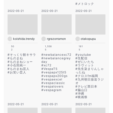
#
メトロック
2022-05-21
2022-05-21
2022-05-21
koishida.trendy
rgrazorramon
otakopupu
50
1,558
181
2
5
5
#
そっくり館キサラ
#
newbalancexc72
#
youtube
#
ものまね
#
newbalancegrey
#
生配信
#
ものまねショー
day
#
ぜにいたち
#
小石田純一
#
xc72
#
ラヴィット
#
ものまね芸人
#
VespaT5
#
先生染まりんしゃ
#
お笑い芸人
#
vespapx125t5
ったね
#
vespapx200gs
#
クロスfm福岡
#
vespaexcel
#
九州朝日放送ラジ
#
vespaclassic
オ
#
vespalovers
#
テレビ西日本
#
vespagram
#
脇山口
#
沖縄
#
映画祭
2022-05-21
2022-05-21
2022-05-21