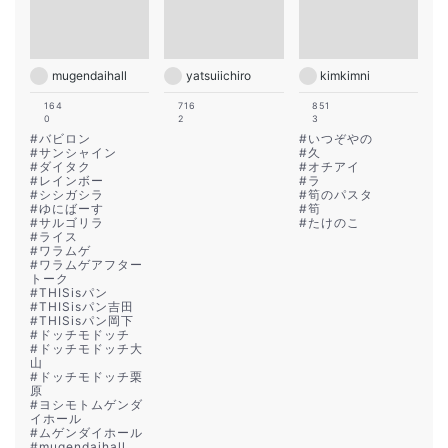
mugendaihall
yatsuiichiro
kimkimni
164
716
851
0
2
3
#
バビロン
#
いつぞやの
#
サンシャイン
#
久
#
ダイタク
#
オチアイ
#
レインボー
#
ラ
#
シシガシラ
#
筍のパスタ
#
ゆにばーす
#
筍
#
サルゴリラ
#
たけのこ
#
ライス
#
ワラムゲ
#
ワラムゲアフター
トーク
#
THISisパン
#
THISisパン吉田
#
THISisパン岡下
#
ドッチモドッチ
#
ドッチモドッチ大
山
#
ドッチモドッチ栗
原
#
ヨシモトムゲンダ
イホール
#
ムゲンダイホール
#
mugendaihall