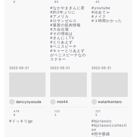
6
80
40
#
なかやまきんに君
#
youtube
#
約3年ぶりに
#
ゆあてゃ
#
アメリカ
#
メイク
#
ロサンゼルス
#
３時間かかった
#
最新の筋肉情報
#
大会出場
#
その理由は
#
きんにくTV
#
とりあえず
#
ベニスビーチ
#
キャーとりあえず
がベニスビーチなの
ステキー
2022-05-21
2022-05-21
2022-05-21
dancyoyasuda
mst44
watarikentaro
479
132
221
9
3
5
#
ドッキリgp
#
bjclassic
#
bjclassiccollecti
on
#
田中眼鏡