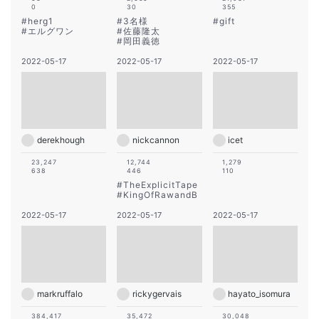
0
30
355
#
herg1
#
3名様
#
gift
#
エルグワン
#
佐藤隆太
#
岡田義徳
2022-05-17
2022-05-17
2022-05-17
derekhough
nickcannon
icet
23,247
12,744
1,279
638
446
110
#
TheExplicitTape
#
KingOfRawandB
2022-05-17
2022-05-17
2022-05-17
markruffalo
rickygervais
hayato_isomura
384,417
35,472
30,048