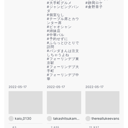
#
大手町グルメ
#
静岡ロケ
#
ジャンピングパン
#
倉野章子
ダ
#
個室なし
#
テーブル席とカウ
ンター席
#
ピャオシャン
#
姉妹店
#
中華バル
#
予約せずに
#
ふらっとひとりで
訪問
#
パンダまんは注文
しちゃうよね
#
フォーリンデブ東
京駅
#
フォーリンデブ大
手町
#
フォーリンデブ中
華
2022-05-17
2022-05-17
2022-05-17
kaio_0130
takashitsukamoto_official
thereallukeevans
63
2,655
21,937