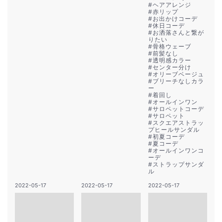
#
ヘアアレンジ
#
赤リップ
#
お出かけコーデ
#
休日コーデ
#
お洒落さんと繋が
りたい
#
骨格ウェーブ
#
前髪なし
#
透明感カラー
#
センター分け
#
オリーブベージュ
#
ブリーチなしカラ
ー
#
着回し
#
オールインワン
#
サロペットコーデ
#
サロペット
#
スクエアストラッ
プヒールサンダル
#
初夏コーデ
#
夏コーデ
#
オールインワンコ
ーデ
#
ストラップサンダ
ル
2022-05-17
2022-05-17
2022-05-17