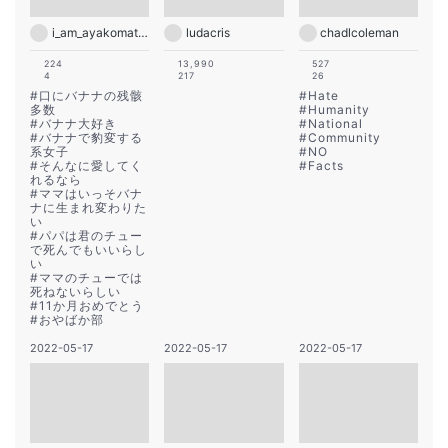
i_am_ayakomatsu
ludacris
chadlcoleman
224
13,990
527
4
217
26
#
口にバナナの残骸
#
Hate
多数
#
Humanity
#
バナナ大好き
#
National
#
バナナで豹変する
#
Community
系女子
#
NO
#
そんなに愛してく
#
Facts
れるなら
#
ママはいっそバナ
ナに生まれ変わりた
い
#
パパは君のチュー
で死んでもいいらし
い
#
ママのチューでは
死ねないらしい
#
11か月おめでとう
#
おやばか部
2022-05-17
2022-05-17
2022-05-17