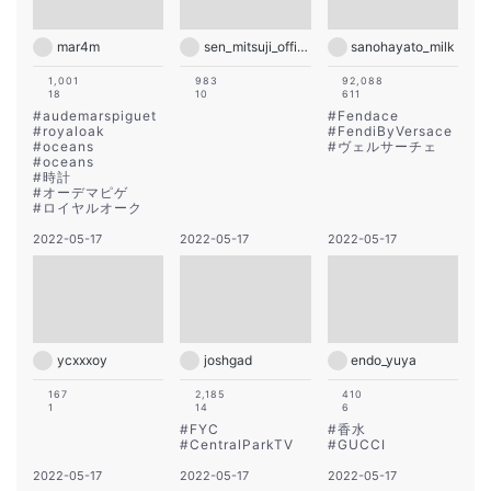
mar4m
sen_mitsuji_official
sanohayato_milk
1,001
983
92,088
18
10
611
#
audemarspiguet
#
Fendace
#
royaloak
#
FendiByVersace
#
oceans
#
ヴェルサーチェ
#
oceans
#
時計
#
オーデマピゲ
#
ロイヤルオーク
2022-05-17
2022-05-17
2022-05-17
ycxxxoy
joshgad
endo_yuya
167
2,185
410
1
14
6
#
FYC
#
香水
#
CentralParkTV
#
GUCCI
2022-05-17
2022-05-17
2022-05-17