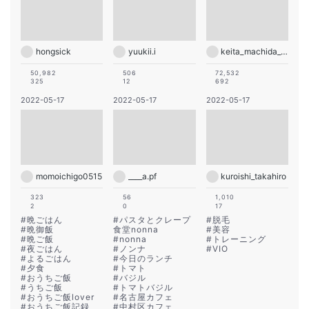
hongsick
yuukii.i
keita_machida_official
50,982
506
72,532
325
12
692
2022-05-17
2022-05-17
2022-05-17
momoichigo0515
____a.pf
kuroishi_takahiro
323
56
1,010
2
0
17
#
晩ごはん
#
パスタとクレープ
#
脱毛
#
晩御飯
食堂nonna
#
美容
#
晩ご飯
#
nonna
#
トレーニング
#
夜ごはん
#
ノンナ
#
VIO
#
よるごはん
#
今日のランチ
#
夕食
#
トマト
#
おうちご飯
#
バジル
#
うちご飯
#
トマトバジル
#
おうちご飯lover
#
名古屋カフェ
#
おうちご飯記録
#
中村区カフェ