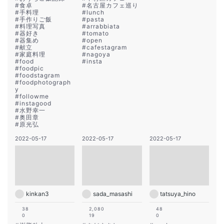
#
食卓
#
名古屋カフェ巡り
#
手料理
#
lunch
#
手作りご飯
#
pasta
#
料理写真
#
arrabbiata
#
器好き
#
tomato
#
器集め
#
open
#
献立
#
cafestagram
#
家庭料理
#
nagoya
#
food
#
insta
#
foodpic
#
foodstagram
#
foodphotograph
y
#
followme
#
instagood
#
水野幸一
#
奥田章
#
原光弘
2022-05-17
2022-05-17
2022-05-17
kinkan3
sada_masashi
tatsuya_hino
38
2,080
48
0
19
0