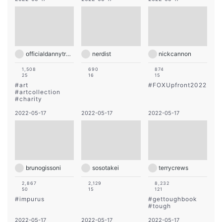
officialdannytrejo
nerdist
nickcannon
1,508
690
874
25
16
15
#
art
#
FOXUpfront2022
#
artcollection
#
charity
2022-05-17
2022-05-17
2022-05-17
brunogissoni
sosotakei
terrycrews
2,867
2,129
8,232
50
15
121
#
impurus
#
gettoughbook
#
tough
2022-05-17
2022-05-17
2022-05-17