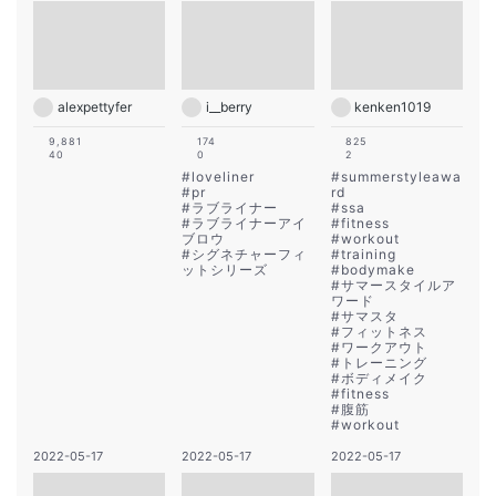
alexpettyfer
i__berry
kenken1019
9,881
174
825
40
0
2
#
loveliner
#
summerstyleawa
#
pr
rd
#
ラブライナー
#
ssa
#
ラブライナーアイ
#
fitness
ブロウ
#
workout
#
シグネチャーフィ
#
training
ットシリーズ
#
bodymake
#
サマースタイルア
ワード
#
サマスタ
#
フィットネス
#
ワークアウト
#
トレーニング
#
ボディメイク
#
fitness
#
腹筋
#
workout
2022-05-17
2022-05-17
2022-05-17