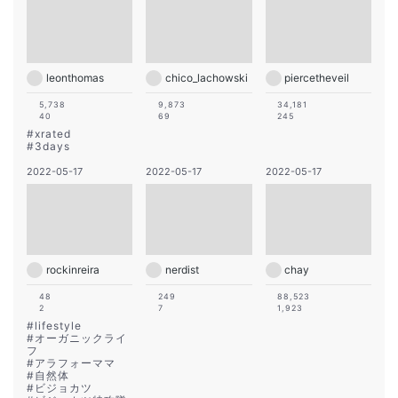
leonthomas
chico_lachowski
piercetheveil
5,738
9,873
34,181
40
69
245
#
xrated
#
3days
2022-05-17
2022-05-17
2022-05-17
rockinreira
nerdist
chay
48
249
88,523
2
7
1,923
#
lifestyle
#
オーガニックライ
フ
#
アラフォーママ
#
自然体
#
ビジョカツ