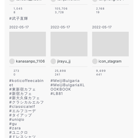
1,045
105,706
2,168
8
3,728
19
#
武子直輝
2022-05-17
2022-05-17
2022-05-17
kanasanpo_1106
jirayu_jj
icon_stagram
273
25,898
9,699
0
241
441
#
koticoffeecabin
#
MeijiBulgaria
et
#
MeijiBulgariaXL
#
東新宿カフェ
OOKBOOK
#
新宿カフェ
#
LB81
#
新大久保カフェ
#
クラシカルエルフ
#
classicalelf
#
エルフコーデ
#
タイアップ
#
uniqlo
#
gu
#
zara
#
ユニクロ
#
ドレスシャツ