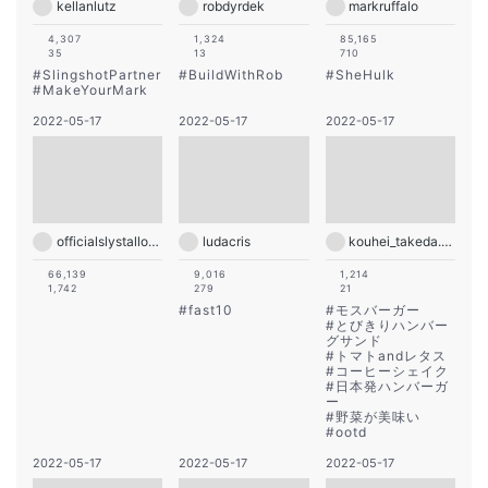
kellanlutz
robdyrdek
markruffalo
4,307
1,324
85,165
35
13
710
#
SlingshotPartner
#
BuildWithRob
#
SheHulk
#
MakeYourMark
2022-05-17
2022-05-17
2022-05-17
officialslystallone
ludacris
kouhei_takeda.official
66,139
9,016
1,214
1,742
279
21
#
fast10
#
モスバーガー
#
とびきりハンバー
グサンド
#
トマトandレタス
#
コーヒーシェイク
#
日本発ハンバーガ
ー
#
野菜が美味い
#
ootd
2022-05-17
2022-05-17
2022-05-17