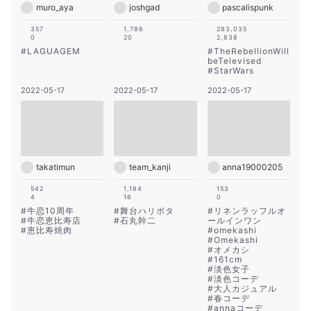
muro_aya
joshgad
pascalispunk
357
1,786
283,035
0
20
2,838
#
LAGUAGEM
#
TheRebellionWill
beTelevised
#
StarWars
2022-05-17
2022-05-17
2022-05-17
takatimun
team_kanji
anna19000205
542
1,184
153
4
16
0
#
牛恋10周年
#
舞台ハリポタ
#
リネンラッフルオ
#
牛恋恵比寿店
#
石丸幹二
ールインワン
#
恵比寿焼肉
#
omekashi
#
Omekashi
#
オメカシ
#
161cm
#
淡色女子
#
淡色コーデ
#
大人カジュアル
#
春コーデ
#
annaコーデ