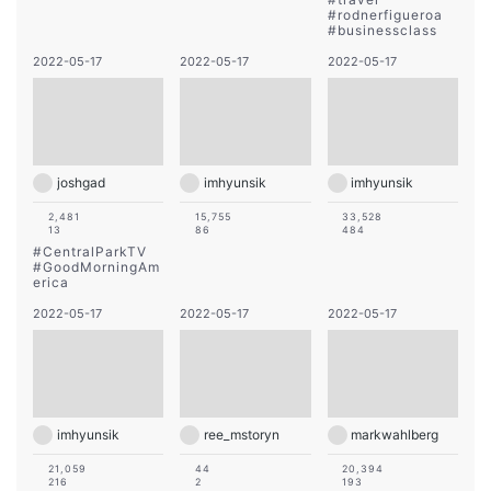
#
rodnerfigueroa
#
businessclass
2022-05-17
2022-05-17
2022-05-17
joshgad
imhyunsik
imhyunsik
2,481
15,755
33,528
13
86
484
#
CentralParkTV
#
GoodMorningAm
erica
2022-05-17
2022-05-17
2022-05-17
imhyunsik
ree_mstoryn
markwahlberg
21,059
44
20,394
216
2
193