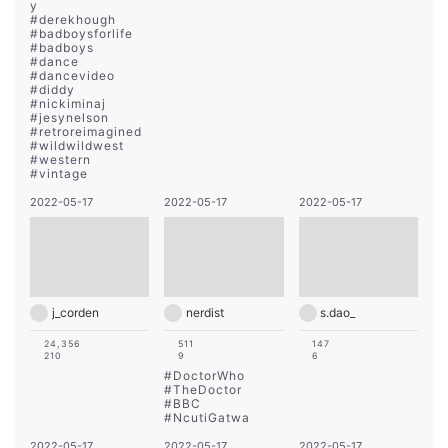
y
#
derekhough
#
badboysforlife
#
badboys
#
dance
#
dancevideo
#
diddy
#
nickiminaj
#
jesynelson
#
retroreimagined
#
wildwildwest
#
western
#
vintage
2022-05-17
2022-05-17
2022-05-17
j_corden
nerdist
s.dao_
24,356
511
147
210
9
6
#
DoctorWho
#
TheDoctor
#
BBC
#
NcutiGatwa
2022-05-17
2022-05-17
2022-05-17