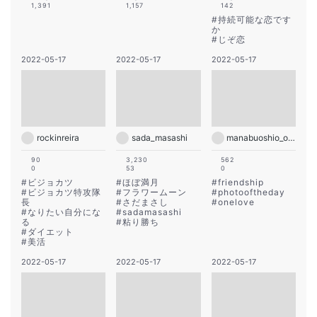
1,391
1,157
142
#
持続可能な恋です
か
#
じぞ恋
2022-05-17
2022-05-17
2022-05-17
rockinreira
sada_masashi
manabuoshio_official
90
3,230
562
0
53
0
#
ビジョカツ
#
ほぼ満月
#
friendship
#
ビジョカツ特攻隊
#
フラワームーン
#
photooftheday
長
#
さだまさし
#
onelove
#
なりたい自分にな
#
sadamasashi
る
#
粘り勝ち
#
ダイエット
#
美活
2022-05-17
2022-05-17
2022-05-17