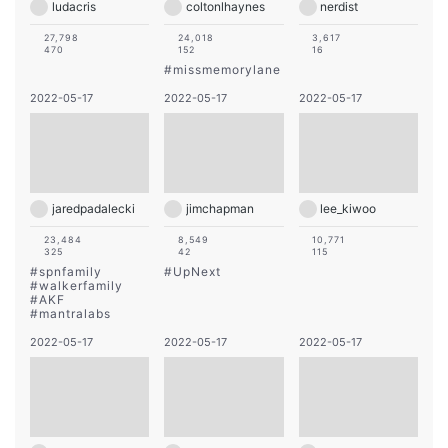
ludacris
coltonlhaynes
nerdist
27,798
24,018
3,617
470
152
16
#
missmemorylane
2022-05-17
2022-05-17
2022-05-17
jaredpadalecki
jimchapman
lee_kiwoo
23,484
8,549
10,771
325
42
115
#
spnfamily
#
UpNext
#
walkerfamily
#
AKF
#
mantralabs
2022-05-17
2022-05-17
2022-05-17