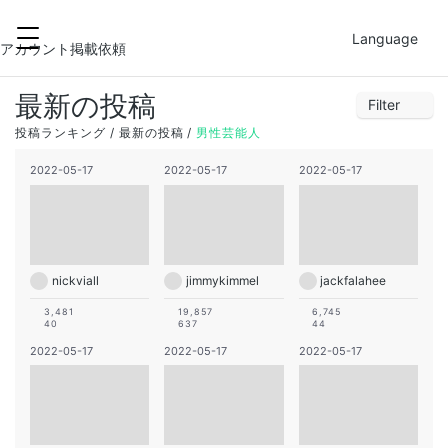
2022-05-18
FILTER
Language
27
28
29
30
31
1
2
アカウント掲載依頼
3
4
5
6
7
8
9
最新の投稿
Filter
10
11
12
13
14
15
16
1
2
3
4
5
6
7
投稿ランキング
最新の投稿
男性芸能人
17
18
19
20
21
22
23
8
9
10
11
12
13
14
2022-05-17
2022-05-17
2022-05-17
24
25
26
27
28
29
30
15
16
17
18
19
20
21
22
23
24
25
26
27
28
29
30
31
1
2
3
4
nickviall
jimmykimmel
jackfalahee
3,481
19,857
6,745
40
637
44
2022-05-17
2022-05-17
2022-05-17