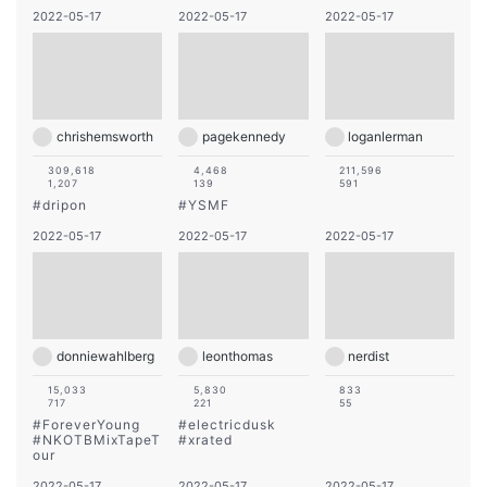
2022-05-17
2022-05-17
2022-05-17
chrishemsworth
pagekennedy
loganlerman
309,618
4,468
211,596
1,207
139
591
#
dripon
#
YSMF
2022-05-17
2022-05-17
2022-05-17
donniewahlberg
leonthomas
nerdist
15,033
5,830
833
717
221
55
#
ForeverYoung
#
electricdusk
#
NKOTBMixTapeT
#
xrated
our
2022-05-17
2022-05-17
2022-05-17