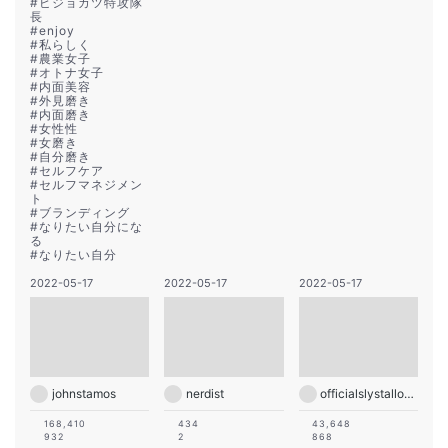
#
ビジョカツ特攻隊
長
#
enjoy
#
私らしく
#
農業女子
#
オトナ女子
#
内面美容
#
外見磨き
#
内面磨き
#
女性性
#
女磨き
#
自分磨き
#
セルフケア
#
セルフマネジメン
ト
#
ブランディング
#
なりたい自分にな
る
#
なりたい自分
2022-05-17
2022-05-17
2022-05-17
johnstamos
nerdist
officialslystallone
168,410
434
43,648
932
2
868