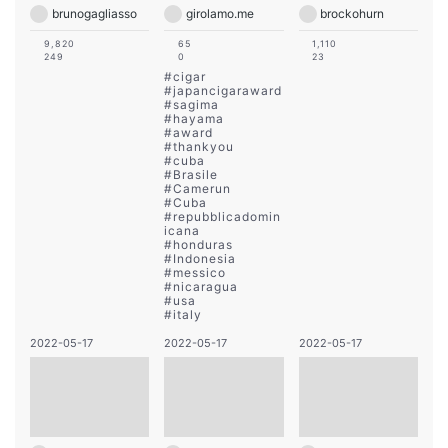
brunogagliasso
girolamo.me
brockohurn
9,820
65
1,110
249
0
23
#
cigar
#
japancigaraward
#
sagima
#
hayama
#
award
#
thankyou
#
cuba
#
Brasile
#
Camerun
#
Cuba
#
repubblicadomin
icana
#
honduras
#
Indonesia
#
messico
#
nicaragua
#
usa
#
italy
2022-05-17
2022-05-17
2022-05-17