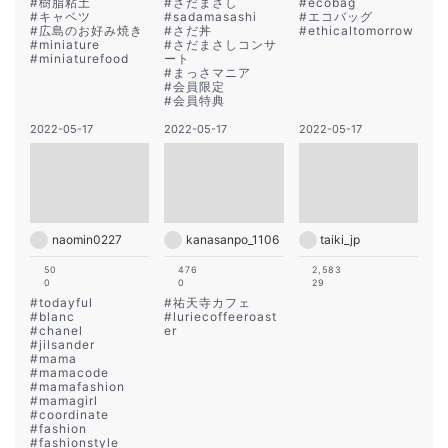
#
樹脂粘土
#
さだまさし
#
ecobag
#
キャベツ
#
sadamasashi
#
エコバッグ
#
広島のお好み焼き
#
さだ丼
#
ethicaltomorrow
#
miniature
#
さだまさしコンサ
#
miniaturefood
ート
#
まっさマニア
#
会員限定
#
会員特典
2022-05-17
2022-05-17
2022-05-17
naomin0227
kanasanpo_1106
taiki_jp
50
476
2,583
0
0
29
#
todayful
#
祐天寺カフェ
#
blanc
#
luriecoffeeroast
#
chanel
er
#
jilsander
#
mama
#
mamacode
#
mamafashion
#
mamagirl
#
coordinate
#
fashion
#
fashionstyle