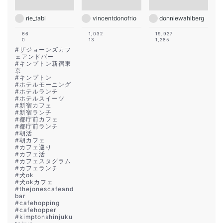
rie_tabi
vincentdonofrio
donniewahlberg
66
1,032
19,927
0
13
1,285
#
ザジョーンズカフ
ェアンドバー
#
キンプトン新宿東
京
#
キンプトン
#
ホテルモーニング
#
ホテルランチ
#
ホテルスイーツ
#
新宿カフェ
#
新宿ランチ
#
都庁前カフェ
#
都庁前ランチ
#
朝活
#
朝カフェ
#
カフェ巡り
#
カフェ活
#
カフェスタグラム
#
カフェランチ
#
犬ok
#
犬okカフェ
#
thejonescafeand
bar
#
cafehopping
#
cafehopper
#
kimptonshinjuku