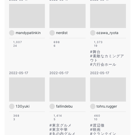
mandypatinkin
nerdist
ozawa_ryota
1,007
698
1,373
24
6
19
#
舞台
#
素敵なカミングア
ウト
#
六行会ホール
2022-05-17
2022-05-17
2022-05-17
130yuki
fallindebu
tohru.rugger
368
1,414
460
3
5
10
#
東京グルメ
#
渡辺徹
#
東京中華
#
映画
#
丸の内グルメ
#
クランクイン