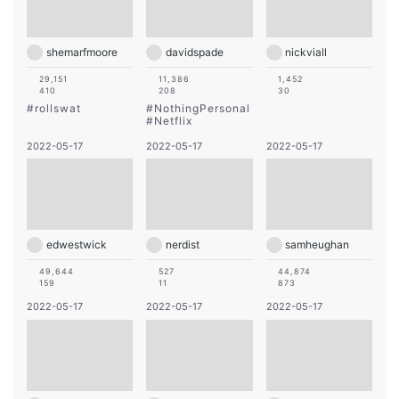
shemarfmoore
davidspade
nickviall
29,151
11,386
1,452
410
208
30
#
rollswat
#
NothingPersonal
#
Netflix
2022-05-17
2022-05-17
2022-05-17
edwestwick
nerdist
samheughan
49,644
527
44,874
159
11
873
2022-05-17
2022-05-17
2022-05-17