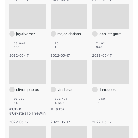
jayalvarrez
major_dodson
icon_stagram
68,684
20
7,462
339
1
346
2022-05-17
2022-05-17
2022-05-17
oliver_phelps
vindiesel
danecook
26,260
525,430
1,360
84
4,608
16
#
Orka
#
FastX
#
OrkitesToTheWin
2022-05-17
2022-05-17
2022-05-17