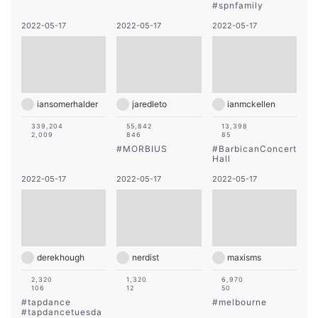
#
spnfamily
2022-05-17
2022-05-17
2022-05-17
iansomerhalder
jaredleto
ianmckellen
339,204
55,842
13,398
2,009
846
85
#
MORBIUS
#
BarbicanConcert
Hall
2022-05-17
2022-05-17
2022-05-17
derekhough
nerdist
maxisms
2,320
1,320
6,970
106
12
50
#
tapdance
#
melbourne
#
tapdancetuesda