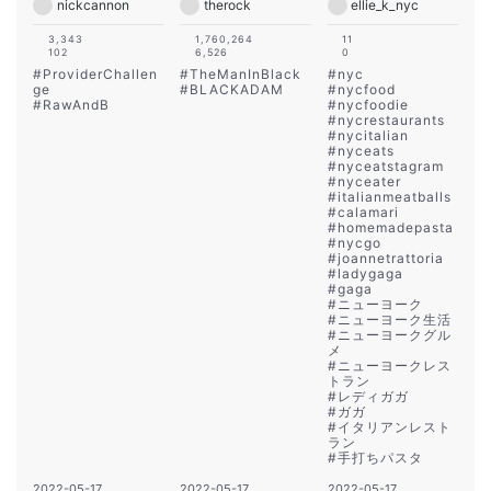
nickcannon
therock
ellie_k_nyc
3,343
1,760,264
11
102
6,526
0
#
ProviderChallen
#
TheManInBlack
#
nyc
ge
#
BLACKADAM
#
nycfood
#
RawAndB
#
nycfoodie
#
nycrestaurants
#
nycitalian
#
nyceats
#
nyceatstagram
#
nyceater
#
italianmeatballs
#
calamari
#
homemadepasta
#
nycgo
#
joannetrattoria
#
ladygaga
#
gaga
#
ニューヨーク
#
ニューヨーク生活
#
ニューヨークグル
メ
#
ニューヨークレス
トラン
#
レディガガ
#
ガガ
#
イタリアンレスト
ラン
#
手打ちパスタ
2022-05-17
2022-05-17
2022-05-17