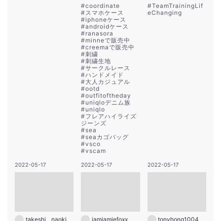
#
coordinate
#
TeamTrainingLif
#
スマホケース
eChanging
#
iphoneケース
#
androidケース
#
ranasora
#
minneで販売中
#
creemaで販売中
#
刺繍
#
刺繍生地
#
サークルレース
#
ハンドメイド
#
大人カジュアル
#
ootd
#
outfitoftheday
#
uniqloデニム族
#
uniqlo
#
フレアハイライズ
ジーンズ
#
sea
#
seaカゴバッグ
#
vsco
#
vscam
2022-05-17
2022-05-17
2022-05-17
takeshi__naoki
iamjamiefoxx
tonyhong1004