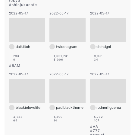
tokyo
#
shinjukucafe
2022-05-17
2022-05-17
2022-05-17
daikiitoh
twicetagram
dlehdgnl
293
1,601,231
9,051
0
6,006
34
#
6AM
2022-05-17
2022-05-17
2022-05-17
blackielovelife
paulblackthorne
rodnerfigueroa
4,533
1,399
5,702
64
14
107
#
AA
#
777
#
travel