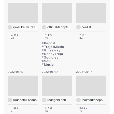
ryosuke.miura216
officialdannytrejo
nerdist
4,184
1,427
2,196
42
27
34
#
Repost
#
TrejosMusic
#
Giveaway
#
DannyTrejo
#
Souldies
#
Soul
#
Music
2022-05-17
2022-05-17
2022-05-17
tadanobu_asano
rodrigohilbert
realmarksheppard
1,252
5,425
8,683
7
63
79