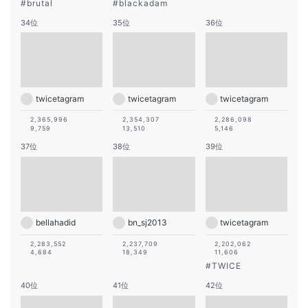
#
brutal
#
blackadam
34位
35位
36位
twicetagram
twicetagram
twicetagram
2,365,996
2,354,307
2,286,098
9,759
13,510
5,146
37位
38位
39位
bellahadid
bn_sj2013
twicetagram
2,283,552
2,237,709
2,202,062
4,684
18,349
11,606
#
TWICE
40位
41位
42位