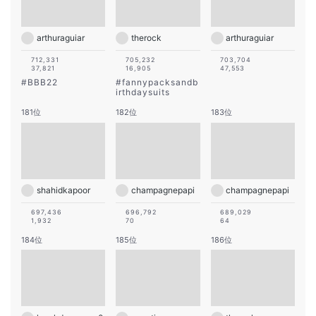
arthuraguiar
therock
arthuraguiar
712,331
705,232
703,704
37,821
16,905
47,553
#
BBB22
#
fannypacksandb
irthdaysuits
181位
182位
183位
shahidkapoor
champagnepapi
champagnepapi
697,436
696,792
689,029
1,932
70
64
184位
185位
186位