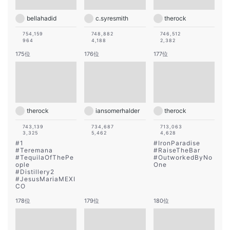
bellahadid
c.syresmith
therock
754,159
748,882
746,512
964
4,188
2,382
175位
176位
177位
therock
iansomerhalder
therock
743,139
734,687
713,063
3,325
5,462
4,628
#
1
#
IronParadise
#
Teremana
#
RaiseTheBar
#
TequilaOfThePe
#
OutworkedByNo
ople
One
#
Distillery2
#
JesusMariaMEXI
CO
178位
179位
180位