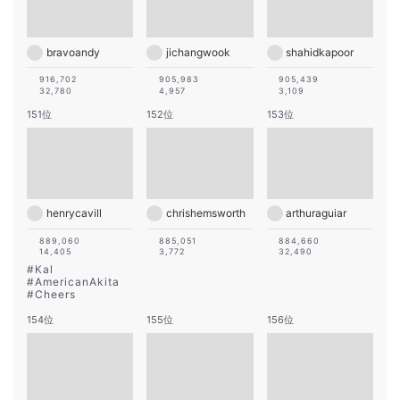
bravoandy
jichangwook
shahidkapoor
916,702
905,983
905,439
32,780
4,957
3,109
151位
152位
153位
henrycavill
chrishemsworth
arthuraguiar
889,060
885,051
884,660
14,405
3,772
32,490
#
Kal
#
AmericanAkita
#
Cheers
154位
155位
156位