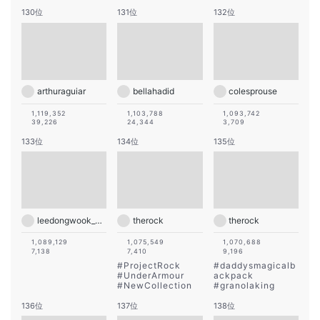
130位
131位
132位
arthuraguiar
bellahadid
colesprouse
1,119,352
1,103,788
1,093,742
39,226
24,344
3,709
133位
134位
135位
leedongwook_official
therock
therock
1,089,129
1,075,549
1,070,688
7,138
7,410
9,196
#
ProjectRock
#
daddysmagicalb
#
UnderArmour
ackpack
#
NewCollection
#
granolaking
136位
137位
138位