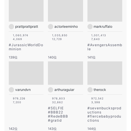
prattprattpratt
actorleeminho
markruffalo
1,060,974
1,035,850
1,001,413
4,069
12,729
7,640
#
JurassicWorldDo
#
AvengersAssemb
minion
le
139位
140位
141位
varundvn
arthuraguiar
therock
979,226
978,803
972,542
7,200
32,862
3,598
#
SELFIE
#
sevenbucksprod
#
BBB22
uctions
#
RedeBBB
#
fiercebabyprodu
#
gratid
ctions
142位
143位
144位