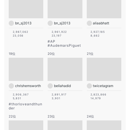
bn_sj2013
bn_sj2013
aliaabhatt
2,987,062
2,961,922
2,927,185
23,056
23,197
8,662
#
AP
#
AudemarsPiguet
19位
20位
21位
chrishemsworth
bellahadid
twicetagram
2,906,367
2,891,917
2,823,866
5,831
3,901
14,979
#
thorloveandthun
der
22位
23位
24位