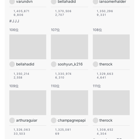
varundvn
bellahadid
iansomerhalder
1,405,871
1,370,506
1,350,296
6,806
2,707
9,331
#
JJJ
106位
107位
108位
bellahadid
soohyun_k216
therock
1,350,214
1,330,974
1,329,663
2,558
6,310
4,641
109位
110位
111位
arthuraguiar
champagnepapi
therock
1,326,063
1,325,081
1,308,652
33,503
69
4,304