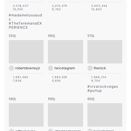
2,076,437
2,010,579
2,003,454
15,053
9,762
10,802
#
madametussaud
s
#
TheTeremanaEX
PERIENCE
55位
56位
57位
robertdowneyjr
twicetagram
therock
1,991,460
1,982,529
1,966,214
7,636
5,854
9,704
#
vivarockvegas
#
pullup
58位
59位
60位