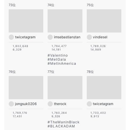
73位
74位
75位
twicetagram
imsebastianstan
vindiesel
1,802,648
1,794,477
1,789,026
6,329
14,191
14,989
#
Valentino
#
MetGala
#
MetInAmerica
76位
77位
78位
jongsuk0206
therock
twicetagram
1,769,176
1,760,264
1,733,402
17,451
6,526
9,913
#
TheManInBlack
#
BLACKADAM