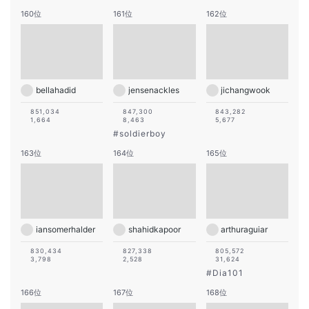
160位
161位
162位
bellahadid
jensenackles
jichangwook
851,034
847,300
843,282
1,664
8,463
5,677
#
soldierboy
163位
164位
165位
iansomerhalder
shahidkapoor
arthuraguiar
830,434
827,338
805,572
3,798
2,528
31,624
#
Dia101
166位
167位
168位