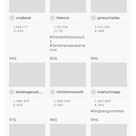
vindiesel
therock
jamescharles
1,555,717
1,527,124
1,513,748
17,244
11,116
9,499
#
madametussaud
s
#
teremanaexperie
nce
94位
95位
96位
leedongwook_official
chrishemsworth
noahschnapp
1,498,819
1,498,023
1,493,852
8,820
5,383
6,505
#
bigbangsummer
97位
98位
99位