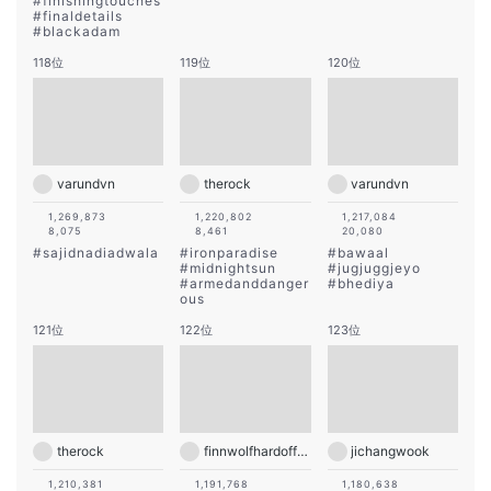
#
finishingtouches
#
finaldetails
#
blackadam
118位
119位
120位
varundvn
therock
varundvn
1,269,873
1,220,802
1,217,084
8,075
8,461
20,080
#
sajidnadiadwala
#
ironparadise
#
bawaal
#
midnightsun
#
jugjuggjeyo
#
armedanddanger
#
bhediya
ous
121位
122位
123位
therock
finnwolfhardofficial
jichangwook
1,210,381
1,191,768
1,180,638