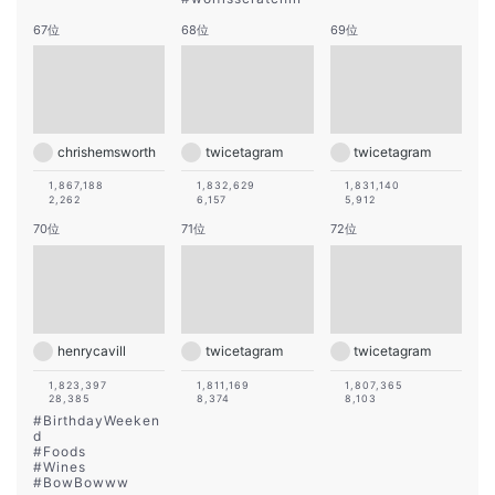
67位
68位
69位
chrishemsworth
twicetagram
twicetagram
1,867,188
1,832,629
1,831,140
2,262
6,157
5,912
70位
71位
72位
henrycavill
twicetagram
twicetagram
1,823,397
1,811,169
1,807,365
28,385
8,374
8,103
#
BirthdayWeeken
d
#
Foods
#
Wines
#
BowBowww