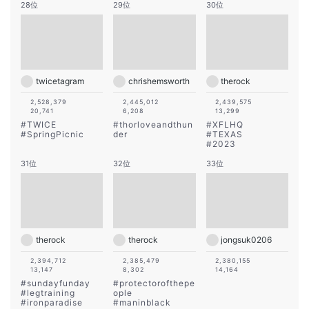
28位
29位
30位
twicetagram
chrishemsworth
therock
2,528,379
2,445,012
2,439,575
20,741
6,208
13,299
#
TWICE
#
thorloveandthun
#
XFLHQ
#
SpringPicnic
der
#
TEXAS
#
2023
31位
32位
33位
therock
therock
jongsuk0206
2,394,712
2,385,479
2,380,155
13,147
8,302
14,164
#
sundayfunday
#
protectorofthepe
#
legtraining
ople
#
ironparadise
#
maninblack