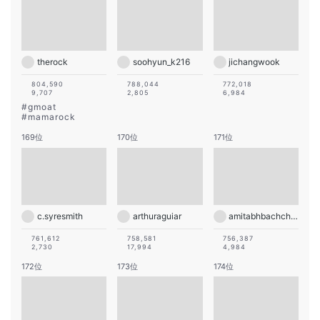
therock
soohyun_k216
jichangwook
804,590
788,044
772,018
9,707
2,805
6,984
#
gmoat
#
mamarock
169位
170位
171位
c.syresmith
arthuraguiar
amitabhbachchan
761,612
758,581
756,387
2,730
17,994
4,984
172位
173位
174位