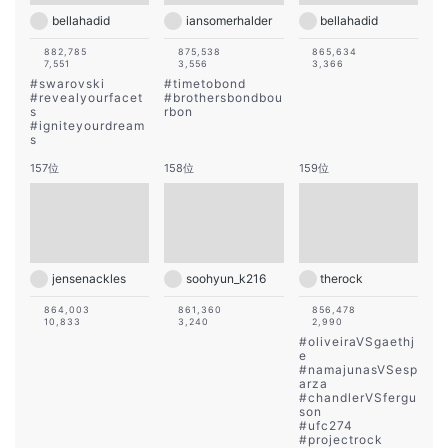
bellahadid
iansomerhalder
bellahadid
882,785
875,538
865,634
7,551
3,556
3,366
#
swarovski
#
timetobond
#
revealyourfacet
#
brothersbondbou
s
rbon
#
igniteyourdream
s
157位
158位
159位
jensenackles
soohyun_k216
therock
864,003
861,360
856,478
10,833
3,240
2,990
#
oliveiraVSgaethj
e
#
namajunasVSesp
arza
#
chandlerVSfergu
son
#
ufc274
#
projectrock