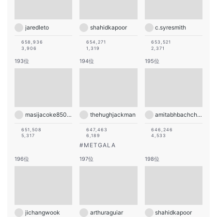
jaredleto
shahidkapoor
c.syresmith
658,936
654,271
653,521
3,906
1,319
2,371
193位
194位
195位
masijacoke850714
thehughjackman
amitabhbachchan
651,508
647,463
646,246
5,317
6,189
4,533
#
METGALA
196位
197位
198位
jichangwook
arthuraguiar
shahidkapoor