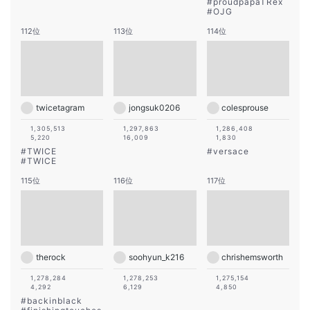
#
proudpapaTRex
#
OJG
112位
113位
114位
twicetagram
jongsuk0206
colesprouse
1,305,513
1,297,863
1,286,408
5,220
16,009
1,830
#
TWICE
#
versace
#
TWICE
115位
116位
117位
therock
soohyun_k216
chrishemsworth
1,278,284
1,278,253
1,275,154
4,292
6,129
4,850
#
backinblack