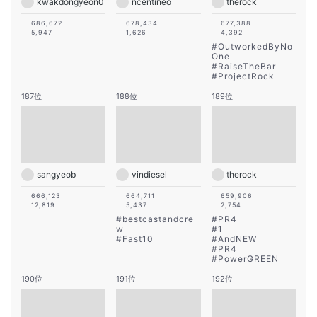
kwakdongyeon0
ncentineo
therock
686,672
678,434
677,388
5,947
1,626
4,392
#
OutworkedByNo
One
#
RaiseTheBar
#
ProjectRock
187位
188位
189位
sangyeob
vindiesel
therock
666,123
664,711
659,906
12,819
5,437
2,754
#
bestcastandcre
#
PR4
w
#
1
#
Fast10
#
AndNEW
#
PR4
#
PowerGREEN
190位
191位
192位