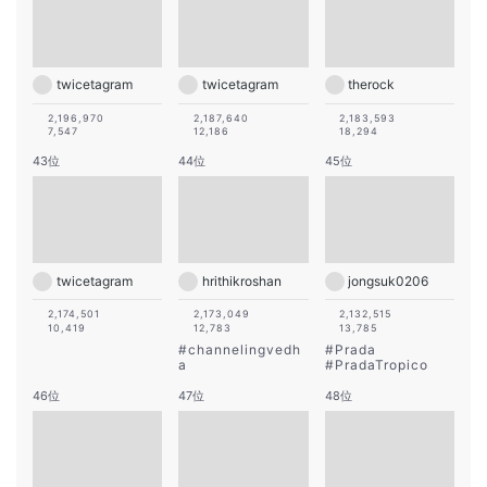
twicetagram
twicetagram
therock
2,196,970
2,187,640
2,183,593
7,547
12,186
18,294
43位
44位
45位
twicetagram
hrithikroshan
jongsuk0206
2,174,501
2,173,049
2,132,515
10,419
12,783
13,785
#
channelingvedh
#
Prada
a
#
PradaTropico
46位
47位
48位