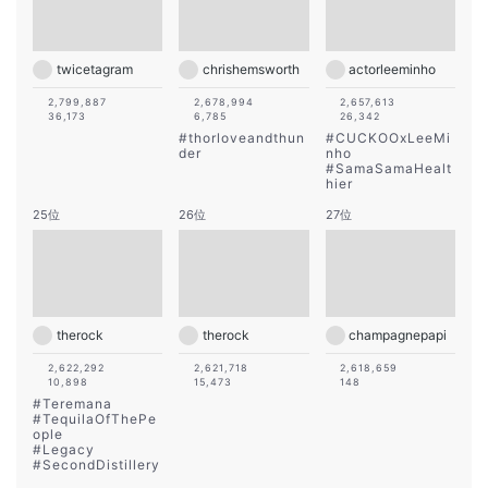
twicetagram
chrishemsworth
actorleeminho
2,799,887
2,678,994
2,657,613
36,173
6,785
26,342
#
thorloveandthun
#
CUCKOOxLeeMi
der
nho
#
SamaSamaHealt
hier
25位
26位
27位
therock
therock
champagnepapi
2,622,292
2,621,718
2,618,659
10,898
15,473
148
#
Teremana
#
TequilaOfThePe
ople
#
Legacy
#
SecondDistillery