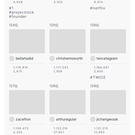
4,936
3,922
9,914
#
1
#
netflix
#
projectrock
#
founder
124位
125位
126位
bellahadid
chrishemsworth
twicetagram
1,179,974
1,177,333
1,168,691
2,475
1,509
2,605
#
TWICE
127位
128位
129位
zacefron
arthuraguiar
jichangwook
1,138,473
1,122,216
1,121,315
4,235
37,901
12,993