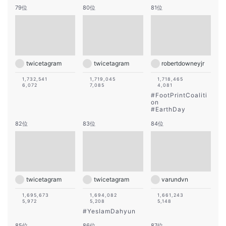
79位
80位
81位
twicetagram
twicetagram
robertdowneyjr
1,732,541
1,719,045
1,718,465
6,072
7,085
4,081
#
FootPrintCoaliti
on
#
EarthDay
82位
83位
84位
twicetagram
twicetagram
varundvn
1,695,673
1,694,082
1,661,243
5,972
5,208
5,148
#
YesIamDahyun
85位
86位
87位