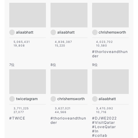
aliaabhatt
aliaabhatt
chrishemsworth
5,065,431
4,836,387
4,023,702
19,808
15,220
10,580
#
thorloveandthun
der
7位
8位
9位
twicetagram
chrishemsworth
aliaabhatt
3,711,225
3,627,021
3,470,092
27,077
44,566
10,716
#
TWICE
#
thorloveandthun
#
DJWE2022
der
#
VisitQatar
#
LoveQatar
#
In
#
collab