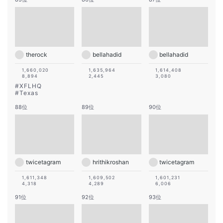
therock
bellahadid
bellahadid
1,660,020
1,635,964
1,614,408
8,894
2,445
3,080
#
XFLHQ
#
Texas
88位
89位
90位
twicetagram
hrithikroshan
twicetagram
1,611,348
1,609,502
1,601,231
4,318
4,289
6,006
91位
92位
93位