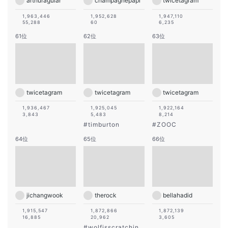
arthuraguiar
champagnepapi
twicetagram
1,963,446
1,952,628
1,947,110
55,288
60
6,235
61位
62位
63位
twicetagram
twicetagram
twicetagram
1,936,467
1,925,045
1,922,164
3,843
5,483
8,214
#
timburton
#
ZOOC
64位
65位
66位
jichangwook
therock
bellahadid
1,915,547
1,872,866
1,872,139
16,885
20,962
3,605
#
wolfisscratchin