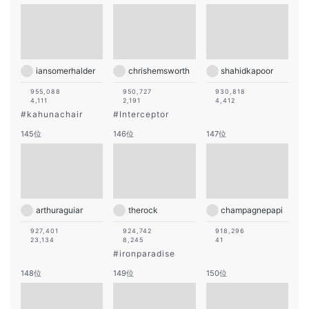
iansomerhalder
chrishemsworth
shahidkapoor
955,088
950,727
930,818
4,111
2,191
4,412
#
kahunachair
#
Interceptor
145位
146位
147位
arthuraguiar
therock
champagnepapi
927,401
924,742
918,296
23,134
8,245
41
#
ironparadise
148位
149位
150位