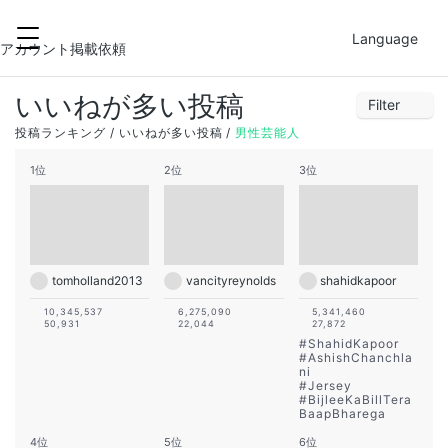
2022-05-18
FILTER
Language
27
28
29
30
31
1
2
アカウント掲載依頼
3
4
5
6
7
8
9
いいねが多い投稿
Filter
10
11
12
13
14
15
16
1
2
3
4
5
6
7
投稿ランキング
いいねが多い投稿
男性芸能人
17
18
19
20
21
22
23
8
9
10
11
12
13
14
1位
2位
3位
24
25
26
27
28
29
30
15
16
17
18
19
20
21
22
23
24
25
26
27
28
29
30
31
1
2
3
4
tomholland2013
vancityreynolds
shahidkapoor
10,345,537
6,275,090
5,341,460
50,931
22,044
27,872
#
ShahidKapoor
#
AshishChanchla
ni
#
Jersey
#
BijleeKaBillTera
BaapBharega
4位
5位
6位