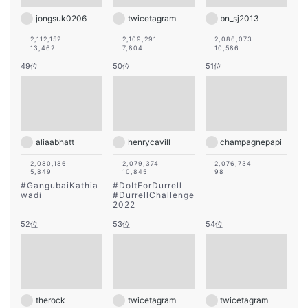
jongsuk0206
twicetagram
bn_sj2013
2,112,152
2,109,291
2,086,073
13,462
7,804
10,586
49位
50位
51位
aliaabhatt
henrycavill
champagnepapi
2,080,186
2,079,374
2,076,734
5,849
10,845
98
#
GangubaiKathia
#
DoItForDurrell
wadi
#
DurrellChallenge
2022
52位
53位
54位
therock
twicetagram
twicetagram