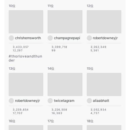
10位
11位
12位
chrishemsworth
champagnepapi
robertdowneyjr
3,433,057
3,399,718
3,262,349
12,297
99
5,361
#
thorloveandthun
der
13位
14位
15位
robertdowneyjr
twicetagram
aliaabhatt
3,239,854
3,226,508
3,052,934
17,702
16,383
4,737
16位
17位
18位