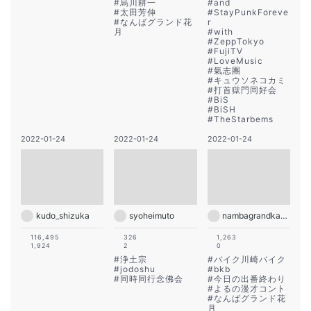
#
烏川耕一
#
and
#
太田芳伸
#
StayPunkForeve
#
なんばグランド花
r
月
#
with
#
ZeppTokyo
#
FujiTV
#
LoveMusic
#
氣志團
#
キュウソネコカミ
#
打首獄門同好会
#
BiS
#
BiSH
#
TheStarbems
2022-01-24
2022-01-24
2022-01-24
kudo_shizuka
syoheimuto
nambagrandkagetsu
116,495
326
1,263
1,924
2
0
#
浄土宗
#
バイク川崎バイク
#
jodoshu
#
bkb
#
同時同行念佛会
#
今日の出番終わり
#
よるの漫才コント
#
なんばグランド花
月