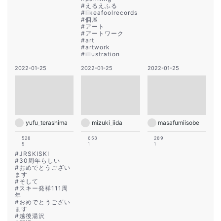
#
えるえふる
#
likeafoolrecords
#
個展
#
アート
#
アートワーク
#
art
#
artwork
#
illustration
2022-01-25
2022-01-25
2022-01-25
yufu_terashima
mizuki_iida
masafumiisobe
528
653
289
5
1
1
#
JRSKISKI
#
30周年らしい
#
おめでとうござい
ます
#
そして
#
スキー発祥111周
年
#
おめでとうござい
ます
#
越後湯沢