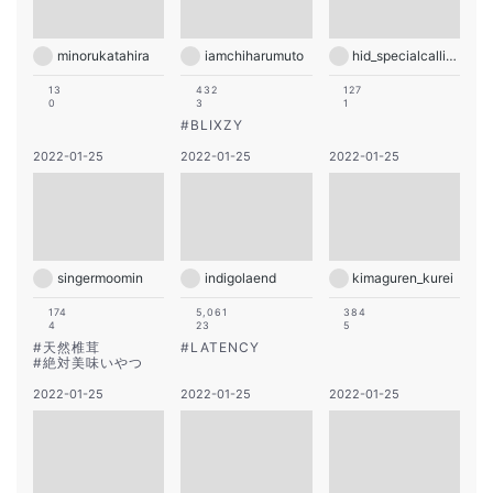
minorukatahira
iamchiharumuto
hid_specialcalling
13
432
127
0
3
1
#
BLIXZY
2022-01-25
2022-01-25
2022-01-25
singermoomin
indigolaend
kimaguren_kurei
174
5,061
384
4
23
5
#
天然椎茸
#
LATENCY
#
絶対美味いやつ
2022-01-25
2022-01-25
2022-01-25