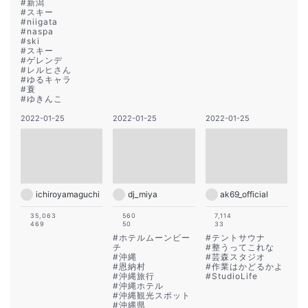
#
新潟
#
スキー
#
niigata
#
naspa
#
ski
#
スキー
#
ゲレンデ
#
レルヒさん
#
ゆるキャラ
#
蓑
#
ゆきんこ
2022-01-25
2022-01-25
2022-01-25
ichiroyamaguchi
dj_miya
ak69_official
35,063
560
7,114
469
50
33
#
ホテルムーンビー
#
テントサウナ
チ
#
整うってこれな
#
沖縄
#
芸森スタジオ
#
恩納村
#
作業はかどるかよ
#
沖縄旅行
#
StudioLife
#
沖縄ホテル
#
沖縄観光スポット
#
沖縄県