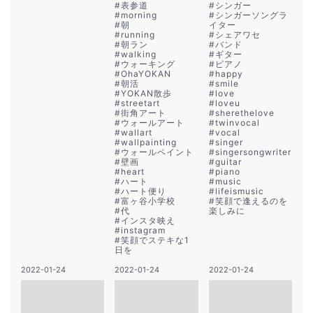
#
表参道
#
シンガー
#
morning
#
シンガーソングラ
#
朝
イター
#
running
#
シェアワセ
#
朝ラン
#
バンド
#
walking
#
ギター
#
ウォーキング
#
ピアノ
#
OhaYOKAN
#
happy
#
朝活
#
smile
#
YOKAN散歩
#
love
#
streetart
#
loveu
#
街角アート
#
sherethelove
#
ウォールアート
#
twinvocal
#
wallart
#
vocal
#
wallpainting
#
singer
#
ウォールペイント
#
singersongwriter
#
壁画
#
guitar
#
heart
#
piano
#
ハート
#
music
#
ハート便り
#
lifeismusic
#
富ヶ谷小学校
#
笑顔で逢えるのを
#
代
楽しみに
#
インスタ映え
#
instagram
#
笑顔でステキな1
日を
2022-01-24
2022-01-24
2022-01-24