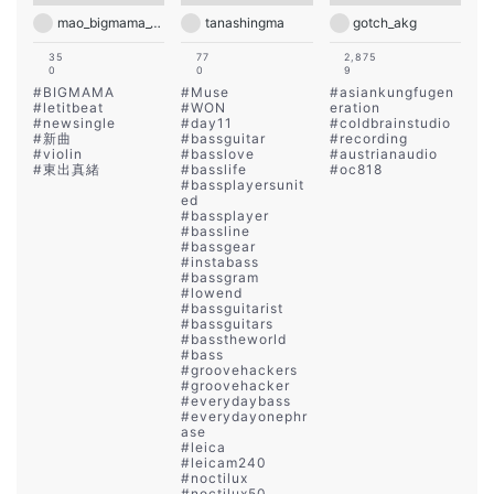
mao_bigmama_vn
tanashingma
gotch_akg
35
77
2,875
0
0
9
#
BIGMAMA
#
Muse
#
asiankungfugen
#
letitbeat
#
WON
eration
#
newsingle
#
day11
#
coldbrainstudio
#
新曲
#
bassguitar
#
recording
#
violin
#
basslove
#
austrianaudio
#
東出真緒
#
basslife
#
oc818
#
bassplayersunit
ed
#
bassplayer
#
bassline
#
bassgear
#
instabass
#
bassgram
#
lowend
#
bassguitarist
#
bassguitars
#
basstheworld
#
bass
#
groovehackers
#
groovehacker
#
everydaybass
#
everydayonephr
ase
#
leica
#
leicam240
#
noctilux
#
noctilux50