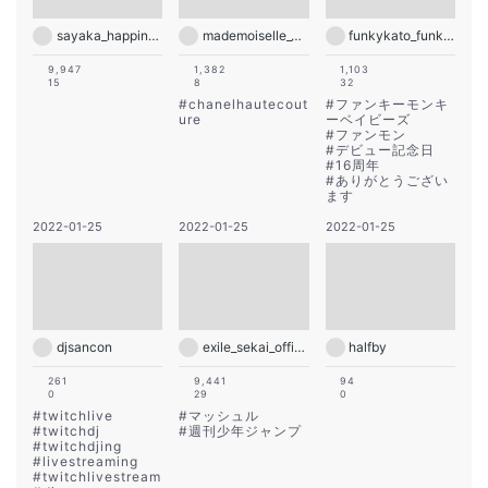
sayaka_happiness_official
mademoiselle_yulia
funkykato_funkykato_funkykato
9,947
1,382
1,103
15
8
32
#
chanelhautecout
#
ファンキーモンキ
ure
ーベイビーズ
#
ファンモン
#
デビュー記念日
#
16周年
#
ありがとうござい
ます
2022-01-25
2022-01-25
2022-01-25
djsancon
exile_sekai_official
halfby
261
9,441
94
0
29
0
#
twitchlive
#
マッシュル
#
twitchdj
#
週刊少年ジャンプ
#
twitchdjing
#
livestreaming
#
twitchlivestream