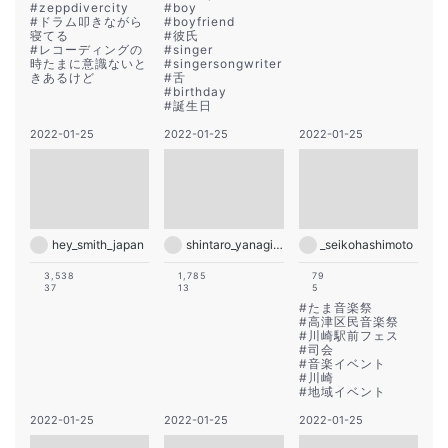
#
zeppdivercity
#
boy
#
ドラム叩きながら
#
boyfriend
寝てる
#
彼氏
#
レコーディングの
#
singer
時たまに意識ないと
#
singersongwriter
きあるけど
#
舌
#
birthday
#
誕生日
2022-01-25
2022-01-25
2022-01-25
hey_smith_japan
shintaro_yanagisawa
_seikohashimoto
3,538
1,785
79
37
13
5
#
たま音楽祭
#
高津区民音楽祭
#
川崎駅前フェス
#
司会
#
音楽イベント
#
川崎
#
地域イベント
2022-01-25
2022-01-25
2022-01-25