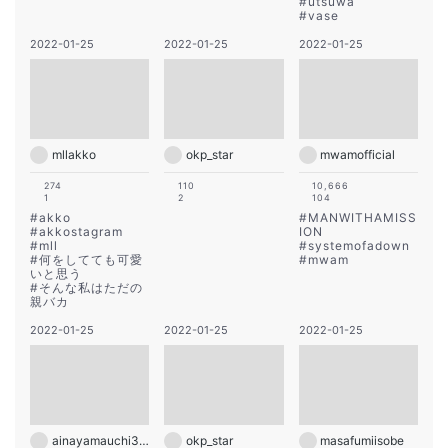
#
utsuwa
#
vase
2022-01-25
2022-01-25
2022-01-25
mllakko
okp_star
mwamofficial
274
110
10,666
1
2
104
#
akko
#
MANWITHAMISS
#
akkostagram
ION
#
mll
#
systemofadown
#
何をしてても可愛
#
mwam
いと思う
#
そんな私はただの
親バカ
2022-01-25
2022-01-25
2022-01-25
ainayamauchi3131
okp_star
masafumiisobe