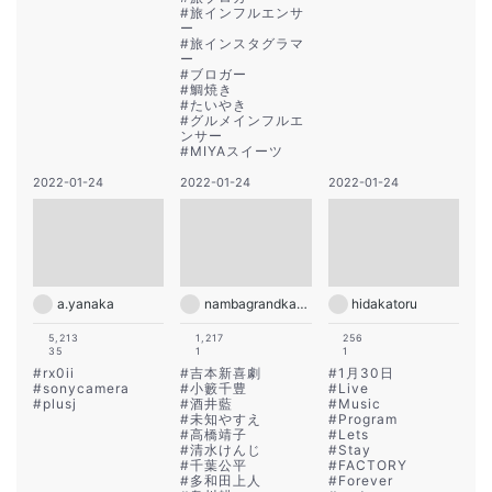
#
旅インフルエンサ
ー
#
旅インスタグラマ
ー
#
ブロガー
#
鯛焼き
#
たいやき
#
グルメインフルエ
ンサー
#
MIYAスイーツ
2022-01-24
2022-01-24
2022-01-24
a.yanaka
nambagrandkagetsu
hidakatoru
5,213
1,217
256
35
1
1
#
rx0ii
#
吉本新喜劇
#
1月30日
#
sonycamera
#
小籔千豊
#
Live
#
plusj
#
酒井藍
#
Music
#
未知やすえ
#
Program
#
高橋靖子
#
Lets
#
清水けんじ
#
Stay
#
千葉公平
#
FACTORY
#
多和田上人
#
Forever