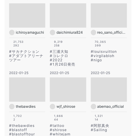
ichiroyamaguchi
daichimiura824
reo_sano_official_acc
21,753
9,219
70,365
292
258
399
#
サカナクション
#
三浦大知
#
louisvuitton
#
アダプトアリーナ
#
コレクロ
#
virgilabloh
ツアー
#
2022
#
nigo
#
1月26日発売
2022-01-25
2022-01-25
2022-01-25
thebawdies
wjf_shirose
abemao_official
1,702
1,666
1,321
2
44
14
#
thebawdies
#
tattoo
#
阿部真央
#
blastoff
#
shirose
#
Sailing
#
blastofftour
#
whitejam