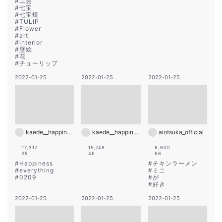
#
工芸
#
七宝
#
七宝焼
#
TULIP
#
Flower
#
art
#
interior
#
壁絵
#
花
#
チューリップ
2022-01-25
2022-01-25
2022-01-25
kaede__happiness__official
kaede__happiness__official
aiotsuka_official
17,317
15,748
6,600
25
46
66
#
Happiness
#
チキンラーメン
#
everything
#
ミニ
#
0209
#
が
#
好き
2022-01-25
2022-01-25
2022-01-25