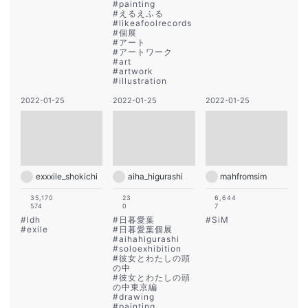
#
painting
#
えるえふる
#
likeafoolrecords
#
個展
#
アート
#
アートワーク
#
art
#
artwork
#
illustration
2022-01-25
2022-01-25
2022-01-25
exxxile_shokichi
aiha_higurashi
mahfromsim
35,170
23
6,644
574
0
7
#
ldh
#
日暮愛葉
#
SiM
#
exile
#
日暮愛葉個展
#
aihahigurashi
#
soloexhibition
#
彼女とわたしの頭
の中
#
彼女とわたしの頭
の中東京編
#
drawing
#
painting