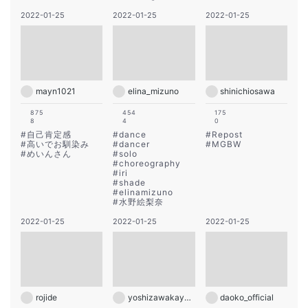
2022-01-25
2022-01-25
2022-01-25
mayn1021
elina_mizuno
shinichiosawa
875
454
175
8
4
0
#
自己肯定感
#
dance
#
Repost
#
高いでお馴染み
#
dancer
#
MGBW
#
めいんさん
#
solo
#
choreography
#
iri
#
shade
#
elinamizuno
#
水野絵梨奈
2022-01-25
2022-01-25
2022-01-25
rojide
yoshizawakayoko
daoko_official