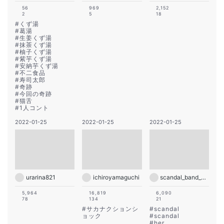
56
969
2,152
2
5
18
#
くず湯
#
葛湯
#
生姜くず湯
#
抹茶くず湯
#
柚子くず湯
#
紫芋くず湯
#
安納芋くず湯
#
不二食品
#
寿司太郎
#
奇跡
#
今回の奇跡
#
猫舌
#
1人コント
2022-01-25
2022-01-25
2022-01-25
urarina821
ichiroyamaguchi
scandal_band_official
5,964
16,819
6,090
78
134
21
#
サカナクションシ
#
scandal
ョック
#
scandal
#
her