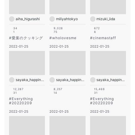
aiha_higurashi
miliyahtokyo
mizuki_iida
34
9,028
672
1
75
8
#
愛葉のクッキング
#
wholovesme
#
cinemastaff
2022-01-25
2022-01-25
2022-01-25
sayaka_happiness_official
sayaka_happiness_official
sayaka_happiness_official
12,287
8,257
15,469
31
14
31
#
Everything
#
Everything
#
20220209
#
20220209
2022-01-25
2022-01-25
2022-01-25