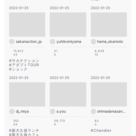
2022-01-25
2022-01-25
2022-01-25
sakanaction_jp
yuhikomiyama
hama_okamoto
15,812
31
6,639
43
0
10
#
サカナクション
#
アダプトTOUR
#
ショック
2022-01-25
2022-01-25
2022-01-25
dj_miya
a.you
shimadamasanori
552
39,770
83
44
0
0
#
新大久保ランチ
#
Chandler
#
新大久保カフェ