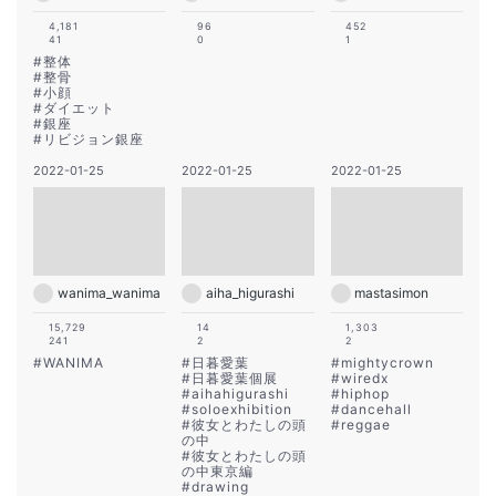
4,181
96
452
41
0
1
#
整体
#
整骨
#
小顔
#
ダイエット
#
銀座
#
リビジョン銀座
2022-01-25
2022-01-25
2022-01-25
wanima_wanima
aiha_higurashi
mastasimon
15,729
14
1,303
241
2
2
#
WANIMA
#
日暮愛葉
#
mightycrown
#
日暮愛葉個展
#
wiredx
#
aihahigurashi
#
hiphop
#
soloexhibition
#
dancehall
#
彼女とわたしの頭
#
reggae
の中
#
彼女とわたしの頭
の中東京編
#
drawing