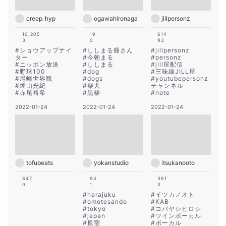
creep_hyp
ogawahironaga
jillpersonz
10,205
19
614
3
0
93
#
ショウアップナイ
#
ししまる爺さん
#
jillpersonz
ター
#
今朝まる
#
personz
#
ニッポン放送
#
ししまる
#
jill屋配信
#
野球100
#
dog
#
三味線JILL屋
#
尾崎世界観
#
dogs
#
youtubepersonz
#
煙山光紀
#
柴犬
チャンネル
#
赤尾裕希
#
黒柴
#
note
2022-01-24
2022-01-24
2022-01-24
tofubeats
yokanstudio
itsukanooto
847
94
381
0
1
3
#
harajuku
#
イツカノオト
#
omotesando
#
KAB
#
tokyo
#
コバヤシヒロシ
#
japan
#
ツインボーカル
#
原宿
#
ボーカル