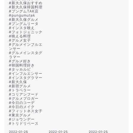
#
新大久保おすすめ
#
新大久保韓国料理
#
プングムTAK店
#
pungumutak
#
新大久保グルメ
#
プングムリータ
#
インスタ映え
#
フォトジェニック
#
映える料理
#
グルメ女子
#
グルメインフルエ
ンサー
#
グルメインスタグ
ラマー
#
グルメ好き
#
韓国料理好き
#
タッカルビ
#
インフルエンサー
#
インスタグラマー
#
新大久保
#
新宿グルメ
#
トラベラー
#
コリアンフード
#
グルメブロガー
#
今日のコーデ
#
今日のメイク
#
フィットネス女子
#
東京グルメ
#
ジョウンデー
#
トリドリベース
2022-01-25
2022-01-25
2022-01-25