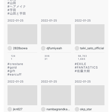
#
山田
#
ヘアメイク
#
芋田
#
山田と芋田
2022-01-25
2022-01-25
2022-01-25
2828sowa
djfumiyeah
taiki_sato_official
124
306
58,743
1
31
1,665
#
crestare
#
EXILE
#
gold
#
FANTASTICS
#
gift
#
佐藤大樹
#
earcuff
2022-01-25
2022-01-25
2022-01-25
jkn627
nambagrandkagetsu
okp_star