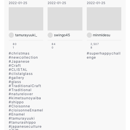
2022-01-25
2022-01-25
2022-01-25
tamurayuuki_
swingo45
minmidesu
80
84
2,507
1
0
8
#
christmas
#
superhappychall
#
newcollection
enge
#
Japanese
#
Craft
#
CLISTAL
#
clistalglass
#
gallery
#
glass
#
TraditionalCraft
#
Traditional
#
naturelover
#
kimetsunoyaiba
#
shippo
#
Cloisonne
#
cloisonneEnamel
#
Enamel
#
tamurayuuki
#
tanurashippo
#
japaneseculture