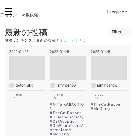
2022-01-26
FILTER
Language
1
2
3
4
5
6
7
アカウント掲載依頼
8
9
10
11
12
13
14
最新の投稿
Filter
15
16
17
18
19
20
21
26
27
28
29
30
31
1
投稿ランキング
最新の投稿
ミュージシャン
22
23
24
25
26
27
28
2
3
4
5
6
7
8
2022-01-25
2022-01-25
2022-01-25
29
30
31
1
2
3
4
9
10
11
12
13
14
15
16
17
18
19
20
21
22
23
24
25
26
27
28
29
30
31
1
2
3
4
5
gotch_akg
iammoshow
iammoshow
1,926
1,646
2,922
7
5
62
#
AllTalkAllACTIO
#
TheCatRapper
N
#
MoGang
#
TheCatRapper
#
HumaneSociety
#
CatAdoption
#
GoWhereYoureA
ppreciated
#
MoGang