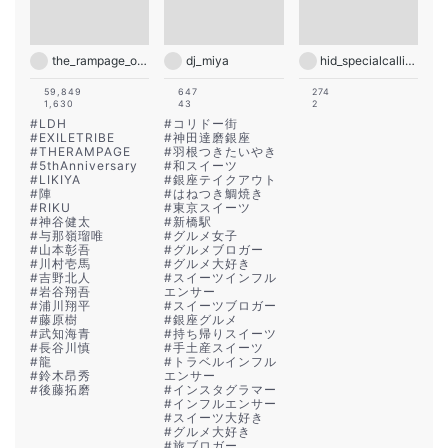
the_rampage_official
dj_miya
hid_specialcalling
59,849
647
274
1,630
43
2
#
LDH
#
コリドー街
#
EXILETRIBE
#
神田達磨銀座
#
THERAMPAGE
#
羽根つきたいやき
#
5thAnniversary
#
和スイーツ
#
LIKIYA
#
銀座テイクアウト
#
陣
#
はねつき鯛焼き
#
RIKU
#
東京スイーツ
#
神谷健太
#
新橋駅
#
与那嶺瑠唯
#
グルメ女子
#
山本彰吾
#
グルメブロガー
#
川村壱馬
#
グルメ大好き
#
吉野北人
#
スイーツインフル
#
岩谷翔吾
エンサー
#
浦川翔平
#
スイーツブロガー
#
藤原樹
#
銀座グルメ
#
武知海青
#
持ち帰りスイーツ
#
長谷川慎
#
手土産スイーツ
#
龍
#
トラベルインフル
#
鈴木昂秀
エンサー
#
後藤拓磨
#
インスタグラマー
#
インフルエンサー
#
スイーツ大好き
#
グルメ大好き
#
旅ブロガー