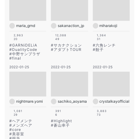
maria_grnd
sakanaction_jp
miharakoji
2,963
12,088
1,364
20
49
31
#
GARNiDELiA
#
サカナクション
#
六角レンチ
#
DualityCode
#
アダプトTOUR
#
餃子
#
中野サンプラザ
#
final
2022-01-25
2022-01-25
2022-01-25
nightmare.yomi
sachiko_aoyama
crystalkayofficial
1,081
391
3,883
29
6
73
#
ヘアメンテ
#
Highlight
#
メンズヘア
#
蒼山幸子
#
core
#
美容室
#
担当