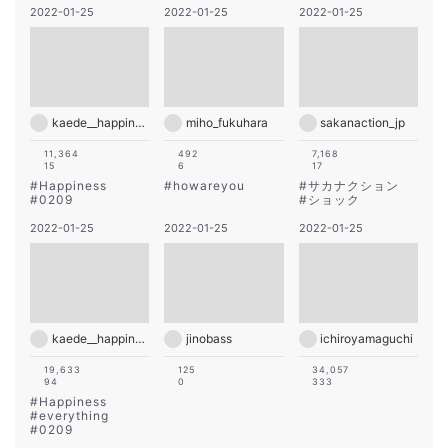
2022-01-25
2022-01-25
2022-01-25
kaede__happiness__official
miho_fukuhara
sakanaction_jp
11,364
492
7,168
15
6
17
#
Happiness
#
howareyou
#
サカナクション
#
0209
#
ショック
2022-01-25
2022-01-25
2022-01-25
kaede__happiness__official
jinobass
ichiroyamaguchi
19,633
125
34,057
94
0
333
#
Happiness
#
everything
#
0209