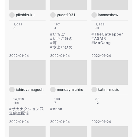
plkshizuku
yucat1031
iammoshow
2,022
197
2,368
3
4
53
#
いちご
#
TheCatRapper
#
いちご好き
#
ASMR
#
苺
#
MoGang
#
やよいひめ
2022-01-24
2022-01-24
2022-01-24
ichiroyamaguchi
mondaymichiru
katini_music
14,918
133
85
166
7
12
#
サカナクション武
#
enso
道館生配信
2022-01-24
2022-01-24
2022-01-24