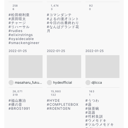
258
1,474
92
6
3
0
#
松田樹利亜
#
コマンダンテ
#
原田喧太
#
よるの漫才コント
#
チャージ
#
今日の出番終わり
#
リハーサル
#
なんばグランド花
#
rudies
月
#
elixirstrings
#
oyaidecable
#
smackengineer
2022-01-25
2022-01-25
2022-01-25
masaharu_fukuyama_official
hydeofficial
djlicca
26,071
15,980
163
319
132
1
#
福山雅治
#
HYDE
#
うつわ
#
裸の音
#
COMPLETEBOX
#
器
#
BROS1991
#
ROENTGEN
#
抹茶碗
#
花器
#
竹村良訓
#
ウメモドキ
#
ツルウメモドキ