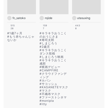
fc_satoko
rojide
utasuxing
515
159
443
28
7
8
#
1歳7ヶ月
#
キラキラおうこく
#
もう赤ちゃんじゃ
のおうじさま
ないか
#
寿司太郎
#
しまじろう
#
2歳児
#
キラキラおうこく
ダンス投稿
#
しまじろう映画
#
キラキラおうこく
感想
#
映画デビュー
#
CAMPFIRE
#
クラウドファンデ
ィング
#
カバン
#
サコッシュ
#
KASANETEマスク
#
マスク
#
不織布マスク
#
ファーストシネマ
#
monipla
#
itty