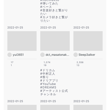
#
弾いてみた
#
ベース
#
音楽好きと繋がり
たい
#
カメラ好きと繋が
りたい
2022-01-25
2022-01-25
2022-01-25
yui3651
dct_masatonakamura_official
5leep3alker
17
1,074
2,556
1
19
13
#
ドリカム
#
中村正人
#
祭り
#
ドリアプリ
#
YouTube
#
DREAMS
#
アーティスト公式
チャンネル
2022-01-25
2022-01-25
2022-01-25