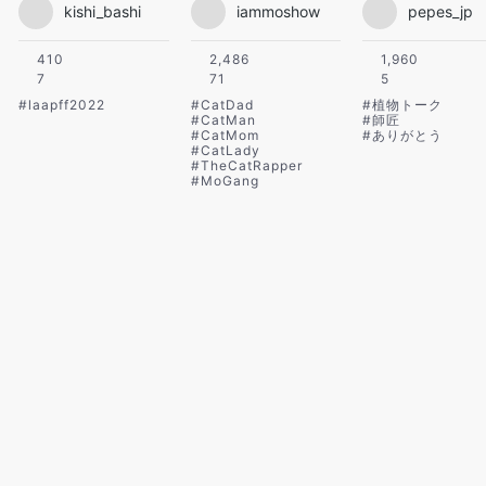
kishi_bashi
iammoshow
pepes_jp
410
2,486
1,960
7
71
5
#
laapff2022
#
CatDad
#
植物トーク
#
CatMan
#
師匠
#
CatMom
#
ありがとう
#
CatLady
#
TheCatRapper
#
MoGang