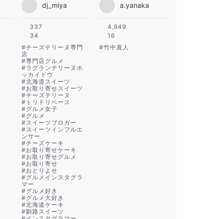
dj_miya
a.yanaka
337
4,949
34
16
#
チーズテリーヌ専門
#
竹中直人
店
#
専門店グルメ
#
ラグランテリーヌホ
ッカイドウ
#
北海道スイーツ
#
お取り寄せスイーツ
#
チーズテリーヌ
#
トリドリベース
#
グルメ女子
#
グルメ
#
スイーツブロガー
#
スイーツインフルエ
ンサー
#
チーズケーキ
#
お取り寄せケーキ
#
お取り寄せグルメ
#
お取り寄せ
#
おとりよせ
#
グルメインスタグラ
マー
#
グルメ好き
#
グルメ大好き
#
北海道ケーキ
#
釧路スイーツ
#
インスタグラマー