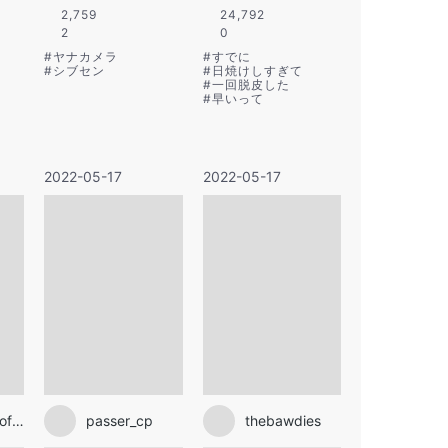
2,759
24,792
2
0
#
ヤナカメラ
#
すでに
#
シブセン
#
日焼けしすぎて
#
一回脱皮した
#
早いって
2022-05-17
2022-05-17
chay1023_official
passer_cp
thebawdies