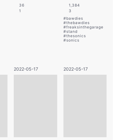
36
1,384
1
3
#
bawdies
#
thebawdies
#
freaksinthegarage
#
stand
#
thesonics
#
sonics
2022-05-17
2022-05-17