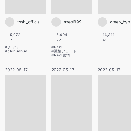
toshl_officia
rrreol999
creep_hyp
5,972
5,094
16,311
211
22
49
#
チワワ
#
Reol
#
chihuahua
#
激情アラート
#
Reol激情
2022-05-17
2022-05-17
2022-05-17