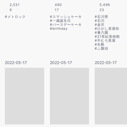
2,531
460
5,496
6
17
23
#
メトロック
#
スマッシュケーキ
#
石川県
#
一歳誕生日
#
石川
#
バースデーケーキ
#
金沢
#
birthday
#
ひがし茶屋街
#
兼六園
#
21世紀美術館
#
不むろ茶屋
#
生麩
#
ふ饅頭
2022-05-17
2022-05-17
2022-05-17