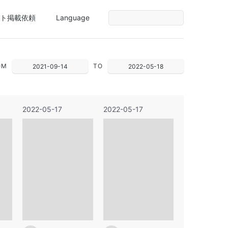
ト掲載依頼
Language
OM
TO
2021-09-14
2022-05-18
2022-05-17
2022-05-17
1
2
3
1
4
2
3
4
5
6
7
8
9
10
8
11
9
10
11
12
13
14
15
16
17
15
18
16
17
18
19
20
21
22
23
24
22
25
23
24
25
26
27
28
29
30
29
1
30
2
31
1
2
3
4