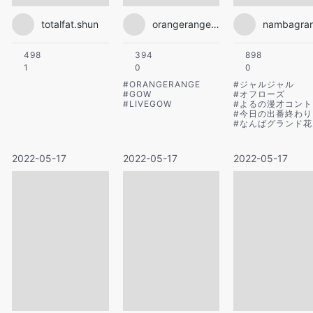
totalfat.shun
orangerange_official
498
394
898
1
0
0
#
ORANGERANGE
#
ジャルジャル
#
GOW
#
オフローズ
#
LIVEGOW
#
よるの漫才コント
#
今日の出番終わり
#
なんばグランド花
2022-05-17
2022-05-17
2022-05-17