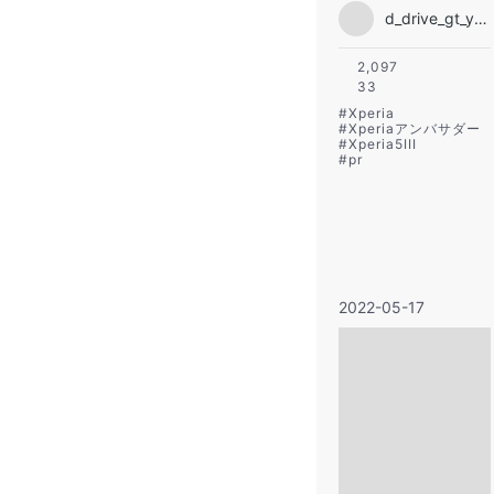
d_drive_gt_yuki
2,097
33
#
Xperia
#
Xperiaアンバサダー
#
Xperia5III
#
pr
2022-05-17