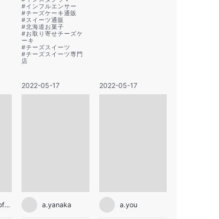
#
インフルエンサー
#
チーズケーキ通販
#
スイーツ通販
#
北海道お菓子
#
お取り寄せチーズケ
ーキ
#
チーズスイーツ
#
チーズスイーツ専門
店
2022-05-17
2022-05-17
taiki_sato_official
a.yanaka
a.you