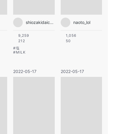
shiozakidaichi0911_milk
naoto_lol
9,259
1,056
212
50
#
塩
#
MILK
2022-05-17
2022-05-17