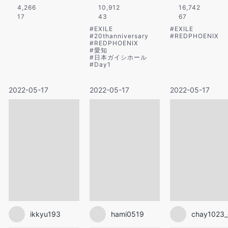
4,266
10,912
16,742
17
43
67
#
EXILE
#
EXILE
#
20thanniversary
#
REDPHOENIX
#
REDPHOENIX
#
愛知
#
日本ガイシホール
#
Day1
2022-05-17
2022-05-17
2022-05-17
ikkyu193
hami0519