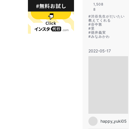
1,508
8
#
渋谷先生がだいたい
教えてくれる
#
谷中敦
#
里
#
徳井義実
#
みなみかわ
2022-05-17
happy_yuki05