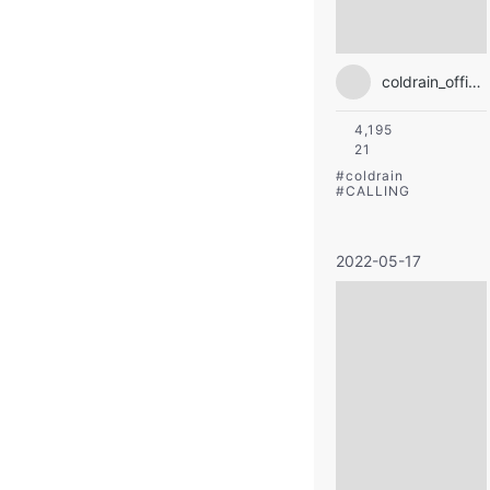
coldrain_official
4,195
21
#
coldrain
#
CALLING
2022-05-17