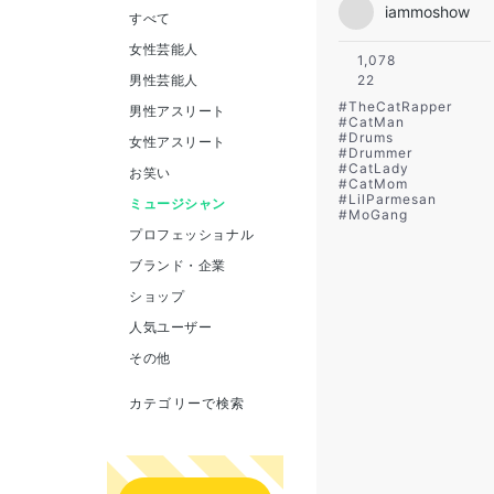
iammoshow
すべて
女性芸能人
1,078
男性芸能人
22
#
TheCatRapper
男性アスリート
#
CatMan
#
Drums
女性アスリート
#
Drummer
#
CatLady
お笑い
#
CatMom
#
LilParmesan
ミュージシャン
#
MoGang
プロフェッショナル
ブランド・企業
ショップ
人気ユーザー
その他
カテゴリーで検索