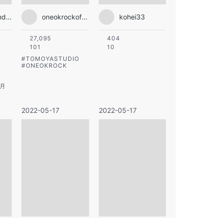
nambagrandkagetsu
oneokrockofficial
kohei33
27,095
404
101
10
#
TOMOYASTUDIO
#
ONEOKROCK
月
2022-05-17
2022-05-17