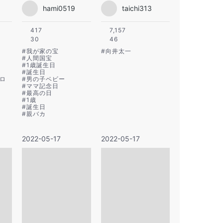
hami0519
taichi313
417
7,157
30
46
#
我が家の宝
#
向井太一
#
人間国宝
#
1歳誕生日
#
誕生日
ロ
#
男の子ベビー
#
ママ記念日
#
最高の日
#
1歳
#
誕生日
#
親バカ
2022-05-17
2022-05-17