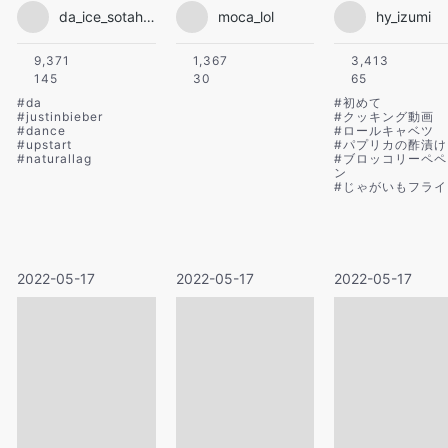
da_ice_sotahanamura
moca_lol
hy_izumi
9,371
1,367
3,413
145
30
65
#
da
#
初めて
#
justinbieber
#
クッキング動画
#
dance
#
ロールキャベツ
#
upstart
#
パプリカの酢漬け
#
naturallag
#
ブロッコリーペペ
ン
#
じゃがいもフライ
2022-05-17
2022-05-17
2022-05-17