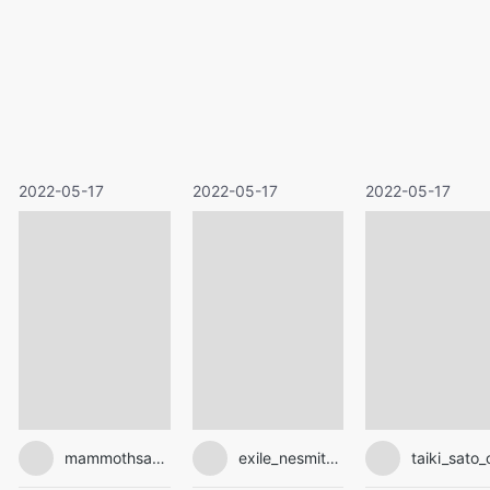
2022-05-17
2022-05-17
2022-05-17
mammothsakura
exile_nesmith_official