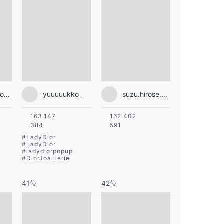
toda_erika.official
yuuuuukko_
suzu.hirose.official
163,147
162,402
384
591
#
LadyDior
#
LadyDior
#
ladydiorpopup
#
DiorJoaillerie
41位
42位