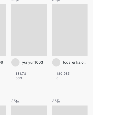
06
yuriyuri1003
toda_erika.official
181,781
180,985
533
0
35位
36位