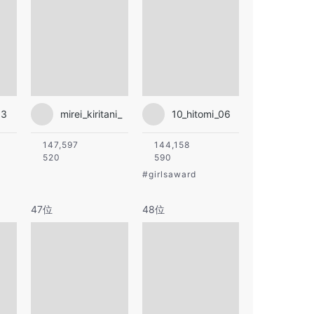
03
mirei_kiritani_
10_hitomi_06
147,597
144,158
520
590
#
girlsaward
47位
48位