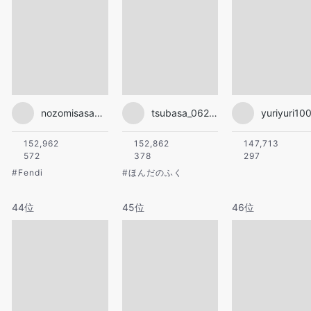
nozomisasaki_official
tsubasa_0627official
yuriyuri10
152,962
152,862
147,713
572
378
297
#
Fendi
#
ほんだのふく
44位
45位
46位