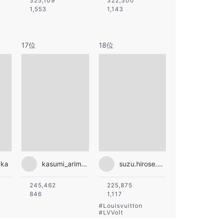
325,109
322,300
1,553
1,143
17位
18位
aka
kasumi_arimura.official
suzu.hirose.official
245,462
225,875
846
1,117
#
Louisvuitton
#
LVVolt