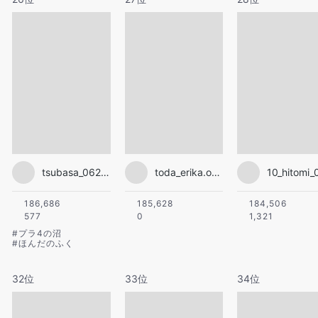
tsubasa_0627official
toda_erika.official
10_hitomi_
186,686
185,628
184,506
577
0
1,321
#
プラ4の沼
#
ほんだのふく
32位
33位
34位