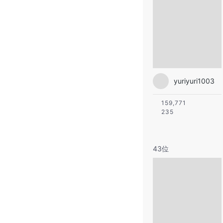
yuriyuri1003
159,771
235
43位