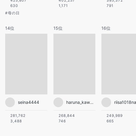
425,807
402,257
385,372
630
1,171
791
#
母の日
14位
15位
16位
seina4444
haruna_kawaguchi_official
riisa1018n
281,762
268,844
249,989
3,488
746
665