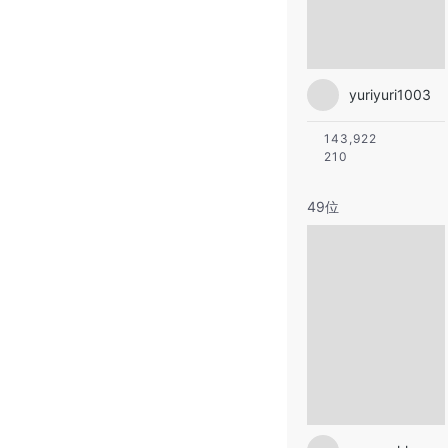
yuriyuri1003
143,922
210
49位