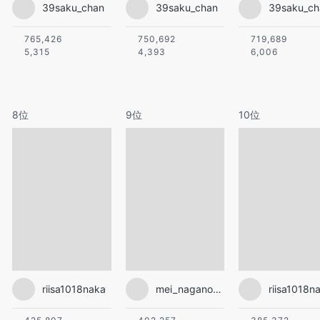
39saku_chan
39saku_chan
39saku_ch
765,426
750,692
719,689
5,315
4,393
6,006
8位
9位
10位
riisa1018naka
mei_nagano0924official
riisa1018n