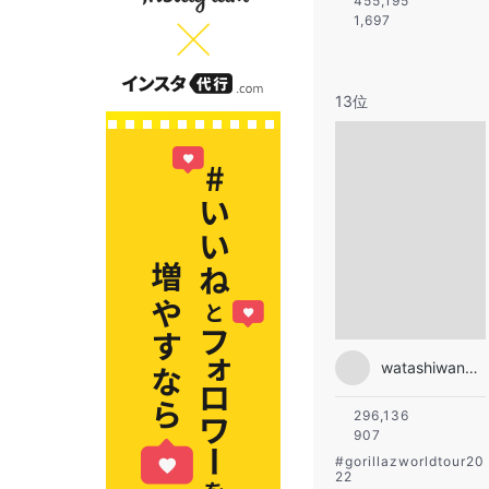
455,195
1,697
13位
watashiwanoodle
296,136
907
#
gorillazworldtour20
22