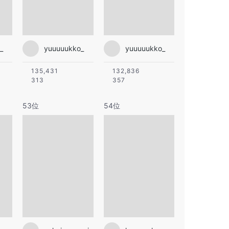
_
yuuuuukko_
yuuuuukko_
135,431
132,836
313
357
53位
54位