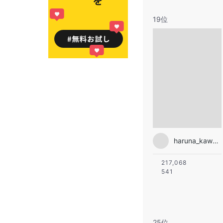
19位
haruna_kawaguchi_official
217,068
541
25位