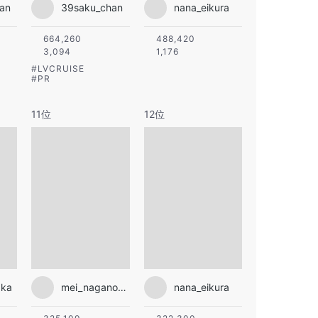
an
39saku_chan
nana_eikura
664,260
488,420
3,094
1,176
#
LVCRUISE
#
PR
11位
12位
aka
mei_nagano0924official
nana_eikura