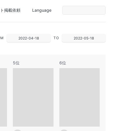
ト掲載依頼
Language
OM
TO
2022-04-18
2022-05-18
5位
6位
30
31
1
1
2
2
3
4
5
6
7
6
7
8
8
9
9
10
11
12
13
14
13
14
15
15
16
16
17
18
19
20
21
20
21
22
22
23
23
24
25
26
27
28
27
28
29
29
30
30
31
1
2
3
4