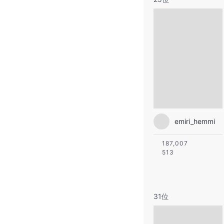
emiri_hemmi
187,007
513
31位