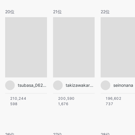
20位
21位
22位
tsubasa_0627official
takizawakarenofficial
seinonana
210,244
200,590
196,602
598
1,676
737
26位
27位
28位