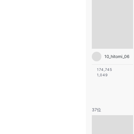
10_hitomi_06
174,745
1,049
37位