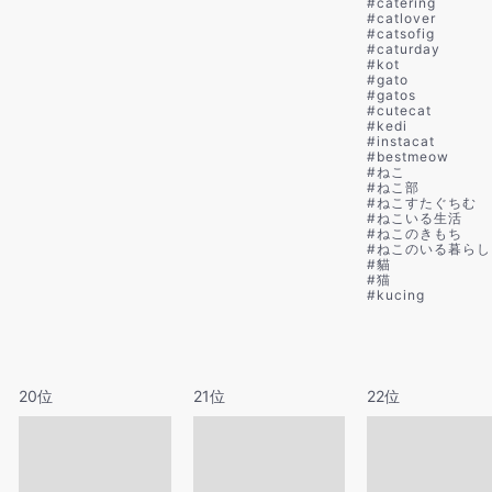
#
catering
#
catlover
#
catsofig
#
caturday
#
kot
#
gato
#
gatos
#
cutecat
#
kedi
#
instacat
#
bestmeow
#
ねこ
#
ねこ部
#
ねこすたぐちむ
#
ねこいる生活
#
ねこのきもち
#
ねこのいる暮らし
#
貓
#
猫
#
kucing
20位
21位
22位