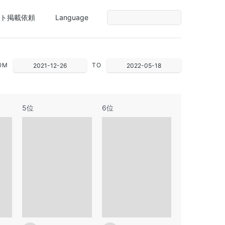
ト掲載依頼
Language
OM
TO
2021-12-26
2022-05-18
5位
6位
1
2
3
1
4
2
3
4
5
6
7
8
9
10
8
11
9
10
11
12
13
14
15
16
17
15
18
16
17
18
19
20
21
22
23
24
22
25
23
24
25
26
27
28
29
30
31
29
30
1
31
1
2
3
4