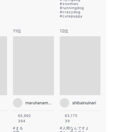
#
zoomies
#
runningdog
#
crazydog
#
cutepuppy
11位
12位
y
maruhanamogu
shibainuinari
65,992
63,175
364
39
#
まる
#
人間なんですよ