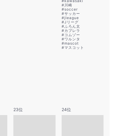
#
kawasaki
#
川崎
#
soccer
#
サッカー
#
jleague
#
Jリーグ
#
ふろん太
#
カブレラ
#
コムゾー
#
ワルンタ
#
mascot
#
マスコット
23位
24位