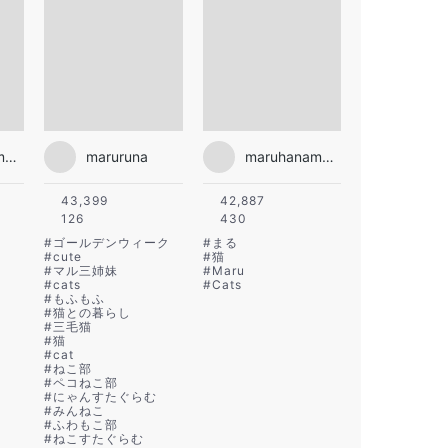
maruhanamogu
maruruna
maruhanamogu
43,399
42,887
126
430
#
ゴールデンウィーク
#
まる
#
cute
#
猫
#
マル三姉妹
#
Maru
#
cats
#
Cats
#
もふもふ
#
猫との暮らし
#
三毛猫
#
猫
#
cat
#
ねこ部
#
ペコねこ部
#
にゃんすたぐらむ
#
みんねこ
#
ふわもこ部
#
ねこすたぐらむ