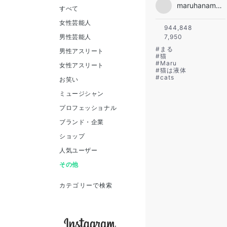
maruhanamogu
すべて
女性芸能人
944,848
男性芸能人
7,950
#
まる
男性アスリート
#
猫
#
Maru
女性アスリート
#
猫は液体
#
cats
お笑い
ミュージシャン
プロフェッショナル
ブランド・企業
ショップ
人気ユーザー
その他
カテゴリーで検索