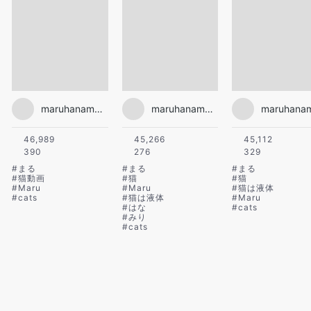
maruhanamogu
maruhanamogu
46,989
45,266
45,112
390
276
329
#
まる
#
まる
#
まる
#
猫動画
#
猫
#
猫
#
Maru
#
Maru
#
猫は液体
#
cats
#
猫は液体
#
Maru
#
はな
#
cats
#
みり
#
cats