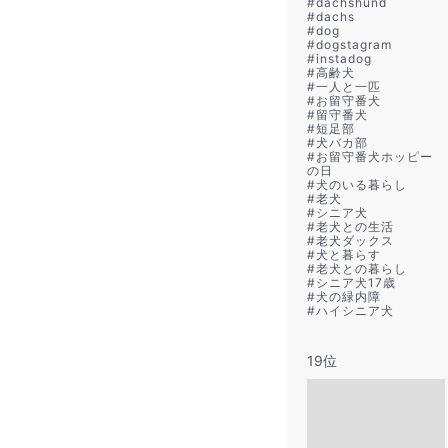
#
dachshund
#
dachs
#
dog
#
dogstagram
#
instadog
#
高齢犬
#
一人と一匹
#
お留守番犬
#
留守番犬
#
短足部
#
犬バカ部
#
お留守番犬ホッピー
の日
#
犬のいる暮らし
#
老犬
#
シニア犬
#
老犬との生活
#
老犬ダックス
#
犬と暮らす
#
老犬との暮らし
#
シニア犬17歳
#
犬の緑内障
#
ハイシニア犬
19位