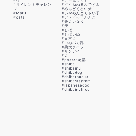
#
猫
#
こー見えても
#
サイレントチャレン
#
すぐ拗ねるんですよ
ジ
#
めんどくさい犬
#
Maru
#
いやめんどくさい子
#
cats
#
アトピっ子わんこ
#
柴犬いなり
#
柴
#
しば
#
しばいぬ
#
日本犬
#
いぬバカ部
#
柴犬ライフ
#
サンデイ
#
犬
#
pecoいぬ部
#
shiba
#
shibainu
#
shibadog
#
shibarbucks
#
shibastagram
#
japanesedog
#
shibainulifes