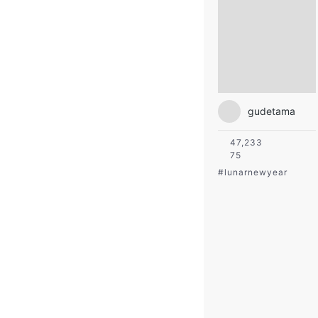
gudetama
47,233
75
#
lunarnewyear