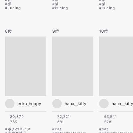
#
猫
#
猫
#
猫
#
kucing
#
kucing
#
kucing
8位
9位
10位
erika_hoppy
hana__kitty
hana__kitt
80,379
72,221
66,541
765
681
578
#
ポチの車イス
#
cat
#
cat