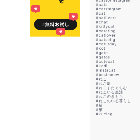
#
catsofinstagram
#
cats
#
catstagram
#
cat
#
catlivers
#
chat
#
kittycat
#
catering
#
catlover
#
catsofig
#
caturday
#
kot
#
gato
#
gatos
#
cutecat
#
kedi
#
instacat
#
bestmeow
#
ねこ
#
ねこ部
#
ねこすたぐちむ
#
ねこいる生活
#
ねこのきもち
#
ねこのいる暮らし
#
貓
#
猫
#
kucing