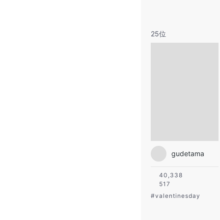
25位
gudetama
40,338
517
#
valentinesday