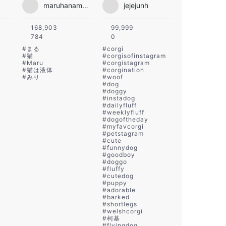
y
maruhanamogu
jejejunh
168,903
99,999
784
0
#
まる
#
corgi
#
猫
#
corgisofinstagram
#
Maru
#
corgistagram
#
猫は液体
#
corgination
#
みり
#
woof
#
dog
#
doggy
#
instadog
#
dailyfluff
#
weeklyfluff
#
dogoftheday
#
myfavcorgi
#
petstagram
#
cute
#
funnydog
#
goodboy
#
doggo
#
fluffy
#
cutedog
#
puppy
#
adorable
#
barked
#
shortlegs
#
welshcorgi
#
柯基
#
flyingdog