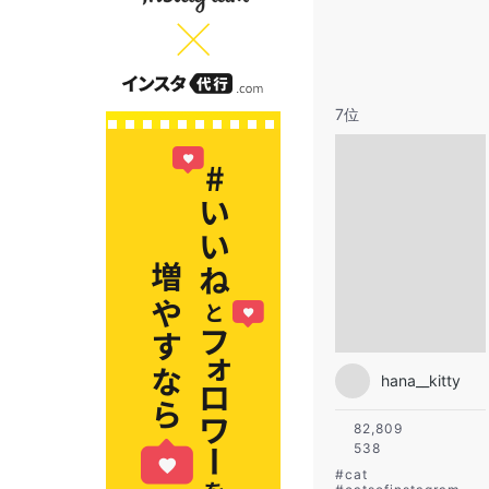
7位
hana__kitty
82,809
538
#
cat