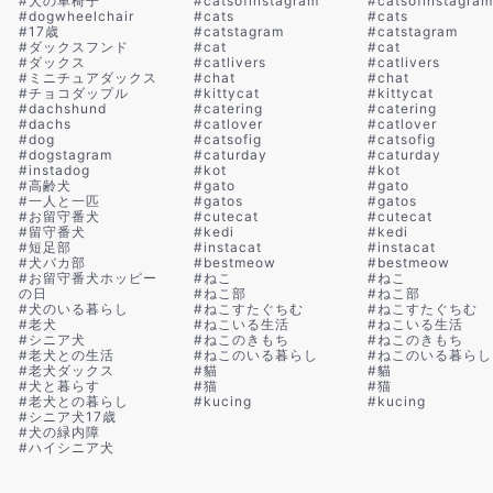
#
犬の車椅子
#
catsofinstagram
#
catsofinstagram
#
dogwheelchair
#
cats
#
cats
#
17歳
#
catstagram
#
catstagram
#
ダックスフンド
#
cat
#
cat
#
ダックス
#
catlivers
#
catlivers
#
ミニチュアダックス
#
chat
#
chat
#
チョコダップル
#
kittycat
#
kittycat
#
dachshund
#
catering
#
catering
#
dachs
#
catlover
#
catlover
#
dog
#
catsofig
#
catsofig
#
dogstagram
#
caturday
#
caturday
#
instadog
#
kot
#
kot
#
高齢犬
#
gato
#
gato
#
一人と一匹
#
gatos
#
gatos
#
お留守番犬
#
cutecat
#
cutecat
#
留守番犬
#
kedi
#
kedi
#
短足部
#
instacat
#
instacat
#
犬バカ部
#
bestmeow
#
bestmeow
#
お留守番犬ホッピー
#
ねこ
#
ねこ
の日
#
ねこ部
#
ねこ部
#
犬のいる暮らし
#
ねこすたぐちむ
#
ねこすたぐちむ
#
老犬
#
ねこいる生活
#
ねこいる生活
#
シニア犬
#
ねこのきもち
#
ねこのきもち
#
老犬との生活
#
ねこのいる暮らし
#
ねこのいる暮らし
#
老犬ダックス
#
貓
#
貓
#
犬と暮らす
#
猫
#
猫
#
老犬との暮らし
#
kucing
#
kucing
#
シニア犬17歳
#
犬の緑内障
#
ハイシニア犬