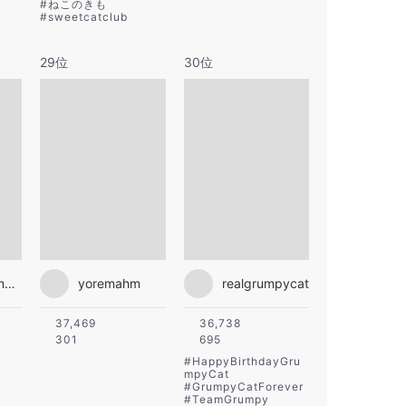
#
ねこのきも
#
sweetcatclub
29位
30位
maruhanamogu
yoremahm
realgrumpycat
37,469
36,738
301
695
#
HappyBirthdayGru
mpyCat
#
GrumpyCatForever
#
TeamGrumpy