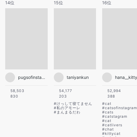
14位
15位
16位
pugsofinstagram
taniyankun
hana__kitt
58,503
54,177
52,994
830
203
388
#
けっして寝てません
#
cat
#
私のアモーレ
#
catsofinstagram
#
まんまるだわ
#
cats
#
catstagram
#
cat
#
catlivers
#
chat
#
kittycat