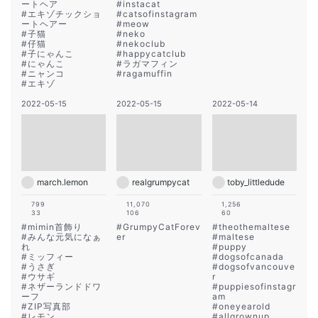
ートヘア
#
instacat
#
エキゾチックショ
#
catsofinstagram
ートヘアー
#
meow
#
子猫
#
neko
#
仔猫
#
nekoclub
#
子にゃんこ
#
happycatclub
#
にゃんこ
#
ラガマフィン
#
ニャンコ
#
ragamuffin
#
エキゾ
2022-05-15
2022-05-15
2022-05-14
march.lemon
realgrumpycat
toby_littledude
799
11,070
1,256
33
106
60
#
mimin首飾り
#
GrumpyCatForev
#
theothemaltese
#
みんな元気になぁ
er
#
maltese
れ
#
puppy
#
ミッフィー
#
dogsofcanada
#
うさぎ
#
dogsofvancouve
#
ウサギ
r
#
ネザーランドドワ
#
puppiesofinstagr
ーフ
am
#
ZIP写真部
#
oneyearold
#
レモン
#
allgrownup