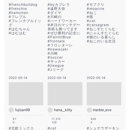
#
frenchbulldog
#
byカブレラ
#
モアクリ
#
frenchie
#
遠野大弥
#
moacrie
#
hamchan
#
ダイヤ
#
ねこ
#
フレブル
#
川崎の
#
猫
#
フレンチブルドッ
#
ハードワーカー
#
cat
グ
#
本日のマッチデー
#
catsagram
#
はむちゃん
表紙も飾ってます
#
ねこすたぐらむ
#
はむはむ
#
ぜひ勝利の記念に
#
にゃんすたぐらむ
#
PaintitBlue
#
猫のいる暮らし
#
frontale
#
ねこのいる生活
#
フロンターレ
#
kawasaki
#
川崎
#
soccer
#
サッカー
#
jleague
#
Jリーグ
2022-05-14
2022-05-14
2022-05-14
fujisan99
hana__kitty
marble_eve
97
17,215
546
0
128
4
#
北欧ミックス
#
cat
#
シュナウザーキン