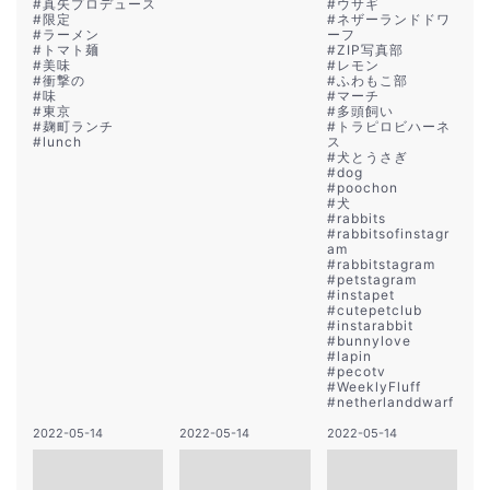
#
真矢プロデュース
#
ウサギ
#
限定
#
ネザーランドドワ
#
ラーメン
ーフ
#
トマト麺
#
ZIP写真部
#
美味
#
レモン
#
衝撃の
#
ふわもこ部
#
味
#
マーチ
#
東京
#
多頭飼い
#
麹町ランチ
#
トラピロビハーネ
#
lunch
ス
#
犬とうさぎ
#
dog
#
poochon
#
犬
#
rabbits
#
rabbitsofinstagr
am
#
rabbitstagram
#
petstagram
#
instapet
#
cutepetclub
#
instarabbit
#
bunnylove
#
lapin
#
pecotv
#
WeeklyFluff
#
netherlanddwarf
2022-05-14
2022-05-14
2022-05-14