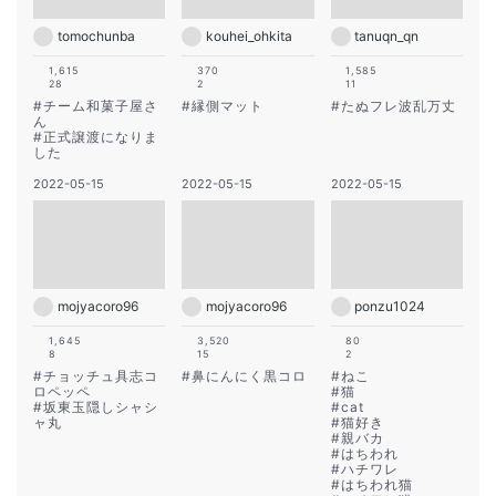
tomochunba
kouhei_ohkita
tanuqn_qn
1,615
370
1,585
28
2
11
#
チーム和菓子屋さ
#
縁側マット
#
たぬフレ波乱万丈
ん
#
正式譲渡になりま
した
2022-05-15
2022-05-15
2022-05-15
mojyacoro96
mojyacoro96
ponzu1024
1,645
3,520
80
8
15
2
#
チョッチュ具志コ
#
鼻にんにく黒コロ
#
ねこ
ロペッペ
#
猫
#
坂東玉隠しシャシ
#
cat
ャ丸
#
猫好き
#
親バカ
#
はちわれ
#
ハチワレ
#
はちわれ猫