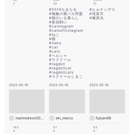
2
23
21
#
0516ちるちる
#
ヒルナンデス
#
無敵の親バカ同盟
#
滝菜月
#
猫のいる暮らし
#
篠原光
#
多頭飼い
#
catstagram
#
catsofinstagram
#
ねこ
#
猫
#
neko
#
cat
#
cats
#
ペルシャ
#
ラグドール
#
ragdoll
#
ragdollcat
#
ragdollcats
#
ラグドールしるこ
2022-05-16
2022-05-16
2022-05-16
marimokkori2005
eki_marco
fujisan99
163
67
83
5
0
0