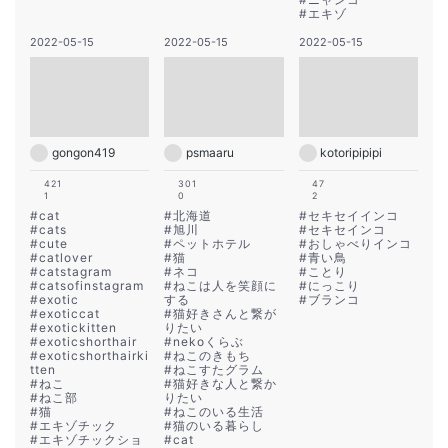
#
エキゾ
2022-05-15
2022-05-15
2022-05-15
gongon419
psmaaru
kotoripipipi
421
301
47
1
0
2
#
cat
#
北海道
#
セキセイインコ
#
cats
#
旭川
#
セキセインコ
#
cute
#
ペットホテル
#
おしゃべりインコ
#
catlover
#
猫
#
青い鳥
#
catstagram
#
ネコ
#
ことり
#
catsofinstagram
#
ねこは人を笑顔に
#
にっこり
#
exotic
する
#
ブランコ
#
exoticcat
#
猫好きさんと繋が
#
exotickitten
りたい
#
exoticshorthair
#
nekoくらぶ
#
exoticshorthairki
#
ねこのきもち
tten
#
ねこすたグラム
#
ねこ
#
猫好きな人と繋か
#
ねこ部
りたい
#
猫
#
ねこのいる生活
#
エキゾチック
#
猫のいる暮らし
#
エキゾチックショ
#
cat