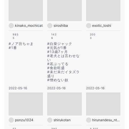
kinako_mochicat
siroshiba
exotic_toshi
985
143
200
5
6
3
#
ノア坊ちゃま
#
白柴ジャック
#
1番
#
元気が1番
#
13歳7ヶ月
#
老犬とは言わせな
い
#
若ぶってる
#
食欲旺盛
#
未だ未だイタズラ
盛り
#
憎めない奴
2022-05-16
2022-05-16
2022-05-16
ponzu1024
shirukotan
hirunandesu_ntv_official
53
390
3,815