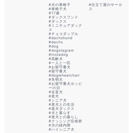
#
犬の車椅子
#
仕立て屋のサーカ
#
車椅子犬
ス
#
17歳
#
ダックスフンド
#
ダックス
#
ミニチュアダック
ス
#
チョコダップル
#
dachshund
#
dachs
#
dog
#
dogstagram
#
instadog
#
高齢犬
#
一人と一匹
#
お留守番犬
#
留守番犬
#
dogwheelchair
#
失明犬
#
お留守番犬ホッピ
ーの日
#
全盲犬
#
老犬
#
シニア犬
#
老犬との生活
#
老犬ダックス
#
犬と暮らす
#
老犬との暮らし
#
クッシング症候群
#
犬の緑内障
#
ハイシニア犬