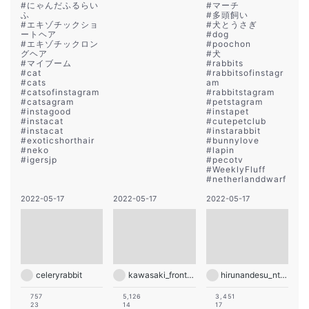
#
にゃんだふるらい
#
マーチ
ふ
#
多頭飼い
#
エキゾチックショ
#
犬とうさぎ
ートヘア
#
dog
#
エキゾチックロン
#
poochon
グヘア
#
犬
#
マイブーム
#
rabbits
#
cat
#
rabbitsofinstagr
#
cats
am
#
catsofinstagram
#
rabbitstagram
#
catsagram
#
petstagram
#
instagood
#
instapet
#
instacat
#
cutepetclub
#
instacat
#
instarabbit
#
exoticshorthair
#
bunnylove
#
neko
#
lapin
#
igersjp
#
pecotv
#
WeeklyFluff
#
netherlanddwarf
2022-05-17
2022-05-17
2022-05-17
celeryrabbit
kawasaki_frontale
hirunandesu_ntv_official
757
5,126
3,451
23
14
17