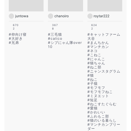
juntowa
chanoiro
roytar222
670
367
624
2
8
2
#
仰向け寝
#
三毛猫
#
キャットファーム
#
大好き
#
calico
大谷
#
兄弟
#
シブにゃん隊over
#
まんちかん
10
#
マンチカン
#
ネコ
#
こねこ
#
にゃんこ
#
猫ちゃん
#
ねこ部
#
ニャンスタグラム
#
猫
#
ねこ
#
子猫
#
モフモフ
#
モフモフねこ
#
ミヌエット
#
短足
#
ねこすたぐらむ
#
愛猫
#
かわいい
#
ふわもこ部
#
猫のいる暮らし
#
マンチカンブリー
ダー