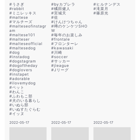
#
うさぎ
#
byカブレラ
#
ヒルナンデス
#
rabbit
#
橘田健人
#
滝菜月
#
ミニレッキス
#
宮城天
#
篠原光
#
maltese
#
佐
#
マルチーズ
#
けんけつちゃん
#
malteseofinstagr
#
噂のケンケツSHO
am
W
#
maltese101
#
毎年のお楽しみ
#
malteser
#
frontale
#
malteseofficial
#
フロンターレ
#
maltesedog
#
kawasaki
#
dog
#
川崎
#
instadog
#
soccer
#
dogstagram
#
サッカー
#
dogoftheday
#
jleague
#
doglovers
#
Jリーグ
#
instapet
#
adorable
#
ilovemydog
#
ペット
#
わんこ
#
ふわもこ部
#
犬のいる暮らし
#
いぬら部
#
いぬすたぐらむ
#
イッヌ
2022-05-17
2022-05-17
2022-05-17