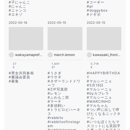
#
子にゃんこ
#
コーギー
#
にゃんこ
#
pr
#
ニャンコ
#
doggybox
#
エキゾ
#
ドギボ
2022-05-16
2022-05-15
2022-05-15
wakayamapref_pr
march.lemon
kawasaki_frontale
37
1,691
3,719
0
57
9
#
男女共同参画
#
うさぎ
#
HAPPYBIRTHDA
#
審議会委員
#
ウサギ
Y
#
募集
#
ネザーランドドワ
#
マルシーニョ
ーフ
#
5月16日
#
ZIP写真部
#
マルシーニョ
#
レモン
#
byカブレラ
#
ふわもこ部
#
マルシーニョ
#
マーチ
#
MARCINHO
#
多頭飼い
#
マルちゃん
#
トラピロビハーネ
#
つい声に出して呼
ス
びたくなるニックネ
#
rabbits
ーム
#
rabbitsofinstagr
#
いつもぼくたちマ
am
スコットにも笑顔手
#
rabbitstagram
を振ってくれてあり