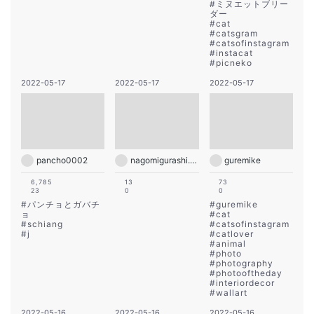
#
ミヌエットブリー
ダー
#
cat
#
catsgram
#
catsofinstagram
#
instacat
#
picneko
2022-05-17
2022-05-17
2022-05-17
pancho0002
nagomigurashi.wakayama
guremike
6,785
13
73
23
0
0
#
パンチョとガバチ
#
guremike
ョ
#
cat
#
schiang
#
catsofinstagram
#
j
#
catlover
#
animal
#
photo
#
photography
#
photooftheday
#
interiordecor
#
wallart
2022-05-16
2022-05-16
2022-05-16