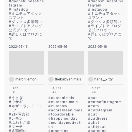
#
dachshundsofins
#
dachshundsofins
tagram
tagram
#
instadog
#
instadog
#
ミニチュアダック
#
ミニチュアダック
スフント
スフント
#
ダックス多頭飼い
#
ダックス多頭飼い
#
ライブドアブログ
#
ライブドアブログ
公式ブロガー
公式ブロガー
#
詳しくはブログに
#
詳しくはブログに
て
て
2022-05-16
2022-05-16
2022-05-16
march.lemon
thebabyanimals
hana__kitty
817
4,459
5,577
0
42
34
#
うさぎ
#
cuteanimals
#
cat
#
ウサギ
#
cutestanimals
#
catsofinstagram
#
ネザーランドドワ
#
cutecow
#
cats
ーフ
#
adorableanimals
#
catstagram
#
ZIP写真部
#
tooadorable
#
cat
#
レモン
#
happymonday
#
catlivers
#
ふわもこ部
#
mondaymotivati
#
chat
#
マーチ
on
#
kittycat
#
多頭飼い
#
grooming
#
catering