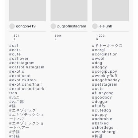
gongon419
pugsofinstagram
jejejunh
321
800
1,203
2
4
0
#
cat
#
ドギーボックス
#
cats
#
corgi
#
cute
#
corgination
#
catlover
#
woof
#
catstagram
#
dog
#
catsofinstagram
#
doggy
#
exotic
#
corgipuppy
#
exoticcat
#
weeklyfluff
#
exotickitten
#
dogoftheday
#
exoticshorthair
#
petstagram
#
exoticshorthairki
#
cute
tten
#
funnydog
#
ねこ
#
goodboy
#
ねこ部
#
doggo
#
猫
#
fluffy
#
エキゾチック
#
cutedog
#
エキゾチックショ
#
puppy
ートヘア
#
adorable
#
エキゾチックショ
#
barked
ートヘアー
#
shortlegs
#
子猫
#
welshcorgi
#
仔猫
#
柯基