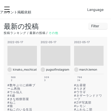
2022-05-18
FILTER
Language
27
28
29
30
31
1
2
アカウント掲載依頼
3
4
5
6
7
8
9
最新の投稿
Filter
10
11
12
13
14
15
16
1
2
3
4
5
6
7
投稿ランキング
最新の投稿
その他
17
18
19
20
21
22
23
8
9
10
11
12
13
14
2022-05-17
2022-05-17
2022-05-17
24
25
26
27
28
29
30
15
16
17
18
19
20
21
22
23
24
25
26
27
28
29
30
31
1
2
3
4
kinako_mochicat
pugsofinstagram
march.lemon
588
309
766
2
3
24
#
数年ぶりに綿棒ブ
#
お昼寝
ーム再熱
#
うさぎ
#
ウル仙人
#
ウサギ
#
4歳
#
ネザーランドドワ
#
きな粉餅部屋
ーフ
#
ねこ
#
ZIP写真部
#
猫
#
レモン
#
ねこのいる生活
#
ふわもこ部