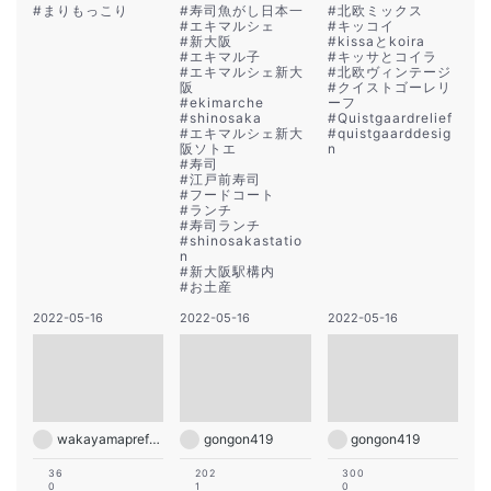
#
まりもっこり
#
寿司魚がし日本一
#
北欧ミックス
#
エキマルシェ
#
キッコイ
#
新大阪
#
kissaとkoira
#
エキマル子
#
キッサとコイラ
#
エキマルシェ新大
#
北欧ヴィンテージ
阪
#
クイストゴーレリ
#
ekimarche
ーフ
#
shinosaka
#
Quistgaardrelief
#
エキマルシェ新大
#
quistgaarddesig
阪ソトエ
n
#
寿司
#
江戸前寿司
#
フードコート
#
ランチ
#
寿司ランチ
#
shinosakastatio
n
#
新大阪駅構内
#
お土産
2022-05-16
2022-05-16
2022-05-16
wakayamapref_pr
gongon419
gongon419
36
202
300
0
1
0