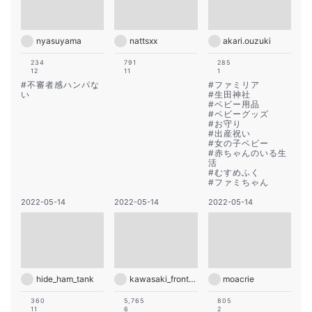
nyasuyama
nattsxx
akari.ouzuki
234
791
285
12
11
1
#
不審者感ハンパな
#
ファミリア
い
#
生田神社
#
ベビー用品
#
ベビーグッズ
#
お守り
#
出産祝い
#
女の子ベビー
#
赤ちゃんのいる生
活
#
むすめふく
#
ファミちゃん
2022-05-14
2022-05-14
2022-05-14
hide_ham_tank
kawasaki_frontale
moacrie
360
5,765
805
11
6
2