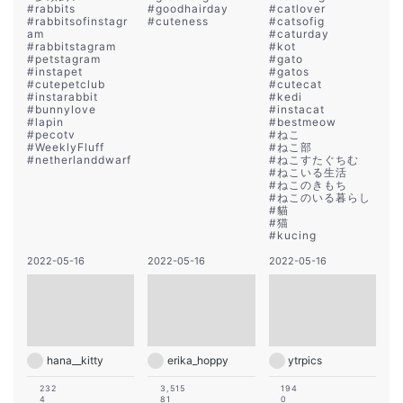
#
rabbits
#
goodhairday
#
catlover
#
rabbitsofinstagr
#
cuteness
#
catsofig
am
#
caturday
#
rabbitstagram
#
kot
#
petstagram
#
gato
#
instapet
#
gatos
#
cutepetclub
#
cutecat
#
instarabbit
#
kedi
#
bunnylove
#
instacat
#
lapin
#
bestmeow
#
pecotv
#
ねこ
#
WeeklyFluff
#
ねこ部
#
netherlanddwarf
#
ねこすたぐちむ
#
ねこいる生活
#
ねこのきもち
#
ねこのいる暮らし
#
貓
#
猫
#
kucing
2022-05-16
2022-05-16
2022-05-16
hana__kitty
erika_hoppy
ytrpics
232
3,515
194
4
81
0