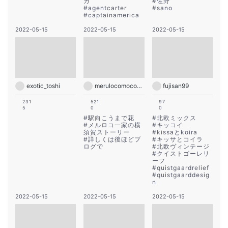
カ
#
佐野
#
agentcarter
#
sano
#
captainamerica
2022-05-15
2022-05-15
2022-05-15
exotic_toshi
merulocomocodon
fujisan99
231
521
97
5
0
0
#
駅向こうまで花
#
北欧ミックス
#
メルロコ一家の横
#
キッコイ
須賀ストーリー
#
kissaとkoira
#
詳しくは後ほどブ
#
キッサとコイラ
ログで
#
北欧ヴィンテージ
#
クイストゴーレリ
ーフ
#
quistgaardrelief
#
quistgaarddesig
n
2022-05-15
2022-05-15
2022-05-15