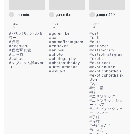
chanoiro
guremike
gongon419
357
124
362
2
0
6
#
バリバリボウルタ
#
guremike
#
cat
ワー
#
cat
#
cats
#
猫壱
#
catsofinstagram
#
cute
#
necoichi
#
catlover
#
catlover
#
猫壱写真館
#
animal
#
catstagram
#
三毛猫
#
photo
#
catsofinstagram
#
calico
#
photography
#
exotic
#
シブにゃん隊over
#
photooftheday
#
exoticcat
10
#
interiordecor
#
exotickitten
#
wallart
#
exoticshorthair
#
exoticshorthairki
tten
#
ねこ
#
ねこ部
#
猫
#
エキゾチック
#
エキゾチックショ
ートヘア
#
エキゾチックショ
ートヘアー
#
子猫
#
仔猫
#
子にゃんこ
#
にゃんこ
#
ニャンコ