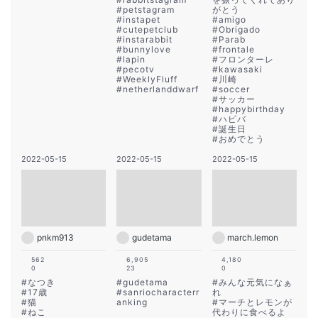
#
petstagram
がとう
#
instapet
#
amigo
#
cutepetclub
#
Obrigado
#
instarabbit
#
Parab
#
bunnylove
#
frontale
#
lapin
#
フロンターレ
#
pecotv
#
kawasaki
#
WeeklyFluff
#
川崎
#
netherlanddwarf
#
soccer
#
サッカー
#
happybirthday
#
ハピバ
#
誕生日
#
おめでとう
2022-05-15
2022-05-15
2022-05-15
pnkm913
gudetama
march.lemon
562
6,905
4,180
0
23
0
#
なつき
#
gudetama
#
みんな元気になぁ
#
17歳
#
sanriocharacterr
れ
#
猫
anking
#
マーチとレモンが
#
ねこ
代わりに食べるよ