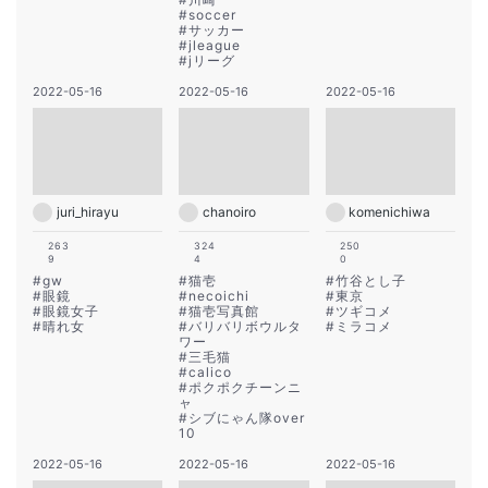
#
soccer
#
サッカー
#
jleague
#
jリーグ
2022-05-16
2022-05-16
2022-05-16
juri_hirayu
chanoiro
komenichiwa
263
324
250
9
4
0
#
gw
#
猫壱
#
竹谷とし子
#
眼鏡
#
necoichi
#
東京
#
眼鏡女子
#
猫壱写真館
#
ツギコメ
#
晴れ女
#
バリバリボウルタ
#
ミラコメ
ワー
#
三毛猫
#
calico
#
ポクポクチーンニ
ャ
#
シブにゃん隊over
10
2022-05-16
2022-05-16
2022-05-16