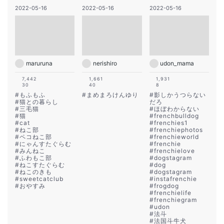
2022-05-16
2022-05-16
2022-05-16
maruruna
nerishiro
udon_mama
7,442
1,661
1,931
30
40
8
#
もふもふ
#
まめまろけんゆり
#
影しかうつらない
#
猫との暮らし
だろ
#
三毛猫
#
ほぼわからない
#
猫
#
frenchbulldog
#
cat
#
frenchies1
#
ねこ部
#
frenchiephotos
#
ペコねこ部
#
frenchieworld
#
にゃんすたぐらむ
#
frenchie
#
みんねこ
#
frenchielove
#
ふわもこ部
#
dogstagram
#
ねこすたぐらむ
#
dog
#
ねこのきも
#
dogstagram
#
sweetcatclub
#
instafrenchie
#
おやすみ
#
frogdog
#
frenchielife
#
frenchiegram
#
udon
#
法斗
#
法国斗牛犬