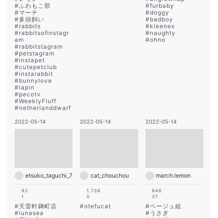
#
ふわもこ部
#
furbaby
#
マーチ
#
doggy
#
多頭飼い
#
badboy
#
rabbits
#
kleenex
#
rabbitsofinstagr
#
naughty
am
#
ohno
#
rabbitstagram
#
petstagram
#
instapet
#
cutepetclub
#
instarabbit
#
bunnylove
#
lapin
#
pecotv
#
WeeklyFluff
#
netherlanddwarf
2022-05-14
2022-05-14
2022-05-14
etsuko_taguchi_7
cat_chouchou
march.lemon
92
1,738
946
1
0
37
#
天雷軒麹町店
#
otefucat
#
ベージュ組
#
lunasea
#
うさぎ