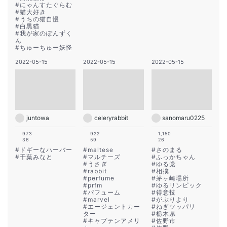
#
にゃんすたぐらむ
#
猫大好き
#
うちの猫自慢
#
白黒猫
#
我が家のぽんずく
ん
#
ちゅーちゅー妖怪
2022-05-15
2022-05-15
2022-05-15
juntowa
celeryrabbit
sanomaru0225
973
922
1,150
36
59
26
#
ドギーなハーバー
#
maltese
#
さのまる
#
千葉みなと
#
マルチーズ
#
ふっかちゃん
#
うさぎ
#
ゆる党
#
rabbit
#
相撲
#
perfume
#
茅ヶ崎場所
#
prfm
#
ゆるリンピック
#
パフューム
#
得意技
#
marvel
#
がぶりより
#
エージェントカー
#
ねぎツッパリ
ター
#
栃木県
#
キャプテンアメリ
#
佐野市