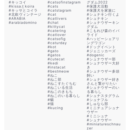
#
キッコイ
#
catsofinstagram
グダム2022
#
kissaとkoira
#
cats
#
保護犬活動
#
キッサとコイラ
#
catstagram
#
保護犬を家族に
#
北欧ヴィンテージ
#
cat
#
シュナキン行くよ
#
ARABIA
#
catlivers
#
シュナキン
#
arabiadomino
#
chat
#
シュナウザーキン
#
kittycat
グダム
#
catering
#
こもれび森のイバ
#
catlover
ライド
#
catsofig
#
ハッピーシェアリ
#
caturday
ングワゴン
#
kot
#
ドッグイベント
#
gato
#
ジェニッカーズ
#
gatos
#
dogenic
#
cutecat
#
シュナウザー部
#
kedi
#
シュナウザー大好
#
instacat
き
#
bestmeow
#
シュナウザー多頭
#
ねこ
飼い
#
ねこ部
#
シュナウザー好き
#
ねこすたぐちむ
さんと繋がりたい
#
ねこいる生活
#
シュナウザーのい
#
ねこのきもち
る暮らし
#
ねこのいる暮らし
#
シュナスタグラム
#
貓
#
シュナフル
#
猫
#
しゅなら部
#
kucing
#
ミニチュアシュナ
ウザー
#
ミニシュナ
#
シュナウザー
#
miniatureschnau
zer