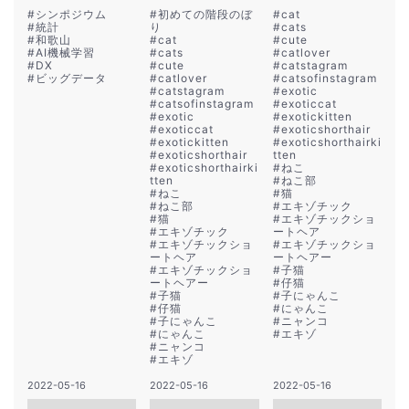
#
シンポジウム
#
初めての階段のぼ
#
cat
#
統計
り
#
cats
#
和歌山
#
cat
#
cute
#
AI機械学習
#
cats
#
catlover
#
DX
#
cute
#
catstagram
#
ビッグデータ
#
catlover
#
catsofinstagram
#
catstagram
#
exotic
#
catsofinstagram
#
exoticcat
#
exotic
#
exotickitten
#
exoticcat
#
exoticshorthair
#
exotickitten
#
exoticshorthairki
#
exoticshorthair
tten
#
exoticshorthairki
#
ねこ
tten
#
ねこ部
#
ねこ
#
猫
#
ねこ部
#
エキゾチック
#
猫
#
エキゾチックショ
#
エキゾチック
ートヘア
#
エキゾチックショ
#
エキゾチックショ
ートヘア
ートヘアー
#
エキゾチックショ
#
子猫
ートヘアー
#
仔猫
#
子猫
#
子にゃんこ
#
仔猫
#
にゃんこ
#
子にゃんこ
#
ニャンコ
#
にゃんこ
#
エキゾ
#
ニャンコ
#
エキゾ
2022-05-16
2022-05-16
2022-05-16