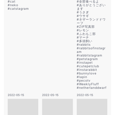
#
cat
#
全部食べるよ
#
neko
#
ありがとうござい
#
catstagram
ます
#
うさぎ
#
ウサギ
#
ネザーランドドワ
ーフ
#
ZIP写真部
#
レモン
#
ふわもこ部
#
マーチ
#
多頭飼い
#
rabbits
#
rabbitsofinstagr
am
#
rabbitstagram
#
petstagram
#
instapet
#
cutepetclub
#
instarabbit
#
bunnylove
#
lapin
#
pecotv
#
WeeklyFluff
#
netherlanddwarf
2022-05-15
2022-05-15
2022-05-15