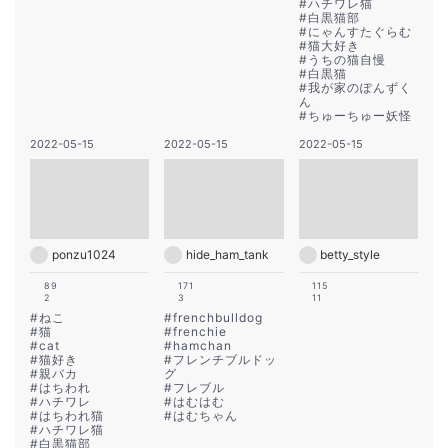
#
ハチワレ猫
#
白黒猫部
#
にゃんすたぐらむ
#
猫大好き
#
うちの猫自慢
#
白黒猫
#
我が家のぽんずく
ん
#
ちゅーちゅー妖怪
2022-05-15
2022-05-15
2022-05-15
ponzu1024
hide_ham_tank
betty_style
89
171
115
2
3
11
#
ねこ
#
frenchbulldog
#
猫
#
frenchie
#
cat
#
hamchan
#
猫好き
#
フレンチブルドッ
#
親バカ
グ
#
はちわれ
#
フレブル
#
ハチワレ
#
はむはむ
#
はちわれ猫
#
はむちゃん
#
ハチワレ猫
#
白黒猫部