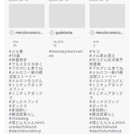
merulocomocodon
gudetama
merulocomocodon
514
10,974
410
20
12
2
#
メル婆
#
mondaymotivati
#
モコ
#
15歳
on
#
メル婆お迎え
#
骨盤骨折
#
モコどん狂犬病予
#
でもスタスタ歩く
防接種
#
ブログにも来てね
#
ブログにも来てね
#
メルロコ一家の横
#
メルロコ一家の横
須賀ストーリー
須賀ストーリー
#
メルロコモコどん
#
メルロコモコどん
#
ミニチュアダック
#
ミニチュアダック
スフンド
スフンド
#
ミニチュアダック
#
ミニチュアダック
ス
ス
#
ダックスフンド
#
ダックスフンド
#
ダックス
#
ダックス
#
多頭飼い
#
多頭飼い
#
横須賀暮らし
#
横須賀暮らし
#
instadog
#
instadog
#
僕どんちゃんminit
#
僕どんちゃんminit
uredachshund
uredachshund
#
dachshundlove
#
dachshundlove