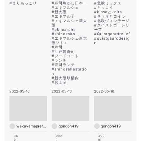
#
まりもっこり
#
寿司魚がし日本一
#
北欧ミックス
#
エキマルシェ
#
キッコイ
#
新大阪
#
kissaとkoira
#
エキマル子
#
キッサとコイラ
#
エキマルシェ新大
#
北欧ヴィンテージ
阪
#
クイストゴーレリ
#
ekimarche
ーフ
#
shinosaka
#
Quistgaardrelief
#
エキマルシェ新大
#
quistgaarddesig
阪ソトエ
n
#
寿司
#
江戸前寿司
#
フードコート
#
ランチ
#
寿司ランチ
#
shinosakastatio
n
#
新大阪駅構内
#
お土産
2022-05-16
2022-05-16
2022-05-16
wakayamapref_pr
gongon419
gongon419
36
202
300
0
1
0