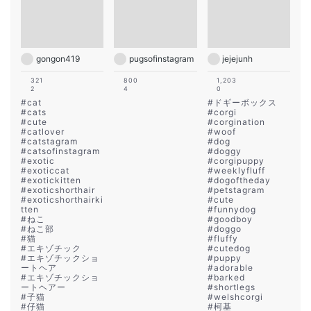
gongon419
pugsofinstagram
jejejunh
321
800
1,203
2
4
0
#
cat
#
ドギーボックス
#
cats
#
corgi
#
cute
#
corgination
#
catlover
#
woof
#
catstagram
#
dog
#
catsofinstagram
#
doggy
#
exotic
#
corgipuppy
#
exoticcat
#
weeklyfluff
#
exotickitten
#
dogoftheday
#
exoticshorthair
#
petstagram
#
exoticshorthairki
#
cute
tten
#
funnydog
#
ねこ
#
goodboy
#
ねこ部
#
doggo
#
猫
#
fluffy
#
エキゾチック
#
cutedog
#
エキゾチックショ
#
puppy
ートヘア
#
adorable
#
エキゾチックショ
#
barked
ートヘアー
#
shortlegs
#
子猫
#
welshcorgi
#
仔猫
#
柯基