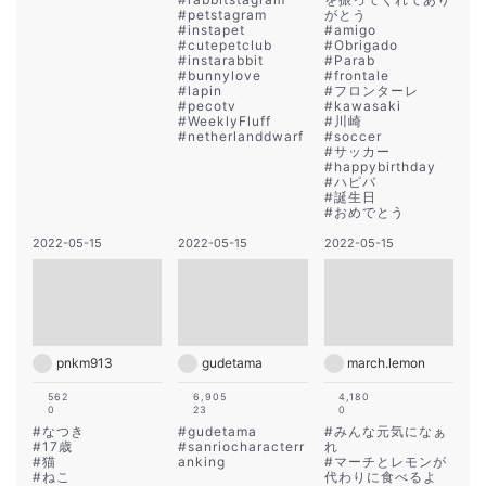
#
petstagram
がとう
#
instapet
#
amigo
#
cutepetclub
#
Obrigado
#
instarabbit
#
Parab
#
bunnylove
#
frontale
#
lapin
#
フロンターレ
#
pecotv
#
kawasaki
#
WeeklyFluff
#
川崎
#
netherlanddwarf
#
soccer
#
サッカー
#
happybirthday
#
ハピバ
#
誕生日
#
おめでとう
2022-05-15
2022-05-15
2022-05-15
pnkm913
gudetama
march.lemon
562
6,905
4,180
0
23
0
#
なつき
#
gudetama
#
みんな元気になぁ
#
17歳
#
sanriocharacterr
れ
#
猫
anking
#
マーチとレモンが
#
ねこ
代わりに食べるよ