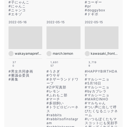
#
子にゃんこ
#
コーギー
#
にゃんこ
#
pr
#
ニャンコ
#
doggybox
#
エキゾ
#
ドギボ
2022-05-16
2022-05-15
2022-05-15
wakayamapref_pr
march.lemon
kawasaki_frontale
37
1,691
3,719
0
57
9
#
男女共同参画
#
うさぎ
#
HAPPYBIRTHDA
#
審議会委員
#
ウサギ
Y
#
募集
#
ネザーランドドワ
#
マルシーニョ
ーフ
#
5月16日
#
ZIP写真部
#
マルシーニョ
#
レモン
#
byカブレラ
#
ふわもこ部
#
マルシーニョ
#
マーチ
#
MARCINHO
#
多頭飼い
#
マルちゃん
#
トラピロビハーネ
#
つい声に出して呼
ス
びたくなるニックネ
#
rabbits
ーム
#
rabbitsofinstagr
#
いつもぼくたちマ
am
スコットにも笑顔手
#
rabbitstagram
を振ってくれてあり