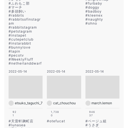
#
ふわもこ部
#
furbaby
#
マーチ
#
doggy
#
多頭飼い
#
badboy
#
rabbits
#
kleenex
#
rabbitsofinstagr
#
naughty
am
#
ohno
#
rabbitstagram
#
petstagram
#
instapet
#
cutepetclub
#
instarabbit
#
bunnylove
#
lapin
#
pecotv
#
WeeklyFluff
#
netherlanddwarf
2022-05-14
2022-05-14
2022-05-14
etsuko_taguchi_7
cat_chouchou
march.lemon
92
1,738
946
1
0
37
#
天雷軒麹町店
#
otefucat
#
ベージュ組
#
lunasea
#
うさぎ