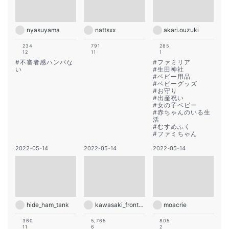
nyasuyama
nattsxx
akari.ouzuki
234
791
285
12
11
1
#
不審者感ハンパな
#
ファミリア
い
#
生田神社
#
ベビー用品
#
ベビーグッズ
#
お守り
#
出産祝い
#
女の子ベビー
#
赤ちゃんのいる生
活
#
むすめふく
#
ファミちゃん
2022-05-14
2022-05-14
2022-05-14
hide_ham_tank
kawasaki_frontale
moacrie
360
5,765
805
11
6
2