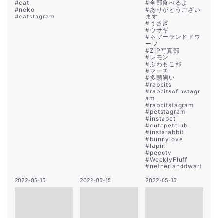
#
cat
#
全部食べるよ
#
neko
#
ありがとうござい
#
catstagram
ます
#
うさぎ
#
ウサギ
#
ネザーランドドワ
ーフ
#
ZIP写真部
#
レモン
#
ふわもこ部
#
マーチ
#
多頭飼い
#
rabbits
#
rabbitsofinstagr
am
#
rabbitstagram
#
petstagram
#
instapet
#
cutepetclub
#
instarabbit
#
bunnylove
#
lapin
#
pecotv
#
WeeklyFluff
#
netherlanddwarf
2022-05-15
2022-05-15
2022-05-15