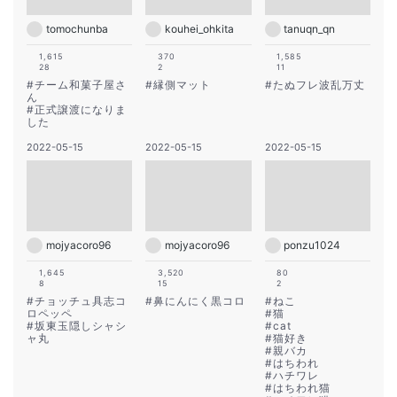
tomochunba
kouhei_ohkita
tanuqn_qn
1,615
370
1,585
28
2
11
#
チーム和菓子屋さ
#
縁側マット
#
たぬフレ波乱万丈
ん
#
正式譲渡になりま
した
2022-05-15
2022-05-15
2022-05-15
mojyacoro96
mojyacoro96
ponzu1024
1,645
3,520
80
8
15
2
#
チョッチュ具志コ
#
鼻にんにく黒コロ
#
ねこ
ロペッペ
#
猫
#
坂東玉隠しシャシ
#
cat
ャ丸
#
猫好き
#
親バカ
#
はちわれ
#
ハチワレ
#
はちわれ猫