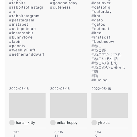
#
rabbits
#
goodhairday
#
catlover
#
rabbitsofinstagr
#
cuteness
#
catsofig
am
#
caturday
#
rabbitstagram
#
kot
#
petstagram
#
gato
#
instapet
#
gatos
#
cutepetclub
#
cutecat
#
instarabbit
#
kedi
#
bunnylove
#
instacat
#
lapin
#
bestmeow
#
pecotv
#
ねこ
#
WeeklyFluff
#
ねこ部
#
netherlanddwarf
#
ねこすたぐちむ
#
ねこいる生活
#
ねこのきもち
#
ねこのいる暮らし
#
貓
#
猫
#
kucing
2022-05-16
2022-05-16
2022-05-16
hana__kitty
erika_hoppy
ytrpics
232
3,515
194
4
81
0