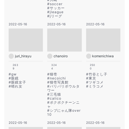
#
soccer
#
サッカー
#
jleague
#
jリーグ
2022-05-16
2022-05-16
2022-05-16
juri_hirayu
chanoiro
komenichiwa
263
324
250
9
4
0
#
gw
#
猫壱
#
竹谷とし子
#
眼鏡
#
necoichi
#
東京
#
眼鏡女子
#
猫壱写真館
#
ツギコメ
#
晴れ女
#
バリバリボウルタ
#
ミラコメ
ワー
#
三毛猫
#
calico
#
ポクポクチーンニ
ャ
#
シブにゃん隊over
10
2022-05-16
2022-05-16
2022-05-16