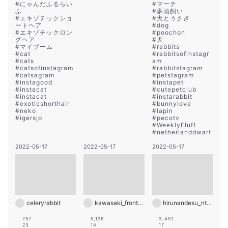
#
にゃんだふるらい
#
マーチ
ふ
#
多頭飼い
#
エキゾチックショ
#
犬とうさぎ
ートヘア
#
dog
#
エキゾチックロン
#
poochon
グヘア
#
犬
#
マイブーム
#
rabbits
#
cat
#
rabbitsofinstagr
#
cats
am
#
catsofinstagram
#
rabbitstagram
#
catsagram
#
petstagram
#
instagood
#
instapet
#
instacat
#
cutepetclub
#
instacat
#
instarabbit
#
exoticshorthair
#
bunnylove
#
neko
#
lapin
#
igersjp
#
pecotv
#
WeeklyFluff
#
netherlanddwarf
2022-05-17
2022-05-17
2022-05-17
celeryrabbit
kawasaki_frontale
hirunandesu_ntv_official
757
5,126
3,451
23
14
17