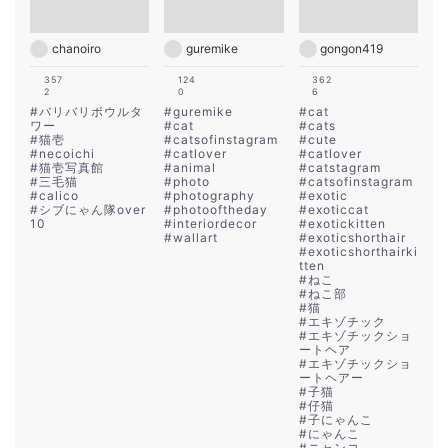
chanoiro
guremike
gongon419
357
124
362
2
0
6
#
バリバリボウルタ
#
guremike
#
cat
ワー
#
cat
#
cats
#
猫壱
#
catsofinstagram
#
cute
#
necoichi
#
catlover
#
catlover
#
猫壱写真館
#
animal
#
catstagram
#
三毛猫
#
photo
#
catsofinstagram
#
calico
#
photography
#
exotic
#
シブにゃん隊over
#
photooftheday
#
exoticcat
10
#
interiordecor
#
exotickitten
#
wallart
#
exoticshorthair
#
exoticshorthairki
tten
#
ねこ
#
ねこ部
#
猫
#
エキゾチック
#
エキゾチックショ
ートヘア
#
エキゾチックショ
ートヘアー
#
子猫
#
仔猫
#
子にゃんこ
#
にゃんこ
#
ニャンコ