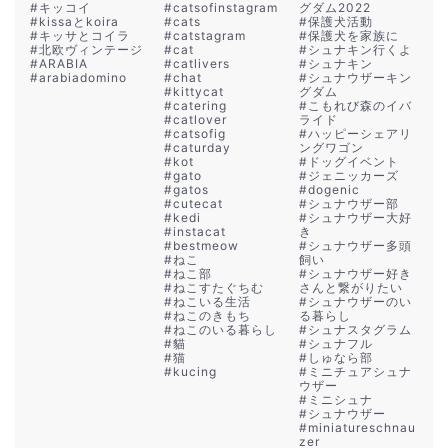
#
キッコイ
#
catsofinstagram
グダム2022
#
kissaとkoira
#
cats
#
保護犬活動
#
キッサとコイラ
#
catstagram
#
保護犬を家族に
#
北欧ヴィンテージ
#
cat
#
シュナキン行くよ
#
ARABIA
#
catlivers
#
シュナキン
#
arabiadomino
#
chat
#
シュナウザーキン
#
kittycat
グダム
#
catering
#
こもれび森のイバ
#
catlover
ライド
#
catsofig
#
ハッピーシェアリ
#
caturday
ングワゴン
#
kot
#
ドッグイベント
#
gato
#
ジェニッカーズ
#
gatos
#
dogenic
#
cutecat
#
シュナウザー部
#
kedi
#
シュナウザー大好
#
instacat
き
#
bestmeow
#
シュナウザー多頭
#
ねこ
飼い
#
ねこ部
#
シュナウザー好き
#
ねこすたぐちむ
さんと繋がりたい
#
ねこいる生活
#
シュナウザーのい
#
ねこのきもち
る暮らし
#
ねこのいる暮らし
#
シュナスタグラム
#
貓
#
シュナフル
#
猫
#
しゅなら部
#
kucing
#
ミニチュアシュナ
ウザー
#
ミニシュナ
#
シュナウザー
#
miniatureschnau
zer