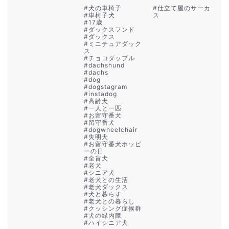
#
犬の車椅子
#
仕立て屋のサーカ
#
車椅子犬
ス
#
17歳
#
ダックスフンド
#
ダックス
#
ミニチュアダック
ス
#
チョコダップル
#
dachshund
#
dachs
#
dog
#
dogstagram
#
instadog
#
高齢犬
#
一人と一匹
#
お留守番犬
#
留守番犬
#
dogwheelchair
#
失明犬
#
お留守番犬ホッピ
ーの日
#
全盲犬
#
老犬
#
シニア犬
#
老犬との生活
#
老犬ダックス
#
犬と暮らす
#
老犬との暮らし
#
クッシング症候群
#
犬の緑内障
#
ハイシニア犬