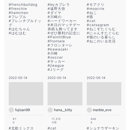
#
frenchbulldog
#
byカブレラ
#
モアクリ
#
frenchie
#
遠野大弥
#
moacrie
#
hamchan
#
ダイヤ
#
ねこ
#
フレブル
#
川崎の
#
猫
#
フレンチブルドッ
#
ハードワーカー
#
cat
グ
#
本日のマッチデー
#
catsagram
#
はむちゃん
表紙も飾ってます
#
ねこすたぐらむ
#
はむはむ
#
ぜひ勝利の記念に
#
にゃんすたぐらむ
#
PaintitBlue
#
猫のいる暮らし
#
frontale
#
ねこのいる生活
#
フロンターレ
#
kawasaki
#
川崎
#
soccer
#
サッカー
#
jleague
#
Jリーグ
2022-05-14
2022-05-14
2022-05-14
fujisan99
hana__kitty
marble_eve
97
17,215
546
0
128
4
#
北欧ミックス
#
cat
#
シュナウザーキン