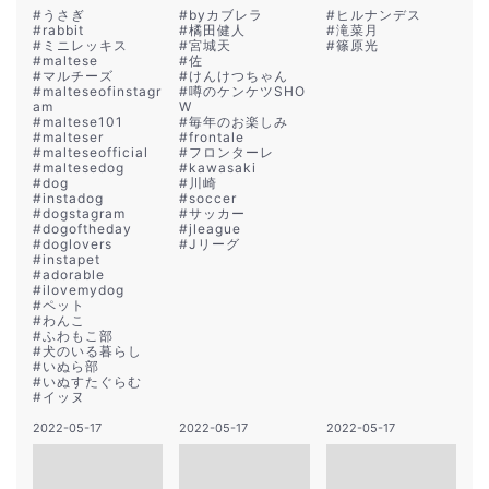
#
うさぎ
#
byカブレラ
#
ヒルナンデス
#
rabbit
#
橘田健人
#
滝菜月
#
ミニレッキス
#
宮城天
#
篠原光
#
maltese
#
佐
#
マルチーズ
#
けんけつちゃん
#
malteseofinstagr
#
噂のケンケツSHO
am
W
#
maltese101
#
毎年のお楽しみ
#
malteser
#
frontale
#
malteseofficial
#
フロンターレ
#
maltesedog
#
kawasaki
#
dog
#
川崎
#
instadog
#
soccer
#
dogstagram
#
サッカー
#
dogoftheday
#
jleague
#
doglovers
#
Jリーグ
#
instapet
#
adorable
#
ilovemydog
#
ペット
#
わんこ
#
ふわもこ部
#
犬のいる暮らし
#
いぬら部
#
いぬすたぐらむ
#
イッヌ
2022-05-17
2022-05-17
2022-05-17