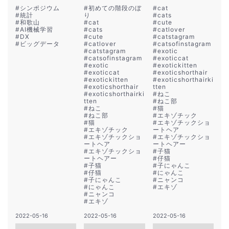
#
シンポジウム
#
初めての階段のぼ
#
cat
#
統計
り
#
cats
#
和歌山
#
cat
#
cute
#
AI機械学習
#
cats
#
catlover
#
DX
#
cute
#
catstagram
#
ビッグデータ
#
catlover
#
catsofinstagram
#
catstagram
#
exotic
#
catsofinstagram
#
exoticcat
#
exotic
#
exotickitten
#
exoticcat
#
exoticshorthair
#
exotickitten
#
exoticshorthairki
#
exoticshorthair
tten
#
exoticshorthairki
#
ねこ
tten
#
ねこ部
#
ねこ
#
猫
#
ねこ部
#
エキゾチック
#
猫
#
エキゾチックショ
#
エキゾチック
ートヘア
#
エキゾチックショ
#
エキゾチックショ
ートヘア
ートヘアー
#
エキゾチックショ
#
子猫
ートヘアー
#
仔猫
#
子猫
#
子にゃんこ
#
仔猫
#
にゃんこ
#
子にゃんこ
#
ニャンコ
#
にゃんこ
#
エキゾ
#
ニャンコ
#
エキゾ
2022-05-16
2022-05-16
2022-05-16