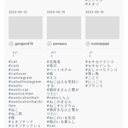
#
エキゾ
2022-05-15
2022-05-15
2022-05-15
gongon419
psmaaru
kotoripipipi
421
301
47
1
0
2
#
cat
#
北海道
#
セキセイインコ
#
cats
#
旭川
#
セキセインコ
#
cute
#
ペットホテル
#
おしゃべりインコ
#
catlover
#
猫
#
青い鳥
#
catstagram
#
ネコ
#
ことり
#
catsofinstagram
#
ねこは人を笑顔に
#
にっこり
#
exotic
する
#
ブランコ
#
exoticcat
#
猫好きさんと繋が
#
exotickitten
りたい
#
exoticshorthair
#
nekoくらぶ
#
exoticshorthairki
#
ねこのきもち
tten
#
ねこすたグラム
#
ねこ
#
猫好きな人と繋か
#
ねこ部
りたい
#
猫
#
ねこのいる生活
#
エキゾチック
#
猫のいる暮らし
#
エキゾチックショ
#
cat