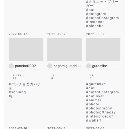
#
ミヌエットブリー
ダー
#
cat
#
catsgram
#
catsofinstagram
#
instacat
#
picneko
2022-05-17
2022-05-17
2022-05-17
pancho0002
nagomigurashi.wakayama
guremike
6,785
13
73
23
0
0
#
パンチョとガバチ
#
guremike
ョ
#
cat
#
schiang
#
catsofinstagram
#
j
#
catlover
#
animal
#
photo
#
photography
#
photooftheday
#
interiordecor
#
wallart
2022-05-16
2022-05-16
2022-05-16