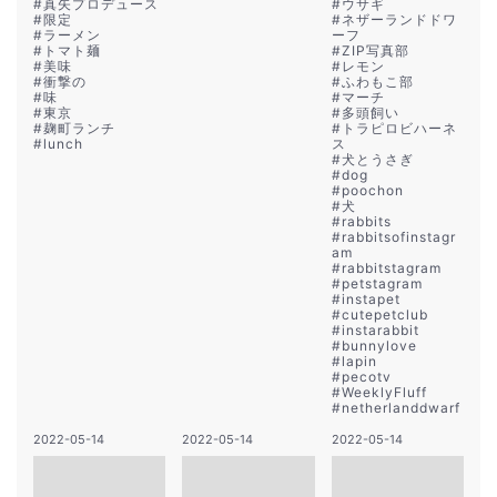
#
真矢プロデュース
#
ウサギ
#
限定
#
ネザーランドドワ
#
ラーメン
ーフ
#
トマト麺
#
ZIP写真部
#
美味
#
レモン
#
衝撃の
#
ふわもこ部
#
味
#
マーチ
#
東京
#
多頭飼い
#
麹町ランチ
#
トラピロビハーネ
#
lunch
ス
#
犬とうさぎ
#
dog
#
poochon
#
犬
#
rabbits
#
rabbitsofinstagr
am
#
rabbitstagram
#
petstagram
#
instapet
#
cutepetclub
#
instarabbit
#
bunnylove
#
lapin
#
pecotv
#
WeeklyFluff
#
netherlanddwarf
2022-05-14
2022-05-14
2022-05-14