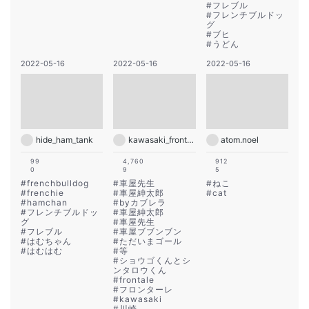
#
フレブル
#
フレンチブルドッ
グ
#
ブヒ
#
うどん
2022-05-16
2022-05-16
2022-05-16
hide_ham_tank
kawasaki_frontale
atom.noel
99
4,760
912
0
9
5
#
frenchbulldog
#
車屋先生
#
ねこ
#
frenchie
#
車屋紳太郎
#
cat
#
hamchan
#
byカブレラ
#
フレンチブルドッ
#
車屋紳太郎
グ
#
車屋先生
#
フレブル
#
車屋ブブンブン
#
はむちゃん
#
ただいまゴール
#
はむはむ
#
等
#
ショウゴくんとシ
ンタロウくん
#
frontale
#
フロンターレ
#
kawasaki
#
川崎