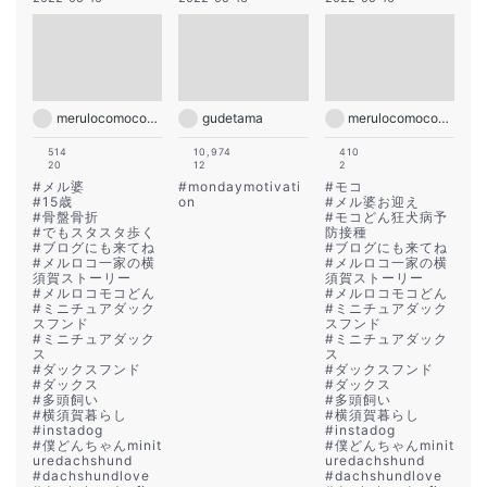
merulocomocodon
gudetama
merulocomocodon
514
10,974
410
20
12
2
#
メル婆
#
mondaymotivati
#
モコ
#
15歳
on
#
メル婆お迎え
#
骨盤骨折
#
モコどん狂犬病予
#
でもスタスタ歩く
防接種
#
ブログにも来てね
#
ブログにも来てね
#
メルロコ一家の横
#
メルロコ一家の横
須賀ストーリー
須賀ストーリー
#
メルロコモコどん
#
メルロコモコどん
#
ミニチュアダック
#
ミニチュアダック
スフンド
スフンド
#
ミニチュアダック
#
ミニチュアダック
ス
ス
#
ダックスフンド
#
ダックスフンド
#
ダックス
#
ダックス
#
多頭飼い
#
多頭飼い
#
横須賀暮らし
#
横須賀暮らし
#
instadog
#
instadog
#
僕どんちゃんminit
#
僕どんちゃんminit
uredachshund
uredachshund
#
dachshundlove
#
dachshundlove