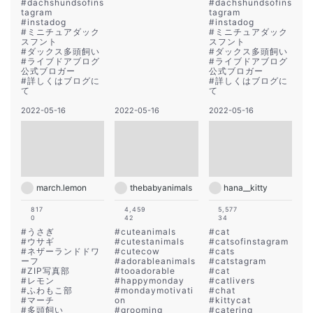
#
dachshundsofins
#
dachshundsofins
tagram
tagram
#
instadog
#
instadog
#
ミニチュアダック
#
ミニチュアダック
スフント
スフント
#
ダックス多頭飼い
#
ダックス多頭飼い
#
ライブドアブログ
#
ライブドアブログ
公式ブロガー
公式ブロガー
#
詳しくはブログに
#
詳しくはブログに
て
て
2022-05-16
2022-05-16
2022-05-16
march.lemon
thebabyanimals
hana__kitty
817
4,459
5,577
0
42
34
#
うさぎ
#
cuteanimals
#
cat
#
ウサギ
#
cutestanimals
#
catsofinstagram
#
ネザーランドドワ
#
cutecow
#
cats
ーフ
#
adorableanimals
#
catstagram
#
ZIP写真部
#
tooadorable
#
cat
#
レモン
#
happymonday
#
catlivers
#
ふわもこ部
#
mondaymotivati
#
chat
#
マーチ
on
#
kittycat
#
多頭飼い
#
grooming
#
catering