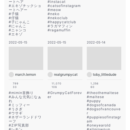
ートヘア
#
instacat
#
エキゾチックショ
#
catsofinstagram
ートヘアー
#
meow
#
子猫
#
neko
#
仔猫
#
nekoclub
#
子にゃんこ
#
happycatclub
#
にゃんこ
#
ラガマフィン
#
ニャンコ
#
ragamuffin
#
エキゾ
2022-05-15
2022-05-15
2022-05-14
march.lemon
realgrumpycat
toby_littledude
799
11,070
1,256
33
106
60
#
mimin首飾り
#
GrumpyCatForev
#
theothemaltese
#
みんな元気になぁ
er
#
maltese
れ
#
puppy
#
ミッフィー
#
dogsofcanada
#
うさぎ
#
dogsofvancouve
#
ウサギ
r
#
ネザーランドドワ
#
puppiesofinstagr
ーフ
am
#
ZIP写真部
#
oneyearold
#
レモン
#
allgrownup