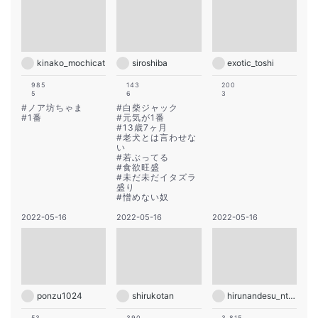
kinako_mochicat
siroshiba
exotic_toshi
985
143
200
5
6
3
#
ノア坊ちゃま
#
白柴ジャック
#
1番
#
元気が1番
#
13歳7ヶ月
#
老犬とは言わせな
い
#
若ぶってる
#
食欲旺盛
#
未だ未だイタズラ
盛り
#
憎めない奴
2022-05-16
2022-05-16
2022-05-16
ponzu1024
shirukotan
hirunandesu_ntv_official
53
390
3,815