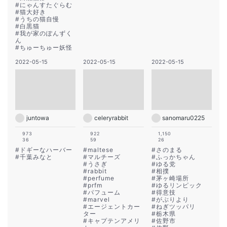
#
にゃんすたぐらむ
#
猫大好き
#
うちの猫自慢
#
白黒猫
#
我が家のぽんずく
ん
#
ちゅーちゅー妖怪
2022-05-15
2022-05-15
2022-05-15
juntowa
celeryrabbit
sanomaru0225
973
922
1,150
36
59
26
#
ドギーなハーバー
#
maltese
#
さのまる
#
千葉みなと
#
マルチーズ
#
ふっかちゃん
#
うさぎ
#
ゆる党
#
rabbit
#
相撲
#
perfume
#
茅ヶ崎場所
#
prfm
#
ゆるリンピック
#
パフューム
#
得意技
#
marvel
#
がぶりより
#
エージェントカー
#
ねぎツッパリ
ター
#
栃木県
#
キャプテンアメリ
#
佐野市