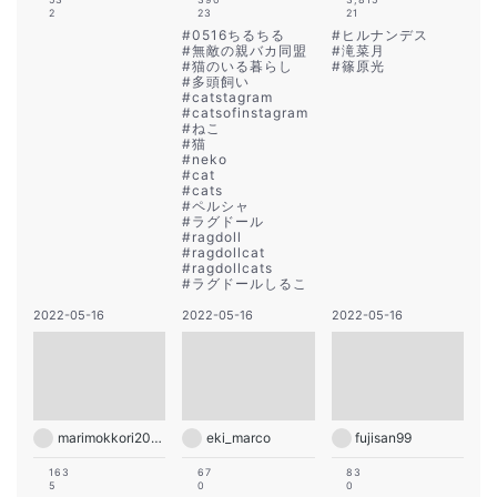
2
23
21
#
0516ちるちる
#
ヒルナンデス
#
無敵の親バカ同盟
#
滝菜月
#
猫のいる暮らし
#
篠原光
#
多頭飼い
#
catstagram
#
catsofinstagram
#
ねこ
#
猫
#
neko
#
cat
#
cats
#
ペルシャ
#
ラグドール
#
ragdoll
#
ragdollcat
#
ragdollcats
#
ラグドールしるこ
2022-05-16
2022-05-16
2022-05-16
marimokkori2005
eki_marco
fujisan99
163
67
83
5
0
0