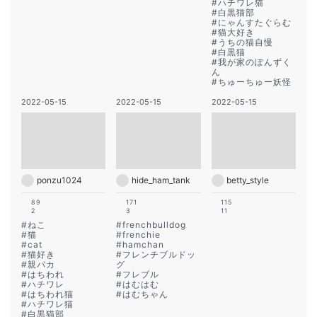
#
ハチワレ猫
#
白黒猫部
#
にゃんすたぐらむ
#
猫大好き
#
うちの猫自慢
#
白黒猫
#
我が家のぽんずく
ん
#
ちゅーちゅー妖怪
2022-05-15
2022-05-15
2022-05-15
ponzu1024
hide_ham_tank
betty_style
89
171
115
2
3
11
#
ねこ
#
frenchbulldog
#
猫
#
frenchie
#
cat
#
hamchan
#
猫好き
#
フレンチブルドッ
#
親バカ
グ
#
はちわれ
#
フレブル
#
ハチワレ
#
はむはむ
#
はちわれ猫
#
はむちゃん
#
ハチワレ猫
#
白黒猫部