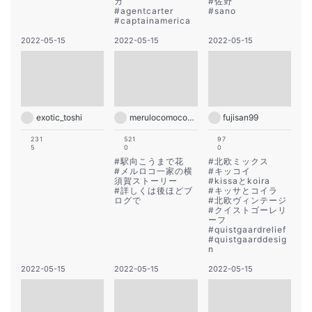
カ
#
佐野
#
agentcarter
#
sano
#
captainamerica
2022-05-15
2022-05-15
2022-05-15
exotic_toshi
merulocomocodon
fujisan99
231
521
97
5
0
0
#
駅向こうまで花
#
北欧ミックス
#
メルロコ一家の横
#
キッコイ
須賀ストーリー
#
kissaとkoira
#
詳しくは後ほどブ
#
キッサとコイラ
ログで
#
北欧ヴィンテージ
#
クイストゴーレリ
ーフ
#
quistgaardrelief
#
quistgaarddesig
n
2022-05-15
2022-05-15
2022-05-15