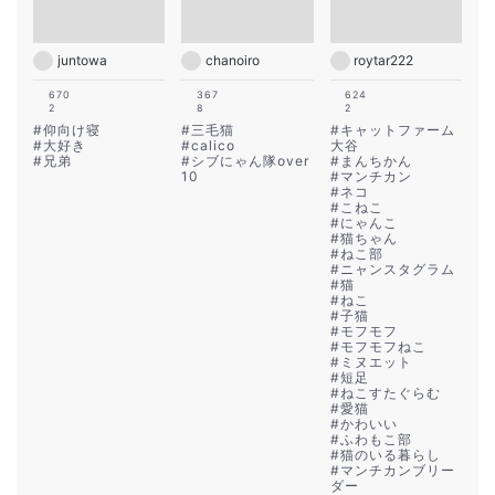
juntowa
chanoiro
roytar222
670
367
624
2
8
2
#
仰向け寝
#
三毛猫
#
キャットファーム
#
大好き
#
calico
大谷
#
兄弟
#
シブにゃん隊over
#
まんちかん
10
#
マンチカン
#
ネコ
#
こねこ
#
にゃんこ
#
猫ちゃん
#
ねこ部
#
ニャンスタグラム
#
猫
#
ねこ
#
子猫
#
モフモフ
#
モフモフねこ
#
ミヌエット
#
短足
#
ねこすたぐらむ
#
愛猫
#
かわいい
#
ふわもこ部
#
猫のいる暮らし
#
マンチカンブリー
ダー