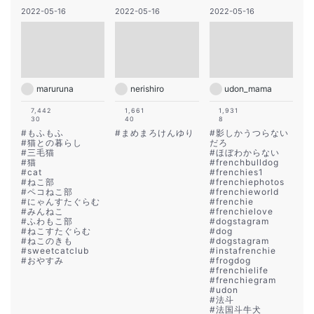
2022-05-16
2022-05-16
2022-05-16
maruruna
nerishiro
udon_mama
7,442
1,661
1,931
30
40
8
#
もふもふ
#
まめまろけんゆり
#
影しかうつらない
#
猫との暮らし
だろ
#
三毛猫
#
ほぼわからない
#
猫
#
frenchbulldog
#
cat
#
frenchies1
#
ねこ部
#
frenchiephotos
#
ペコねこ部
#
frenchieworld
#
にゃんすたぐらむ
#
frenchie
#
みんねこ
#
frenchielove
#
ふわもこ部
#
dogstagram
#
ねこすたぐらむ
#
dog
#
ねこのきも
#
dogstagram
#
sweetcatclub
#
instafrenchie
#
おやすみ
#
frogdog
#
frenchielife
#
frenchiegram
#
udon
#
法斗
#
法国斗牛犬