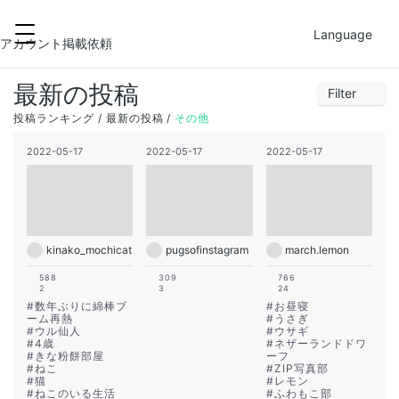
2022-05-18
FILTER
Language
29
30
31
1
2
3
4
アカウント掲載依頼
5
6
7
8
9
10
11
最新の投稿
Filter
12
13
14
15
16
17
18
1
2
3
4
5
6
7
投稿ランキング
最新の投稿
その他
19
20
21
22
23
24
25
8
9
10
11
12
13
14
2022-05-17
2022-05-17
2022-05-17
26
27
28
29
30
1
2
15
16
17
18
19
20
21
22
23
24
25
26
27
28
29
30
31
1
2
3
4
kinako_mochicat
pugsofinstagram
march.lemon
588
309
766
2
3
24
#
数年ぶりに綿棒ブ
#
お昼寝
ーム再熱
#
うさぎ
#
ウル仙人
#
ウサギ
#
4歳
#
ネザーランドドワ
#
きな粉餅部屋
ーフ
#
ねこ
#
ZIP写真部
#
猫
#
レモン
#
ねこのいる生活
#
ふわもこ部