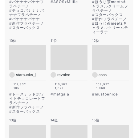
#
バナナナバナナフ
#
ASOSxMillie
#
ほうじ茶meetsキ
ラペチーノ
ャラメルクリームフ
#
チョコバナナナバ
ラペチーノ
ナナフラペチーノ
#
スターバックス
#
バナナナバナナ
#
新作フラペチーノ
#
新作フラペチーノ
#
ほうじ茶meetsキ
#
スターバックス
ャラメルクリームテ
ィーラテ
10位
11位
12位
starbucks_j
revolve
asos
112,832
110,582
108,927
105
1,627
1,060
#
トーステッドホワ
#
metgala
#
mustbenice
イトチョコレートフ
ラペチーノ
#
新作フラペチーノ
#
スターバックス
13位
14位
15位