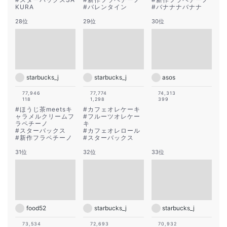
KURA
#
バレンタイン
#
バナナナバナナ
28位
29位
30位
starbucks_j
starbucks_j
asos
77,946
77,774
74,313
118
1,298
399
#
ほうじ茶meetsキ
#
カフェオレケーキ
ャラメルクリームフ
#
フルーツオレケー
ラペチーノ
キ
#
スターバックス
#
カフェオレロール
#
新作フラペチーノ
#
スターバックス
31位
32位
33位
food52
starbucks_j
starbucks_j
73,534
72,693
70,932