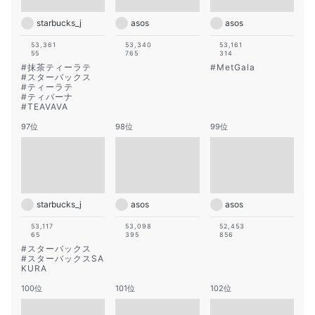
starbucks_j
asos
asos
53,361
53,340
53,161
55
765
314
#
抹茶ティーラテ
#
MetGala
#
スターバックス
#
ティーラテ
#
ティバーナ
#
TEAVAVA
97位
98位
99位
starbucks_j
asos
asos
53,117
53,098
52,453
65
395
856
#
スターバックス
#
スターバックスSA
KURA
100位
101位
102位