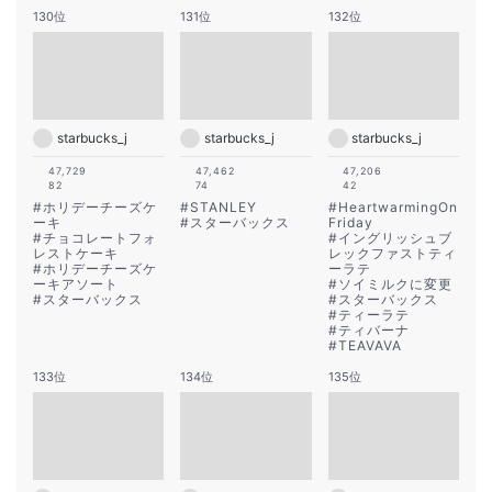
130位
131位
132位
starbucks_j
starbucks_j
starbucks_j
47,729
47,462
47,206
82
74
42
#
ホリデーチーズケ
#
STANLEY
#
HeartwarmingOn
ーキ
#
スターバックス
Friday
#
チョコレートフォ
#
イングリッシュブ
レストケーキ
レックファストティ
#
ホリデーチーズケ
ーラテ
ーキアソート
#
ソイミルクに変更
#
スターバックス
#
スターバックス
#
ティーラテ
#
ティバーナ
#
TEAVAVA
133位
134位
135位