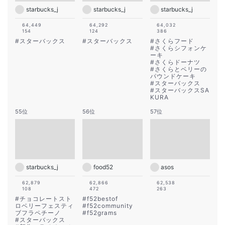
starbucks_j
starbucks_j
starbucks_j
64,449
64,292
64,032
154
124
386
#
スターバックス
#
スターバックス
#
さくらフード
#
さくらシフォンケ
ーキ
#
さくらドーナツ
#
さくらとベリーの
パウンドケーキ
#
スターバックス
#
スターバックスSA
KURA
55位
56位
57位
starbucks_j
food52
asos
62,879
62,866
62,538
108
472
263
#
チョコレートスト
#
f52bestof
ロベリーフェスティ
#
f52community
ブフラペチーノ
#
f52grams
#
スターバックス