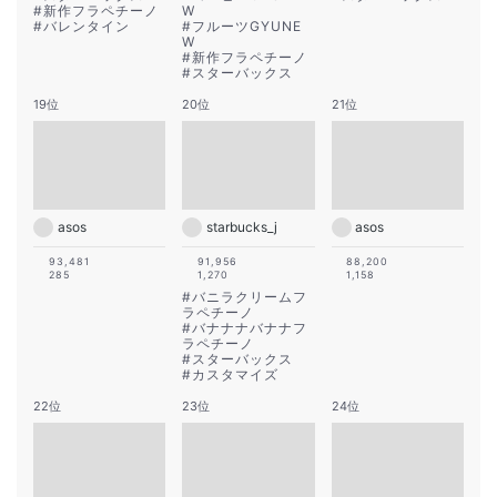
#
新作フラペチーノ
W
#
バレンタイン
#
フルーツGYUNE
W
#
新作フラペチーノ
#
スターバックス
19位
20位
21位
asos
starbucks_j
asos
93,481
91,956
88,200
285
1,270
1,158
#
バニラクリームフ
ラペチーノ
#
バナナナバナナフ
ラペチーノ
#
スターバックス
#
カスタマイズ
22位
23位
24位