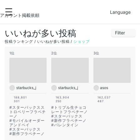
2022-05-18
FILTER
Language
31
1
2
3
4
5
6
アカウント掲載依頼
7
8
9
10
11
12
13
いいねが多い投稿
Filter
14
15
16
17
18
19
20
1
2
3
4
5
6
7
投稿ランキング
いいねが多い投稿
ショップ
21
22
23
24
25
26
27
8
9
10
11
12
13
14
1位
2位
3位
28
29
30
1
2
3
4
15
16
17
18
19
20
21
22
23
24
25
26
27
28
29
30
31
1
2
3
4
starbucks_j
starbucks_j
asos
188,801
163,904
162,037
301
250
487
#
スターバックスス
#
トリプル生チョコ
トロベリーフラペチ
レートフラペチーノ
ーノ
#
スターバックス
#
モバイルオーダー
#
新作フラペチーノ
アンドペイ
#
バレンタイン
#
スターバックス
#
新作フラペチーノ