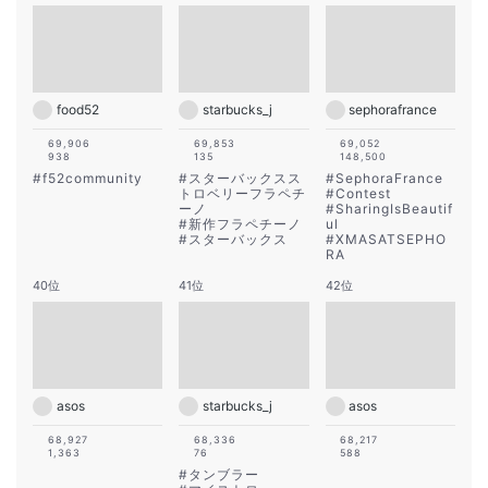
food52
starbucks_j
sephorafrance
69,906
69,853
69,052
938
135
148,500
#
f52community
#
スターバックスス
#
SephoraFrance
トロベリーフラペチ
#
Contest
ーノ
#
SharingIsBeautif
#
新作フラペチーノ
ul
#
スターバックス
#
XMASATSEPHO
RA
40位
41位
42位
asos
starbucks_j
asos
68,927
68,336
68,217
1,363
76
588
#
タンブラー