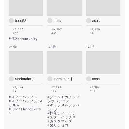
food52
asos
asos
48,338
48,207
47,928
297
451
84
#
f52community
127位
128位
129位
starbucks_j
starbucks_j
asos
47,839
47,787
47,754
87
147
658
#
スターバックス
#
ダークモカチップ
#
スターバックスSA
フラペチーノ
KURA
#
キャラメルフラペ
#
BeenThereSerie
チーノ
s
#
抹茶ティーラテ
#
スターバックス
#
カスタマイズ
#
盛りチョコ