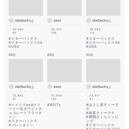
starbucks_j
asos
starbucks_j
54,660
54,243
54,085
60
756
114
#
スターバックス
#
スターバックス
#
スターバックスSA
#
スターバックスSA
KURA
KURA
88位
89位
90位
starbucks_j
asos
starbucks_j
53,962
53,944
53,917
41
143
61
#
ベイクドandクリ
#
BRITs
#
ほうじ茶ティーラ
ーミー生ホワイトチ
テ
ョコレートフラぺチ
#
抹茶ティーラテ
ーノ
#
満開さくらトッピ
#
スターバックス
ング
#
バレンタイン
#
スターバックス
#
スターバックスSA