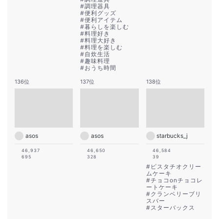
#
調理器具
#
便利グッズ
#
便利アイテム
#
暮らしを楽しむ
#
料理好き
#
料理大好き
#
料理を楽しむ
#
自炊生活
#
趣味料理
#
おうち時間
136位
137位
138位
asos
asos
starbucks_j
46,937
46,650
46,584
695
328
39
#
ピスタチオクリー
ムケーキ
#
チョコonチョコレ
ートケーキ
#
クランベリーブリ
スバー
#
スターバックス