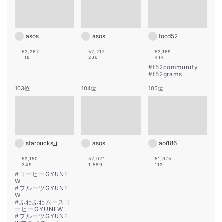
asos
asos
food52
52,267
52,217
52,169
118
236
414
#
f52community
#
f52grams
103位
104位
105位
starbucks_j
asos
aoi186
52,150
52,071
51,975
349
1,589
112
#
コーヒーGYUNE
W
#
フルーツGYUNE
W
#
ふわふわムースコ
ーヒーGYUNEW
#
フルーツGYUNE