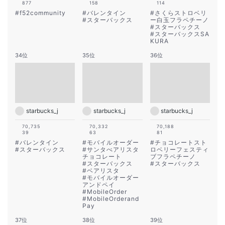
877
158
114
#
f52community
#
バレンタイン
#
さくらストロベリ
#
スターバックス
ー白玉フラペチーノ
#
スターバックス
#
スターバックスSA
KURA
34位
35位
36位
starbucks_j
starbucks_j
starbucks_j
70,735
70,332
70,188
39
63
81
#
バレンタイン
#
モバイルオーダー
#
チョコレートスト
#
スターバックス
#
サンタべアリスタ
ロベリーフェスティ
チョコレート
ブフラペチーノ
#
スターバックス
#
スターバックス
#
ベアリスタ
#
モバイルオーダー
アンドペイ
#
MobileOrder
#
MobileOrderand
Pay
37位
38位
39位