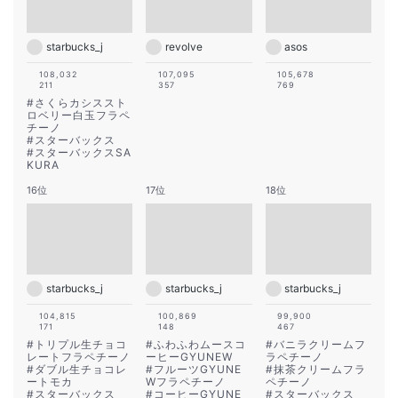
starbucks_j
revolve
asos
108,032
107,095
105,678
211
357
769
#
さくらカシススト
ロベリー白玉フラペ
チーノ
#
スターバックス
#
スターバックスSA
KURA
16位
17位
18位
starbucks_j
starbucks_j
starbucks_j
104,815
100,869
99,900
171
148
467
#
トリプル生チョコ
#
ふわふわムースコ
#
バニラクリームフ
レートフラペチーノ
ーヒーGYUNEW
ラペチーノ
#
ダブル生チョコレ
#
フルーツGYUNE
#
抹茶クリームフラ
ートモカ
Wフラペチーノ
ペチーノ
#
スターバックス
#
コーヒーGYUNE
#
スターバックス