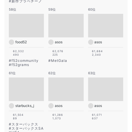
#
新作フラペチーノ
58位
59位
60位
food52
asos
asos
62,332
62,076
61,684
490
225
2,340
#
f52community
#
MetGala
#
f52grams
61位
62位
63位
starbucks_j
asos
asos
61,504
61,286
61,071
89
1,073
637
#
スターバックス
#
スターバックスSA