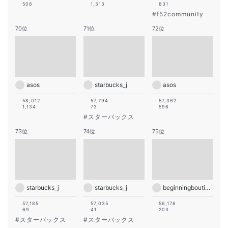
508
1,313
831
#
f52community
70位
71位
72位
asos
starbucks_j
asos
58,012
57,794
57,362
1,134
73
596
#
スターバックス
73位
74位
75位
starbucks_j
starbucks_j
beginningboutique
57,185
57,035
56,176
69
41
203
#
スターバックス
#
スターバックス