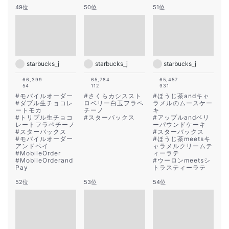
49位
50位
51位
starbucks_j
starbucks_j
starbucks_j
66,399
65,784
65,457
54
112
931
#
モバイルオーダー
#
さくらカシススト
#
ほうじ茶andキャ
#
ダブル生チョコレ
ロベリー白玉フラペ
ラメルのムースケー
ートモカ
チーノ
キ
#
トリプル生チョコ
#
スターバックス
#
アップルandベリ
レートフラペチーノ
ーパウンドケーキ
#
スターバックス
#
スターバックス
#
モバイルオーダー
#
ほうじ茶meetsキ
アンドペイ
ャラメルクリームテ
#
MobileOrder
ィーラテ
#
MobileOrderand
#
ウーロンmeetsシ
Pay
トラスティーラテ
52位
53位
54位