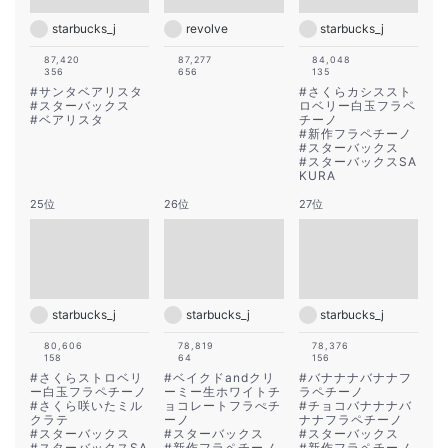
starbucks_j
revolve
starbucks_j
87,420
87,277
84,048
356
656
135
#
サンタベアリスタ
#
さくらカシススト
#
スターバックス
ロベリー白玉フラペ
#
ベアリスタ
チーノ
#
新作フラペチーノ
#
スターバックス
#
スターバックスSA
KURA
25位
26位
27位
starbucks_j
starbucks_j
starbucks_j
80,606
78,819
78,376
158
64
156
#
さくらストロベリ
#
ベイクドandクリ
#
バナナナバナナフ
ー白玉フラペチーノ
ーミー生ホワイトチ
ラペチーノ
#
さくら咲いたミル
ョコレートフラぺチ
#
チョコバナナナバ
クラテ
ーノ
ナナフラペチーノ
#
スターバックス
#
スターバックス
#
スターバックス
#
スターバックスSA
#
新作フラペチーノ
#
新作フラペチーノ