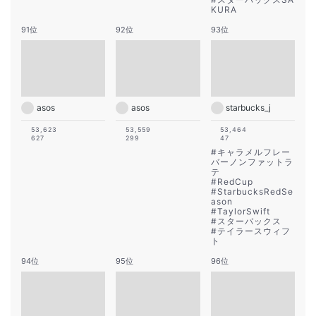
KURA
91位
92位
93位
asos
asos
starbucks_j
53,623
53,559
53,464
627
299
47
#
キャラメルフレー
バーノンファットラ
テ
#
RedCup
#
StarbucksRedSe
ason
#
TaylorSwift
#
スターバックス
#
テイラースウィフ
ト
94位
95位
96位