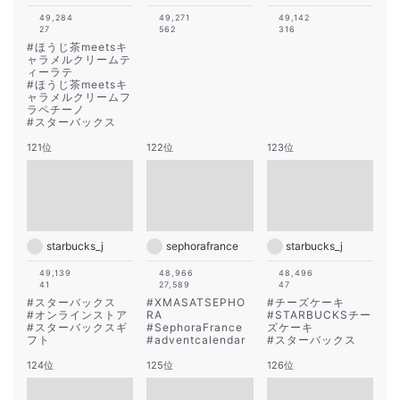
49,284
49,271
49,142
27
562
316
#
ほうじ茶meetsキ
ャラメルクリームテ
ィーラテ
#
ほうじ茶meetsキ
ャラメルクリームフ
ラペチーノ
#
スターバックス
121位
122位
123位
starbucks_j
sephorafrance
starbucks_j
49,139
48,966
48,496
41
27,589
47
#
スターバックス
#
XMASATSEPHO
#
チーズケーキ
#
オンラインストア
RA
#
STARBUCKSチー
#
スターバックスギ
#
SephoraFrance
ズケーキ
フト
#
adventcalendar
#
スターバックス
124位
125位
126位