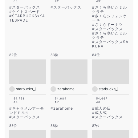
63
92
491
#
スターバックス
#
スターバックス
#
さくら咲いたミル
#
ケイトスペード
クラテ
#
STARBUCKSxKA
#
さくらシフォンケ
TESPADE
ーキ
#
さくらドーナツ
#
スターバックス
#
さくら咲いたミル
クラテ
#
スターバックスSA
KURA
82位
83位
84位
starbucks_j
zarahome
starbucks_j
54,758
54,684
54,667
44
151
46
#
キャラメルアーモ
#
zarahome
#
成人の日
ンドミルク
#
成人式
#
スターバックス
#
スターバックス
85位
86位
87位