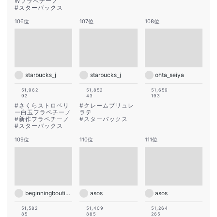
Wフラペチーノ
#
スターバックス
106位
107位
108位
starbucks_j
starbucks_j
ohta_seiya
51,962
51,852
51,659
92
43
193
#
さくらストロベリ
#
クレームブリュレ
ー白玉フラペチーノ
ラテ
#
新作フラペチーノ
#
スターバックス
#
スターバックス
109位
110位
111位
beginningboutique
asos
asos
51,582
51,409
51,264
85
885
265