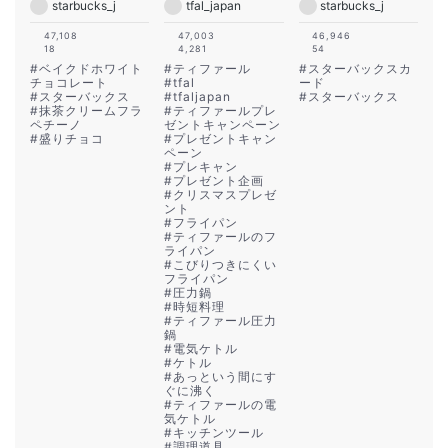
starbucks_j
tfal_japan
starbucks_j
47,108
47,003
46,946
18
4,281
54
#
ベイクドホワイト
#
ティファール
#
スターバックスカ
チョコレート
#
tfal
ード
#
スターバックス
#
tfaljapan
#
スターバックス
#
抹茶クリームフラ
#
ティファールプレ
ペチーノ
ゼントキャンペーン
#
盛りチョコ
#
プレゼントキャン
ペーン
#
プレキャン
#
プレゼント企画
#
クリスマスプレゼ
ント
#
フライパン
#
ティファールのフ
ライパン
#
こびりつきにくい
フライパン
#
圧力鍋
#
時短料理
#
ティファール圧力
鍋
#
電気ケトル
#
ケトル
#
あっという間にす
ぐに沸く
#
ティファールの電
気ケトル
#
キッチンツール
#
調理道具