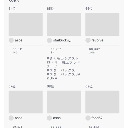
KURA
64位
65位
66位
asos
starbucks_j
revolve
60,811
60,752
60,662
143
84
348
#
さくらカシススト
ロベリー白玉フラペ
チーノ
#
スターバックス
#
スターバックスSA
KURA
67位
68位
69位
asos
asos
food52
59,271
58,653
58,143