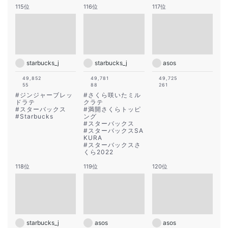
115位
116位
117位
starbucks_j
starbucks_j
asos
49,852
49,781
49,725
55
88
261
#
ジンジャーブレッ
#
さくら咲いたミル
ドラテ
クラテ
#
スターバックス
#
満開さくらトッピ
#
Starbucks
ング
#
スターバックス
#
スターバックスSA
KURA
#
スターバックスさ
くら2022
118位
119位
120位
starbucks_j
asos
asos