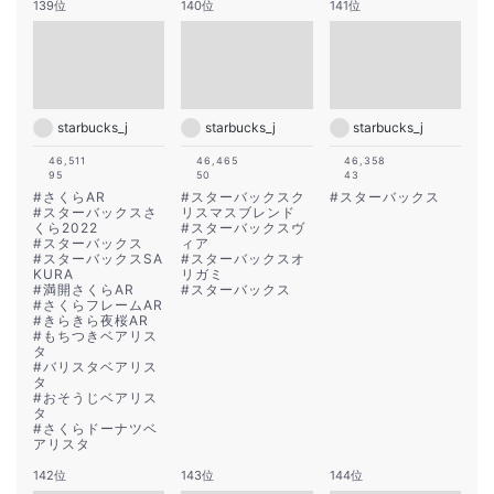
139位
140位
141位
starbucks_j
starbucks_j
starbucks_j
46,511
46,465
46,358
95
50
43
#
さくらAR
#
スターバックスク
#
スターバックス
#
スターバックスさ
リスマスブレンド
くら2022
#
スターバックスヴ
#
スターバックス
ィア
#
スターバックスSA
#
スターバックスオ
KURA
リガミ
#
満開さくらAR
#
スターバックス
#
さくらフレームAR
#
きらきら夜桜AR
#
もちつきベアリス
タ
#
バリスタベアリス
タ
#
おそうじベアリス
タ
#
さくらドーナツベ
アリスタ
142位
143位
144位