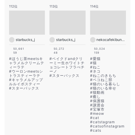
112位
113位
114位
starbucks_j
starbucks_j
nekocafekibunya
50,661
50,272
50,024
59
48
159
#
ほうじ茶meetsキ
#
ベイクドandクリ
#
愛猫
ャラメルクリームテ
ーミー生ホワイトチ
#
猫
ィーラテ
ョコレートフラぺチ
#
ねこ
#
ウーロンmeetsシ
ーノ
#
ネコ
トラスティーラテ
#
スターバックス
#
ねこのきもち
#
キャラメルアップ
#
ペコねこ部
ルルイボスティー
#
猫のいる暮らし
#
スターバックス
#
猫のいる幸せ
#
猫動画
#
癒し
#
保護猫
#
譲渡会
#
宝塚市
#
meow
#
cat
#
catstagram
#
catsofinstagram
#
cats