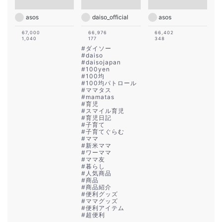
asos
daiso_official
asos
67,000
66,976
66,402
1,040
177
348
#
ダイソー
#
daiso
#
daisojapan
#
100yen
#
100均
#
100均パトロール
#
ママタス
#
mamatas
#
育児
#
スマイル育児
#
育児日記
#
子育て
#
子育てぐらむ
#
ママ
#
新米ママ
#
ワーママ
#
ママ友
#
暮らし
#
人気商品
#
商品
#
商品紹介
#
便利グッズ
#
ママグッズ
#
便利アイテム
#
超便利