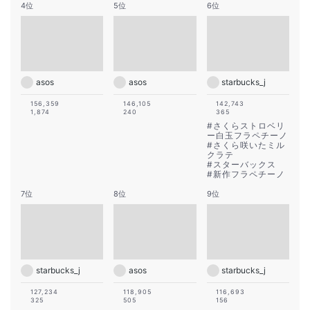
4位
5位
6位
asos
asos
starbucks_j
156,359
146,105
142,743
1,874
240
365
#
さくらストロベリ
ー白玉フラペチーノ
#
さくら咲いたミル
クラテ
#
スターバックス
#
新作フラペチーノ
7位
8位
9位
starbucks_j
asos
starbucks_j
127,234
118,905
116,693
325
505
156