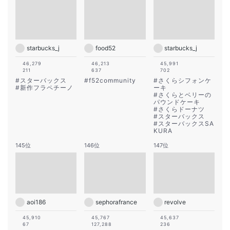
starbucks_j
food52
starbucks_j
46,279
46,213
45,991
211
637
702
#
スターバックス
#
f52community
#
さくらシフォンケ
#
新作フラペチーノ
ーキ
#
さくらとベリーの
パウンドケーキ
#
さくらドーナツ
#
スターバックス
#
スターバックスSA
KURA
145位
146位
147位
aoi186
sephorafrance
revolve
45,910
45,767
45,637
67
127,288
236