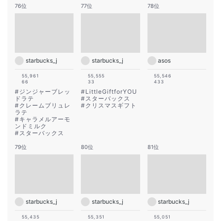
76位
77位
78位
starbucks_j
starbucks_j
asos
55,961
55,555
55,546
66
33
433
#
ジンジャーブレッ
#
LittleGiftforYOU
ドラテ
#
スターバックス
#
クレームブリュレ
#
クリスマスギフト
ラテ
#
キャラメルアーモ
ンドミルク
#
スターバックス
79位
80位
81位
starbucks_j
starbucks_j
starbucks_j
55,435
55,351
55,051