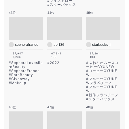
#
マイストロー
#
スターバックス
43位
44位
45位
sephorafrance
aoi186
starbucks_j
67,947
67,641
67,261
7,236
138
103
#
SephoraLovesRa
#
2022
#
ふわふわムースコ
reBeauty
ーヒーGYUNEW
#
SephoraFrance
#
コーヒーGYUNE
#
RareBeauty
W
#
Giveaway
#
フルーツGYUNE
#
Makeup
Wフラペチーノ
#
フルーツGYUNE
W
#
新作フラペチーノ
#
スターバックス
46位
47位
48位