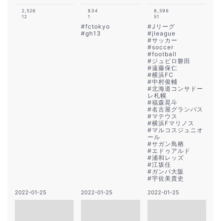
2,526
834
8,596
12
1
51
#
fctokyo
#
Jリーグ
#
gh13
#
jleague
#
サッカー
#
soccer
#
football
#
ジュビロ磐田
#
遠藤保仁
#
横浜FC
#
中村俊輔
#
北海道コンサドー
レ札幌
#
福森晃斗
#
名古屋グランパス
#
マテウス
#
横浜Fマリノス
#
マルコスジュニオ
ール
#
サガン鳥栖
#
エドゥアルド
#
浦和レッズ
#
江坂任
#
ガンバ大阪
#
宇佐美貴史
2022-01-25
2022-01-25
2022-01-25