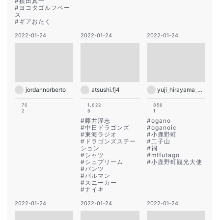
#
横田真一
#
ヨコタゴルフベー
ス
#
ギアおたく
2022-01-24
2022-01-24
2022-01-24
jordannorberto
atsushi.fj4
yuji_hirayama_stonerider
70
1,622
856
2
8
1
#
藤井淳志
#
ogano
#
中日ドラゴンズ
#
oganoic
#
東海ラジオ
#
小鹿野町
#
ドラゴンズステー
#
二子山
ション
#
祠
#
シャツ
#
mtfutago
#
シュプリーム
#
小鹿野町観光大使
#
パンツ
#
バルマン
#
スニーカー
#
ナイキ
2022-01-24
2022-01-24
2022-01-24