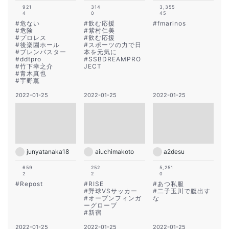
921
314
3,355
4
0
45
#
危ない
#
飲む応援
#
fmarinos
#
危険
#
紫村仁美
#
プロレス
#
飲む応援
#
後楽園ホール
#
スポーツの力で日
#
ブレンバスター
本を元気に
#
ddtpro
#
SSBDREAMPRO
#
竹下幸之介
JECT
#
青木真也
#
宇野薫
2022-01-25
2022-01-25
2022-01-25
junyatanaka18
aiuchimakoto
a2desu
659
252
5,251
2
2
0
#
Repost
#
RISE
#
あつ私服
#
野球VSサッカー
#
二子玉川で腹出す
#
オープンフィンガ
な
ーグローブ
#
新宿
2022-01-25
2022-01-25
2022-01-25