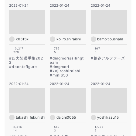
2022-01-24
2022-01-24
2022-01-24
k0515ki
kojiro.shiraishi
bambitiousnara
10,217
752
167
270
5
0
#
四大陸選手権202
#
dmgmorisailingt
#
越谷アルファーズ
2
eam
#
4contsfigure
#
dmgmori
#
kojiroshiraishi
#
mini650
2022-01-24
2022-01-24
2022-01-24
takashi_fukunishi
daichi0055
yoshikazu15
2,316
559
1,036
14
3
2