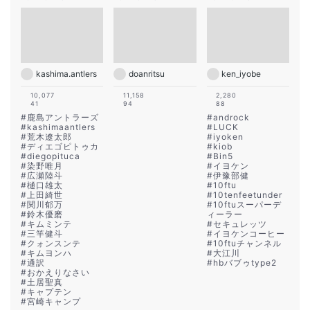
kashima.antlers
doanritsu
ken_iyobe
10,077
11,158
2,280
41
94
88
#
鹿島アントラーズ
#
androck
#
kashimaantlers
#
LUCK
#
荒木遼太郎
#
iyoken
#
ディエゴピトゥカ
#
kiob
#
diegopituca
#
Bin5
#
染野唯月
#
イヨケン
#
広瀬陸斗
#
伊豫部健
#
樋口雄太
#
10ftu
#
上田綺世
#
10tenfeetunder
#
関川郁万
#
10ftuスーパーデ
#
鈴木優磨
ィーラー
#
キムミンテ
#
セキュレッツ
#
三竿健斗
#
イヨケンコーヒー
#
クォンスンテ
#
10ftuチャンネル
#
キムヨンハ
#
大江川
#
通訳
#
hbバブゥtype2
#
おかえりなさい
#
土居聖真
#
キャプテン
#
宮崎キャンプ