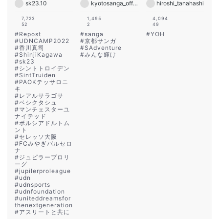
sk23.10
kyotosanga_official
hiroshi_tanahashi
7,723
1,495
4,094
52
2
49
#
Repost
#
sanga
#
YOH
#
UDNCAMP2022
#
京都サンガ
#
香川真司
#
SAdventure
#
ShinjiKagawa
#
みんな輝け
#
sk23
#
シントトロイデン
#
SintTruiden
#
PAOKテッサロニ
キ
#
レアルサラゴサ
#
ベシクタシュ
#
マンチェスターユ
ナイテッド
#
ボルシアドルトム
ント
#
セレッソ大阪
#
FCみやぎバルセロ
ナ
#
ジュピラープロリ
ーグ
#
jupilerproleague
#
udn
#
udnsports
#
udnfoundation
#
uniteddreamsfor
thenextgeneration
#
アスリートと共に