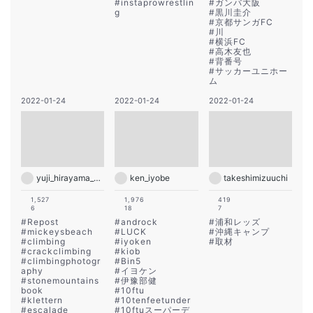
#
instaprowrestlin
#
ガンバ大阪
g
#
黒川圭介
#
京都サンガFC
#
川
#
横浜FC
#
高木友也
#
背番号
#
サッカーユニホー
ム
2022-01-24
2022-01-24
2022-01-24
yuji_hirayama_stonerider
ken_iyobe
takeshimizuuchi
1,527
1,976
419
6
18
7
#
Repost
#
androck
#
浦和レッズ
#
mickeysbeach
#
LUCK
#
沖縄キャンプ
#
climbing
#
iyoken
#
取材
#
crackclimbing
#
kiob
#
climbingphotogr
#
Bin5
aphy
#
イヨケン
#
stonemountains
#
伊豫部健
book
#
10ftu
#
klettern
#
10tenfeetunder
#
escalade
#
10ftuスーパーデ