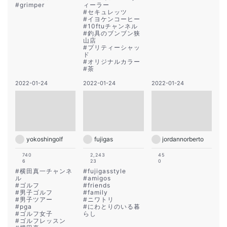
#
grimper
ィーラー
#
セキュレッツ
#
イヨケンコーヒー
#
10ftuチャンネル
#
釣具のブンブン狭
山店
#
プリティーシャッ
ド
#
オリジナルカラー
#
茶
2022-01-24
2022-01-24
2022-01-24
yokoshingolf
fujigas
jordannorberto
740
2,243
45
6
23
0
#
横田真一チャンネ
#
fujigasstyle
ル
#
amigos
#
ゴルフ
#
friends
#
男子ゴルフ
#
family
#
男子ツアー
#
ニワトリ
#
pga
#
にわとりのいる暮
#
ゴルフ女子
らし
#
ゴルフレッスン