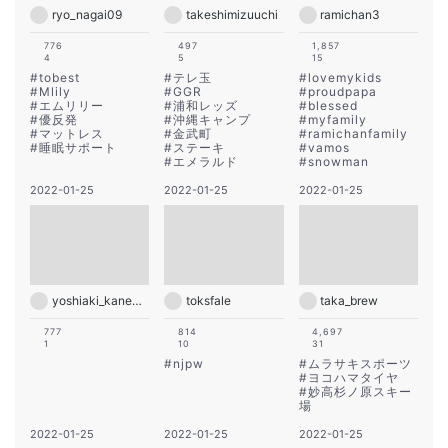
ryo_nagai09
takeshimizuuchi
ramichan3
776
497
1,857
4
5
15
#
tobest
#
テレ玉
#
lovemykids
#
Mlily
#
GGR
#
proudpapa
#
エムリリー
#
浦和レッズ
#
blessed
#
優反発
#
沖縄キャンプ
#
myfamily
#
マットレス
#
金武町
#
ramichanfamily
#
睡眠サポート
#
ステーキ
#
vamos
#
エメラルド
#
snowman
2022-01-25
2022-01-25
2022-01-25
yoshiaki_kanemura
toksfale
taka_brew
777
814
4,697
1
10
31
#
njpw
#
ムラサキスポーツ
#
ヨコハマタイヤ
#
妙高杉ノ原スキー
場
2022-01-25
2022-01-25
2022-01-25