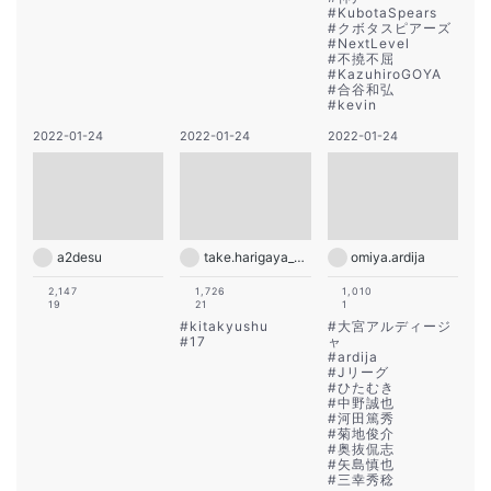
#
KubotaSpears
#
クボタスピアーズ
#
NextLevel
#
不撓不屈
#
KazuhiroGOYA
#
合谷和弘
#
kevin
2022-01-24
2022-01-24
2022-01-24
a2desu
take.harigaya_official
omiya.ardija
2,147
1,726
1,010
19
21
1
#
kitakyushu
#
大宮アルディージ
#
17
ャ
#
ardija
#
Jリーグ
#
ひたむき
#
中野誠也
#
河田篤秀
#
菊地俊介
#
奥抜侃志
#
矢島慎也
#
三幸秀稔