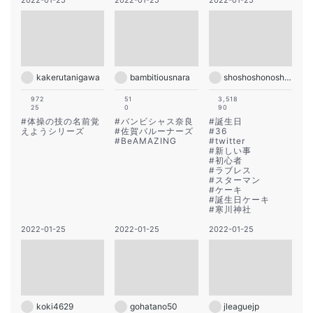
2022-01-25
2022-01-25
2022-01-25
kakerutanigawa
bambitiousnara
shoshoshonosho.4
972
51
3,518
25
0
90
#
体操の技の名前覚
#
バンビシャス奈良
#
誕生日
えようシリーズ
#
佐賀バルーナーズ
#
36
#
BeAMAZING
#
twitter
#
新しい事
#
初心者
#
ラブレス
#
スターマン
#
ケーキ
#
誕生日ケーキ
#
寒川神社
2022-01-25
2022-01-25
2022-01-25
koki4629
gohatano50
jleaguejp