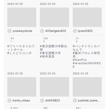
2022-01-25
2022-01-25
2022-01-25
yosukeyokota
405arigato405
tyson0925
64
228
31
1
0
0
#
フリースタイルフ
#
東京国際大学駅伝
#
パンチドランカー
ットボール
部
なんで
#
しりとりコンボ
#
東京国際大学
#
飯伏プロレス研究
#
秋本真吾
所
#
GanPro
#
wrestleUNIVERS
E
2022-01-25
2022-01-25
2022-01-25
kento_misao
shih05823
yoshiaki_kanemura
6,007
182
947