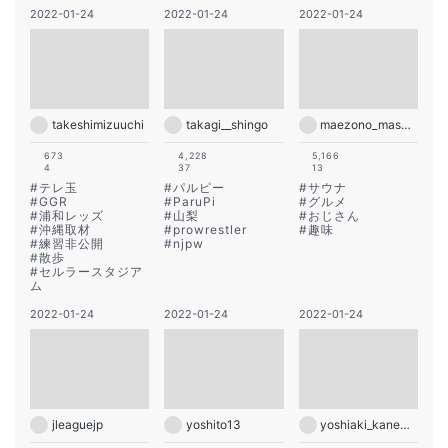
2022-01-24
2022-01-24
2022-01-24
takeshimizuuchi
takagi__shingo
maezono_masakiyo
673
4,228
5,166
4
37
13
#
テレ玉
#
パルピー
#
サウナ
#
GGR
#
ParuPi
#
グルメ
#
浦和レッズ
#
山梨
#
おじさん
#
沖縄取材
#
prowrestler
#
趣味
#
練習非公開
#
njpw
#
散歩
#
セルラースタジア
ム
2022-01-24
2022-01-24
2022-01-24
jleaguejp
yoshito13
yoshiaki_kanemura