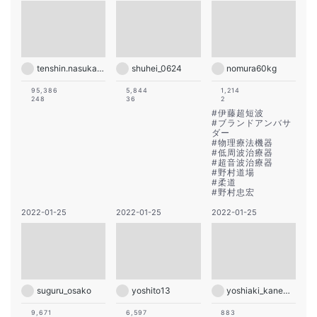
tenshin.nasukawa
shuhei_0624
nomura60kg
95,386
5,844
1,214
248
36
2
#
伊藤超短波
#
ブランドアンバサ
ダー
#
物理療法機器
#
低周波治療器
#
超音波治療器
#
野村道場
#
柔道
#
野村忠宏
2022-01-25
2022-01-25
2022-01-25
suguru_osako
yoshito13
yoshiaki_kanemura
9,671
6,597
883