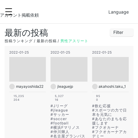
2022-01-26
FILTER
Language
1
2
3
4
5
6
7
アカウント掲載依頼
8
9
10
11
12
13
14
最新の投稿
Filter
15
16
17
18
19
20
21
26
27
28
29
30
31
1
投稿ランキング
最新の投稿
男性アスリート
22
23
24
25
26
27
28
2
3
4
5
6
7
8
2022-01-25
2022-01-25
2022-01-25
29
30
31
1
2
3
4
9
10
11
12
13
14
15
16
17
18
19
20
21
22
23
24
25
26
27
28
29
30
31
1
2
3
4
5
mayayoshida22
jleaguejp
akahoshi.taku_1
15,235
5,327
95
204
16
0
#
Jリーグ
#
飲む応援
#
jleague
#
スポーツの力で日
#
サッカー
本を元気に
#
soccer
#
あなたのまちを応
#
football
援します
#
横浜Fマリノス
#
フクオカーナ
#
仲川輝人
#
フクオカーナアカ
#
名古屋グランパス
デミー