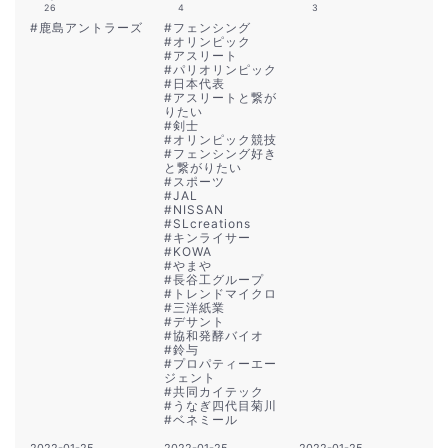
26
4
3
#
鹿島アントラーズ
#
フェンシング
#
オリンピック
#
アスリート
#
パリオリンピック
#
日本代表
#
アスリートと繋が
りたい
#
剣士
#
オリンピック競技
#
フェンシング好き
と繋がりたい
#
スポーツ
#
JAL
#
NISSAN
#
SLcreations
#
キンライサー
#
KOWA
#
やまや
#
長谷工グループ
#
トレンドマイクロ
#
三洋紙業
#
デサント
#
協和発酵バイオ
#
鈴与
#
プロパティーエー
ジェント
#
共同カイテック
#
うなぎ四代目菊川
#
ベネミール