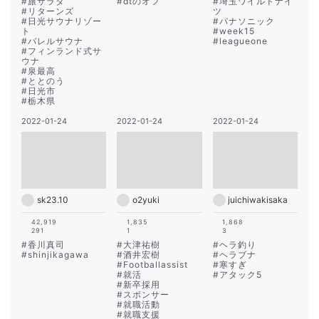
#
旅サラダ
#
dtのオフ
#
埼玉ワイルドナイ
#
リターンズ
ツ
#
日光サウナリゾー
#
パナソニック
ト
#
week15
#
バレルサウナ
#
leagueone
#
フィンランド式サ
ウナ
#
泉最高
#
ととのう
#
日光市
#
栃木県
2022-01-24
2022-01-24
2022-01-24
sk23.10
o2yuki
juichiwakisaka
42,919
1,835
1,868
291
1
3
#
香川真司
#
大津祐樹
#
ヘラ釣り
#
shinjikagawa
#
酒井宏樹
#
ヘラブナ
#
Footballassist
#
寒すぎ
#
就活
#
アタック5
#
新卒採用
#
スポンサー
#
就職活動
#
就職支援