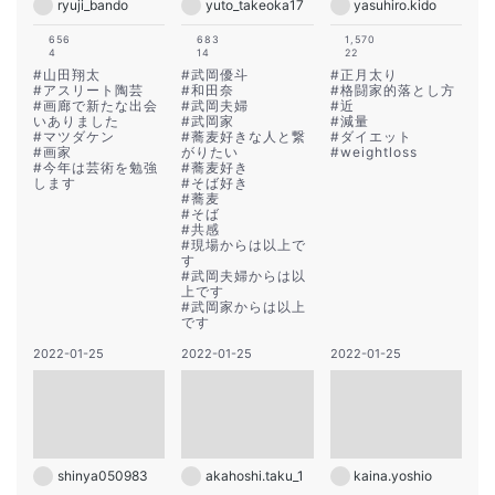
ryuji_bando
yuto_takeoka17
yasuhiro.kido
656
683
1,570
4
14
22
#
山田翔太
#
武岡優斗
#
正月太り
#
アスリート陶芸
#
和田奈
#
格闘家的落とし方
#
画廊で新たな出会
#
武岡夫婦
#
近
いありました
#
武岡家
#
減量
#
マツダケン
#
蕎麦好きな人と繋
#
ダイエット
#
画家
がりたい
#
weightloss
#
今年は芸術を勉強
#
蕎麦好き
します
#
そば好き
#
蕎麦
#
そば
#
共感
#
現場からは以上で
す
#
武岡夫婦からは以
上です
#
武岡家からは以上
です
2022-01-25
2022-01-25
2022-01-25
shinya050983
akahoshi.taku_1
kaina.yoshio