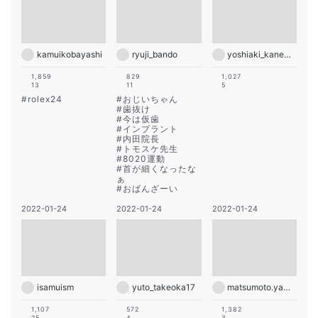
kamuikobayashi
ryuji_bando
yoshiaki_kanemura
1,859
829
1,027
13
11
5
#
rolex24
#
おじいちゃん
#
歯抜け
#
今は仮歯
#
インプラント
#
内田院長
#
トモスケ先生
#
8020運動
#
首が細くなったな
ぁ
#
おばんざーい
2022-01-24
2022-01-24
2022-01-24
isamuism
yuto_takeoka17
matsumoto.yamagafc
1,107
572
1,382
25
4
3