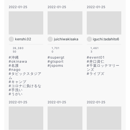
2022-01-25
2022-01-25
2022-01-25
kenshi.02
juichiwakisaka
iguchi.tadahito6
26,380
1,701
1,461
50
0
3
#
沖縄
#
supergt
#
event01
#
okinawa
#
gtsport
#
井口資仁
#
名護
#
jspoms
#
千葉ロッテマリー
#
nago
ンズ
#
タピックスタジア
#
ライブズ
ム
#
キャンプ
#
コロナに負けるな
#
手洗い
#
うがい
2022-01-25
2022-01-25
2022-01-25