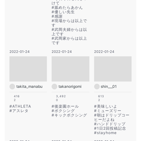
けて
#
舐めたらあかん
#
優しい先生
#
感謝
#
現場からは以上で
す
#
武岡夫婦からは以
上です
#
武岡家からは以上
です
2022-01-24
2022-01-24
2022-01-24
takita_manabu
takanorigomi
shin___01
416
3,492
613
2
0
2
#
ATHLETA
#
後楽園ホール
#
美味しいよ
#
アスレタ
#
ボクシング
#
ミューズリー
#
キックボクシング
#
朝はドリップコー
ヒーだよね
#
ハンドドリップ
#
1日2回投稿記念
#
stayhome