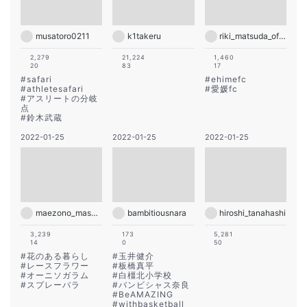
musatoro0211
k1takeru
riki_matsuda_official
2,279
21,224
1,460
20
83
17
#
safari
#
ehimefc
#
athletesafari
#
愛媛fc
#
アスリートの分岐
点
#
鈴木武蔵
2022-01-25
2022-01-25
2022-01-25
maezono_masakiyo
bambitiousnara
hiroshi_tanahashi
3,239
173
5,281
14
0
50
#
花のある暮らし
#
玉井健介
#
レースフラワー
#
板橋真平
#
オーニソガラム
#
白橿北小学校
#
スプレーバラ
#
バンビシャス奈良
#
BeAMAZING
#
withbasketball