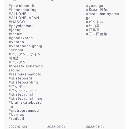
#
powellperalta
#
yamaga
#
bonesbearings
#
松本山雅fc
#
ALLONE
#
matsumotoyama
#
ALLONEJAPAN
ga
#
HASCO
#
ビクトル
#
physicalsole
#
外山凌
#
jacap
#
戸島章
#
fscom
#
三ッ田啓希
#
goodskates
#
vantan
#
vantandesignhig
hschool
#
バンタンデザイン
研究所
#
バンタン
#
freestyleskatebo
arding
#
isamuyamamoto
#
skateboard
#
skateboarding
#
スケボー
#
スケートボード
#
skatecrunch
#
skatecrunchmag
#
braillskateboardi
ng
#
metrogrammed
#
berrics
#
redbull
2022-01-24
2022-01-24
2022-01-24