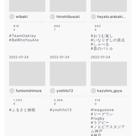
wtbakt
hiroshiibusuki
hayato.arakaki28
818
988
680
4
7
6
#
TeamOakley
#
おうむ返し
#
BeWhoYouAre
#
いなりずしの原点
#
しゃべる
#
昔のバトル
2022-01-24
2022-01-24
2022-01-24
fumionishimura
yoshito13
kazuhiro_goya
1,065
5,568
418
9
6
0
#
ふるさと納税
#
yoshito13
#
leagueone
#
リーグワン
#
rugby
#
ラグビー
#
ノエビアスタジア
ム神戸
#
神戸