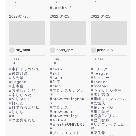
13
12
4
#
yoshito13
2022-01-25
2022-01-25
2022-01-25
hit_tamu
noah_ghc
jleaguejp
428
359
5,229
4
0
5
#
中日ドラゴンズ
#
noah
#
Jリーグ
#
神奈川県
#
覇王
#
jleague
#
大先輩
#
haoh
#
サッカー
#
Legend
#
仁王
#
soccer
#
山本昌
#
nioh
#
football
#
緊張したけど
#
プロレスリングノ
#
ヴィッセル神戸
#
楽しかった
ア
#
酒井高徳
#
久しぶりに
#
prowrestlingnoa
#
川崎フロンターレ
#
打った
h
#
宮城天
#
打てるもんだね
#
プロレス
#
柏レイソル
#
しかし
#
prowrestler
#
川口尚紀
#
AJ1
#
prowrestling
#
横浜Fマリノス
#
つま先削れた
#
ABEMA
#
岩田智輝
#
wrestleUNIVERS
#
サンフレッチェ広
E
島
#
プロレスフォト
#
東俊希