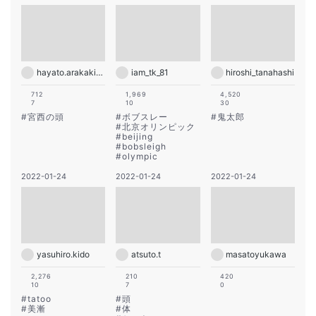
hayato.arakaki28
iam_tk_81
hiroshi_tanahashi
712
1,969
4,520
7
10
30
#
宮西の頭
#
ボブスレー
#
鬼太郎
#
北京オリンピック
#
beijing
#
bobsleigh
#
olympic
2022-01-24
2022-01-24
2022-01-24
yasuhiro.kido
atsuto.t
masatoyukawa
2,276
210
420
10
7
0
#
tatoo
#
頭
#
美漸
#
体