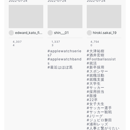
2022-01-24
2022-01-24
2022-01-24
edward_kato_fitness_jp
shin___01
hiroki.sakai_19
4,307
1,337
4,754
4
3
0
#
applewatchserie
#
大津祐樹
s7
#
酒井宏樹
#
applewatchband
#
Footballassist
s
#
就活
#
最近はほぼ黒
#
新卒採用
#
スポンサー
#
就職活動
#
就職支援
#
大学生
#
サッカー
#
採用担当
#
面接
#
22卒
#
女子大生
#
サッカー選手
#
サッカー観戦
#
Jリーグ
#
ジュビロ磐田
#
浦和レッズ
#
人事と繋がりたい