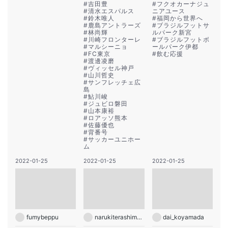
#
吉田豊
#
フクオカーナジュ
#
清水エスパルス
ニアユース
#
鈴木唯人
#
福岡から世界へ
#
鹿島アントラーズ
#
ブラジルフットサ
#
林尚輝
ルパーク新宮
#
川崎フロンターレ
#
ブラジルフットボ
#
マルシーニョ
ールパーク伊都
#
FC東京
#
飲む応援
#
渡邊凌磨
#
ヴィッセル神戸
#
山川哲史
#
サンフレッチェ広
島
#
鮎川峻
#
ジュビロ磐田
#
山本康裕
#
ロアッソ熊本
#
佐藤優也
#
背番号
#
サッカーユニホー
ム
2022-01-25
2022-01-25
2022-01-25
fumybeppu
narukiterashima18
dai_koyamada