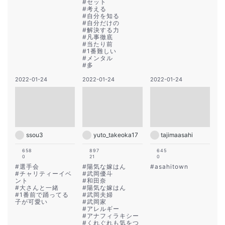
#
セット
#
考える
#
自分を知る
#
自分だけの
#
解決する力
#
凡事徹底
#
当たり前
#
1番難しい
#
メンタル
#
多
2022-01-24
2022-01-24
2022-01-24
ssou3
yuto_takeoka17
tajimaasahi
658
897
645
0
21
0
#
選手会
#
陽気な嫁はん
#
asahitown
#
チャリティーイベ
#
武岡優斗
ント
#
和田奈
#
大さんと一緒
#
陽気な嫁はん
#
1番前で踊ってる
#
武岡夫婦
子が可愛い
#
武岡家
#
アレルギー
#
アナフィラキシー
#
くれぐれも気をつ