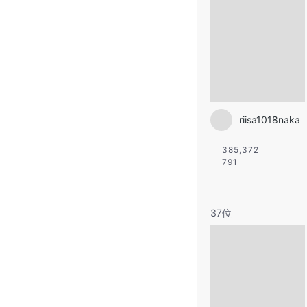
riisa1018naka
385,372
791
37位