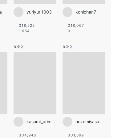
a
yuriyuri1003
konichan7
318,522
318,067
1,054
0
53位
54位
kasumi_arimura.official
nozomisasaki_official
304,948
301,899