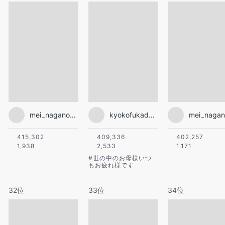
mei_nagano0924official
kyokofukada_official
415,302
409,336
402,257
1,938
2,533
1,171
#
世の中のお母様いつ
もお疲れ様です
32位
33位
34位