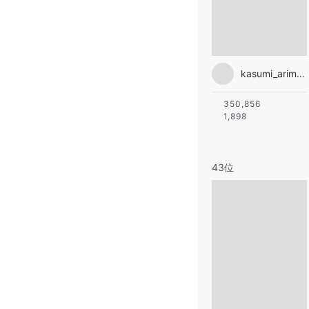
kasumi_arimura.official
350,856
1,898
43位