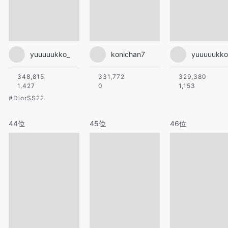
yuuuuukko_
konichan7
yuuuuukko
348,815
331,772
329,380
1,427
0
1,153
#
DiorSS22
44位
45位
46位