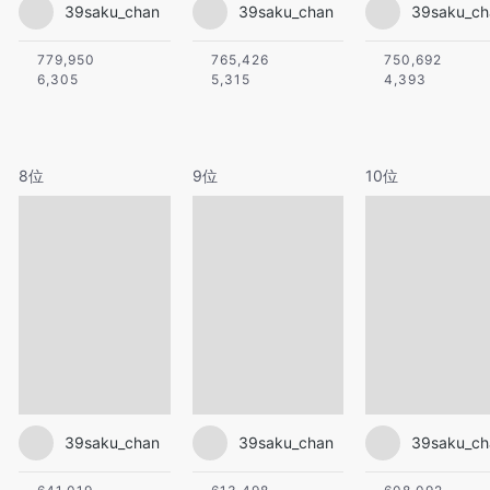
39saku_chan
39saku_chan
39saku_ch
779,950
765,426
750,692
6,305
5,315
4,393
8位
9位
10位
39saku_chan
39saku_chan
39saku_ch