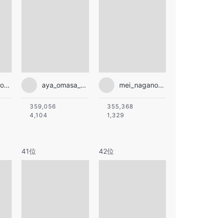
mei_nagano0924official
aya_omasa_official
mei_nagano0924official
359,056
355,368
4,104
1,329
41位
42位