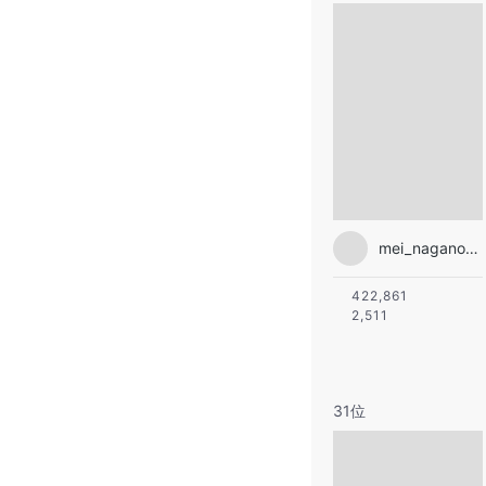
mei_nagano0924official
422,861
2,511
31位