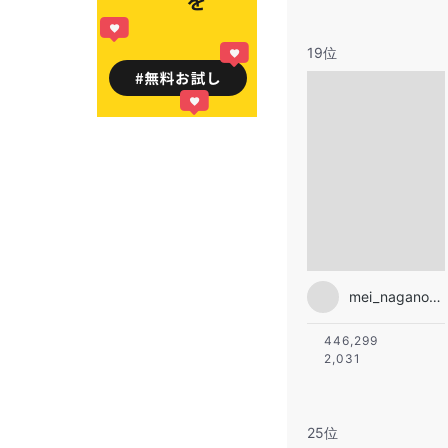
19位
mei_nagano0924official
446,299
2,031
25位