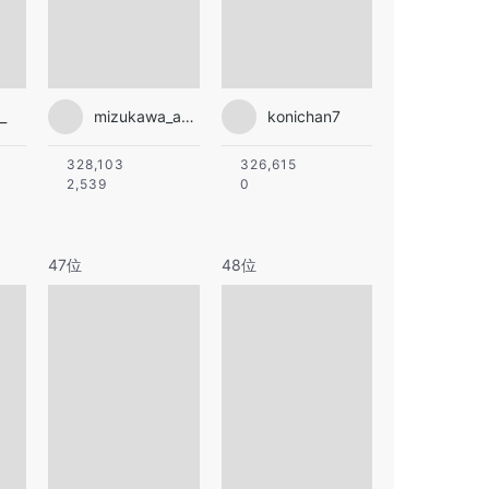
_
mizukawa_asami
konichan7
328,103
326,615
2,539
0
47位
48位