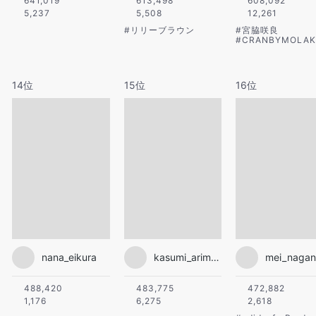
641,019
613,498
608,092
5,237
5,508
12,261
#
リリーブラウン
#
宮脇咲良
#
CRANBYMOLAK
14位
15位
16位
nana_eikura
kasumi_arimura.official
488,420
483,775
472,882
1,176
6,275
2,618