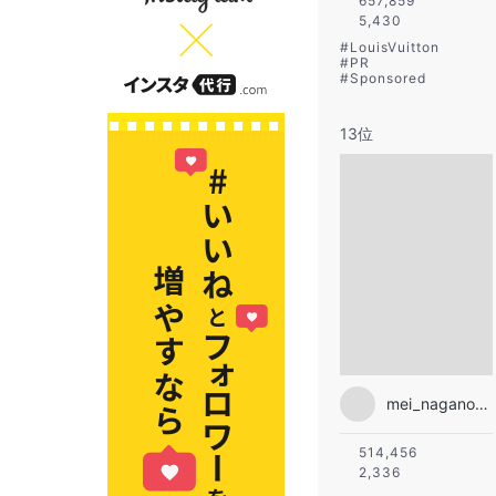
657,859
5,430
#
LouisVuitton
#
PR
#
Sponsored
13位
mei_nagano0924official
514,456
2,336