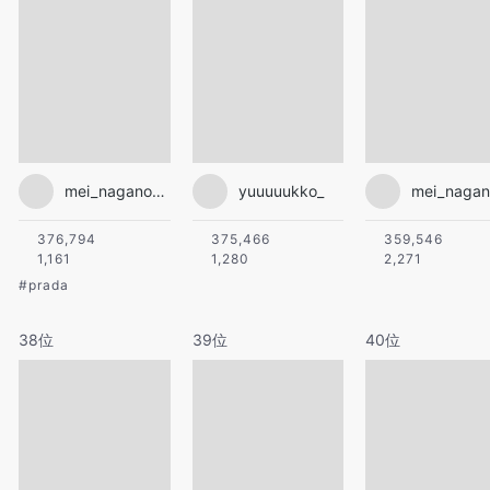
mei_nagano0924official
yuuuuukko_
376,794
375,466
359,546
1,161
1,280
2,271
#
prada
38位
39位
40位