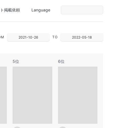
ト掲載依頼
Language
OM
TO
2021-10-26
2022-05-18
5位
6位
29
30
1
1
2
2
3
4
5
6
7
6
7
8
8
9
9
10
11
12
13
14
13
14
15
15
16
16
17
18
19
20
21
20
21
22
22
23
23
24
25
26
27
28
27
28
29
29
30
30
31
1
2
3
4
3
4
5
6