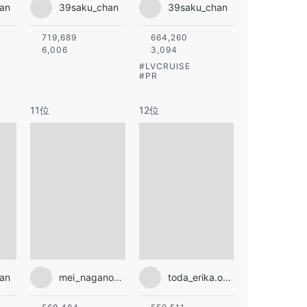
an
39saku_chan
39saku_chan
719,689
664,260
6,006
3,094
#
LVCRUISE
#
PR
11位
12位
an
mei_nagano0924official
toda_erika.official