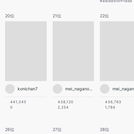
#
adidasforPrada
20位
21位
22位
konichan7
mei_nagano0924official
441,345
438,120
436,763
0
2,254
1,784
26位
27位
28位