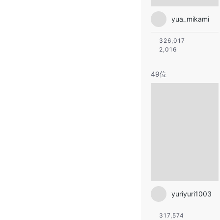
yua_mikami
326,017
2,016
49位
yuriyuri1003
317,574