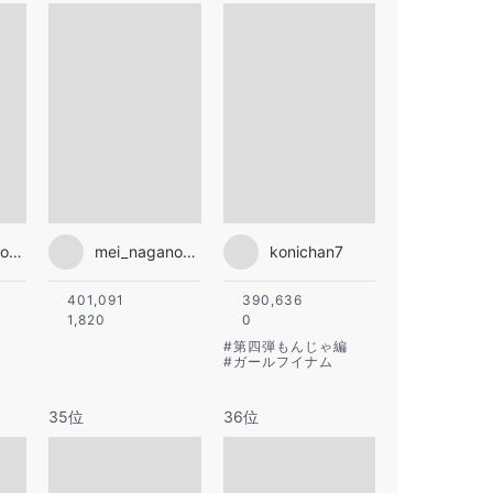
mei_nagano0924official
mei_nagano0924official
konichan7
401,091
390,636
1,820
0
#
第四弾もんじゃ編
#
ガールフイナム
35位
36位