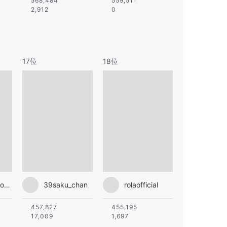
568,484
559,511
2,912
0
17位
18位
mei_nagano0924official
39saku_chan
rolaofficial
457,827
455,195
17,009
1,697