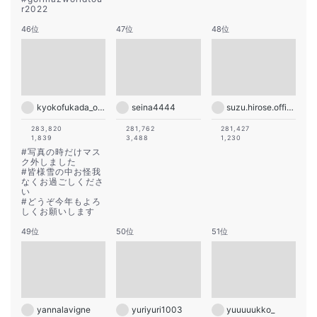
r2022
46位
47位
48位
kyokofukada_official
seina4444
suzu.hirose.official
283,820
281,762
281,427
1,839
3,488
1,230
#
写真の時だけマス
ク外しました
#
皆様雪の中お怪我
なくお過ごしくださ
い
#
どうぞ今年もよろ
しくお願いします
49位
50位
51位
yannalavigne
yuriyuri1003
yuuuuukko_