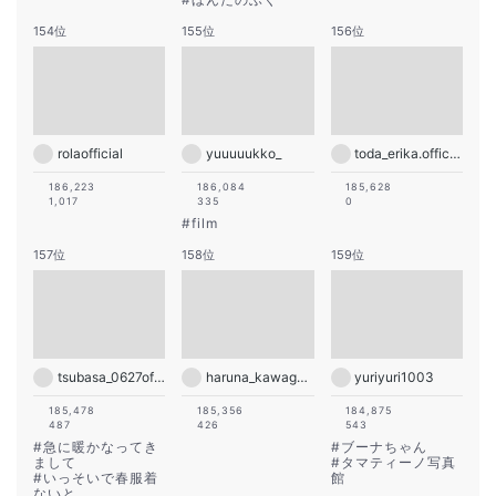
154位
155位
156位
rolaofficial
yuuuuukko_
toda_erika.official
186,223
186,084
185,628
1,017
335
0
#
film
157位
158位
159位
tsubasa_0627official
haruna_kawaguchi_official
yuriyuri1003
185,478
185,356
184,875
487
426
543
#
急に暖かなってき
#
ブーナちゃん
まして
#
タマティーノ写真
#
いっそいで春服着
館
ないと