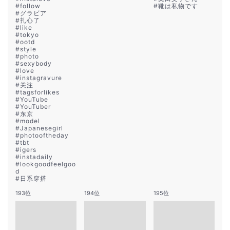
#
follow
#
靴は私物です
#
グラビア
#
扎心了
#
like
#
tokyo
#
ootd
#
style
#
photo
#
sexybody
#
love
#
instagravure
#
关注
#
tagsforlikes
#
YouTube
#
YouTuber
#
东京
#
model
#
Japanesegirl
#
photooftheday
#
tbt
#
igers
#
instadaily
#
lookgoodfeelgoo
d
#
日系穿搭
193位
194位
195位