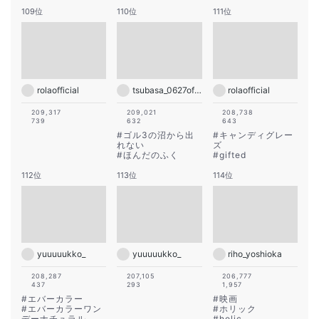
109位
110位
111位
rolaofficial
tsubasa_0627official
rolaofficial
209,317
209,021
208,738
739
632
643
#
ゴル3の沼から出
#
キャンディグレー
れない
ズ
#
ほんだのふく
#
gifted
112位
113位
114位
yuuuuukko_
yuuuuukko_
riho_yoshioka
208,287
207,105
206,777
437
293
1,957
#
エバーカラー
#
映画
#
エバーカラーワン
#
ホリック
デーナチュラル
#
holic