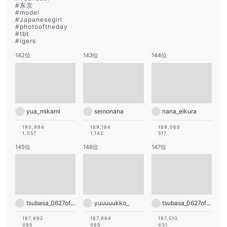
#
东京
#
model
#
Japanesegirl
#
photooftheday
#
tbt
#
igers
142位
143位
144位
yua_mikami
seinonana
nana_eikura
190,994
189,164
189,060
1,057
1,142
517
145位
146位
147位
tsubasa_0627official
yuuuuukko_
tsubasa_0627official
187,892
187,664
187,510
495
489
431