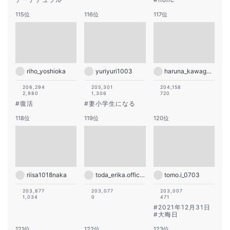
115位
116位
117位
riho_yoshioka
yuriyuri1003
haruna_kawaguchi_official
206,294
205,301
204,158
2,980
1,306
720
#
復活
#
妻小学生になる
118位
119位
120位
riisa1018naka
toda_erika.official
tomo.i_0703
203,877
203,077
203,007
1,034
0
471
#
2021年12月31日
#
大晦日
121位
122位
123位