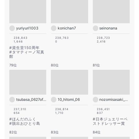
yuriyuri1003
konichan7
seinonana
238,843
238,763
238,723
1,646
0
2,416
#
資生堂150周年
#
タマティーノ写真
館
79位
80位
81位
tsubasa_0627official
10_hitomi_06
nozomisasaki_official
237,310
236,814
236,451
654
1,710
837
#
ほんだのふく
#
日本ジュエリーベ
#
脱出おひとり島
ストドレッサー賞
82位
83位
84位