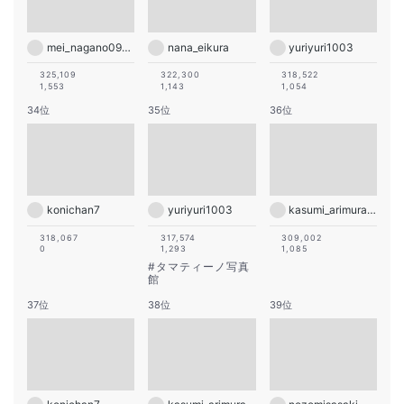
mei_nagano0924official
nana_eikura
yuriyuri1003
325,109
322,300
318,522
1,553
1,143
1,054
34位
35位
36位
konichan7
yuriyuri1003
kasumi_arimura.official
318,067
317,574
309,002
0
1,293
1,085
#
タマティーノ写真
館
37位
38位
39位