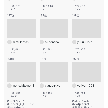
173,832
173,548
172,608
377
0
400
187位
188位
189位
mirei_kiritani_
seinonana
yuuuuukko_
171,484
171,284
170,955
725
971
232
190位
191位
192位
morisakitomomi
yuuuuukko_
yuriyuri1003
170,799
170,132
169,781
2,361
424
428
#
これがこう
#
コルピエロ
#
インスタグラビア
#
colpierrot
#
instalove
#
奥田文子さん