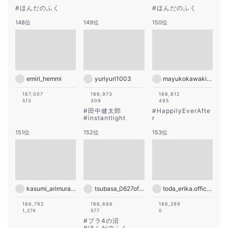
#
ほんだのふく
#
ほんだのふく
148位
149位
150位
emiri_hemmi
yuriyuri1003
mayukokawakitaofficial
187,007
186,973
186,812
513
309
495
#
田中健太郎
#
HappilyEverAfte
#
instantlight
r
151位
152位
153位
kasumi_arimura.official
tsubasa_0627official
toda_erika.official
186,792
186,686
186,299
1,274
577
0
#
プラ4の沼
#
ほんだのふく