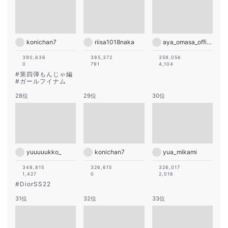
konichan7
riisa1018naka
aya_omasa_official
390,636
385,372
359,056
0
791
4,104
#
第四弾もんじゃ編
#
ガールフイナム
28位
29位
30位
yuuuuukko_
konichan7
yua_mikami
348,815
326,615
326,017
1,427
0
2,016
#
DiorSS22
31位
32位
33位