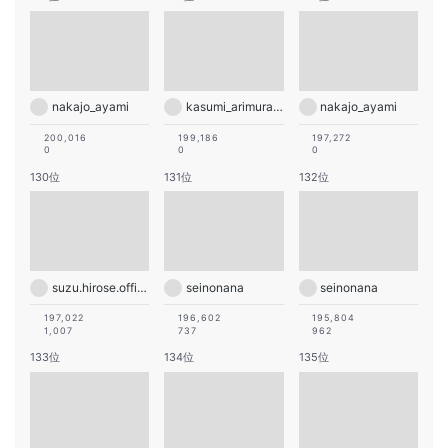
nakajo_ayami
kasumi_arimura.official
nakajo_ayami
200,016
199,186
197,272
0
0
0
130位
131位
132位
suzu.hirose.official
seinonana
seinonana
197,022
196,602
195,804
1,007
737
962
133位
134位
135位