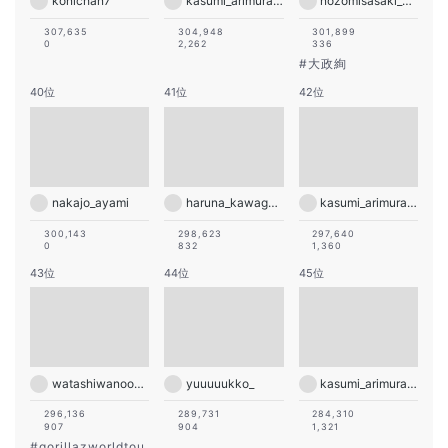
konichan7
kasumi_arimura.official
nozomisasaki_official
307,635
304,948
301,899
0
2,262
336
#
大政絢
40位
41位
42位
nakajo_ayami
haruna_kawaguchi_official
kasumi_arimura.official
300,143
298,623
297,640
0
832
1,360
43位
44位
45位
watashiwanoodle
yuuuuukko_
kasumi_arimura.official
296,136
289,731
284,310
907
904
1,321
#
gorillazworldtou