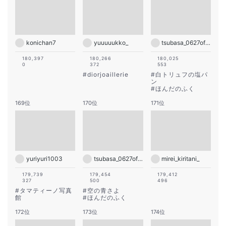
konichan7
yuuuuukko_
tsubasa_0627official
180,397
180,266
180,025
0
372
553
#
diorjoaillerie
#
白トリュフの塩パ
ン
#
ほんだのふく
169位
170位
171位
yuriyuri1003
tsubasa_0627official
mirei_kiritani_
179,739
179,454
179,412
327
500
496
#
タマティーノ写真
#
空の青さよ
館
#
ほんだのふく
172位
173位
174位