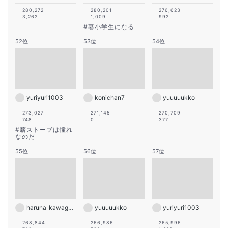
280,272
280,201
276,623
3,262
1,009
992
#
妻小学生になる
52位
53位
54位
yuriyuri1003
konichan7
yuuuuukko_
273,027
271,145
270,709
748
0
377
#
薪ストーブは憧れ
なのだ
55位
56位
57位
haruna_kawaguchi_official
yuuuuukko_
yuriyuri1003
268,844
266,986
265,996