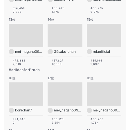
514,456
488,420
483,775
2,336
1,176
6,275
13位
14位
15位
mei_nagano0924official
39saku_chan
rolaofficial
472,882
457,827
455,195
2,618
17,009
1,697
#
adidasforPrada
16位
17位
18位
konichan7
mei_nagano0924official
mei_nagano0924official
441,345
438,120
436,763
0
2,254
1,784