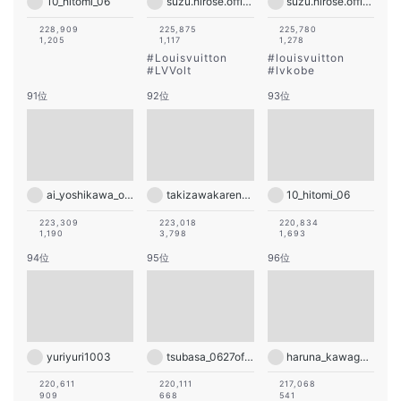
10_hitomi_06
suzu.hirose.official
suzu.hirose.official
228,909
225,875
225,780
1,205
1,117
1,278
#
Louisvuitton
#
louisvuitton
#
LVVolt
#
lvkobe
91位
92位
93位
ai_yoshikawa_official
takizawakarenofficial
10_hitomi_06
223,309
223,018
220,834
1,190
3,798
1,693
94位
95位
96位
yuriyuri1003
tsubasa_0627official
haruna_kawaguchi_official
220,611
220,111
217,068
909
668
541