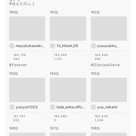
#
ほんだのふく
160位
161位
162位
mayukokawakitaofficial
10_hitomi_06
yuuuuukko_
184,726
184,506
184,444
463
1,321
480
#
Forever
#
DiorJoaillerie
163位
164位
165位
yuriyuri1003
toda_erika.official
yua_mikami
181,781
180,985
180,638
533
0
1,058
166位
167位
168位