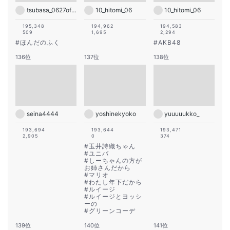
tsubasa_0627official
10_hitomi_06
10_hitomi_06
195,348
194,962
194,583
509
1,695
2,294
#
ほんだのふく
#
AKB48
136位
137位
138位
seina4444
yoshinekyoko
yuuuuukko_
193,694
193,644
193,471
2,905
0
374
#
玉井詩織ちゃん
#
ユニバ
#
しーちゃんの方が
お姉さんだから
#
マリオ
#
わたし年下だから
#
ルイージ
#
ルイージとヨッシ
ーの
#
グリーンコーデ
139位
140位
141位