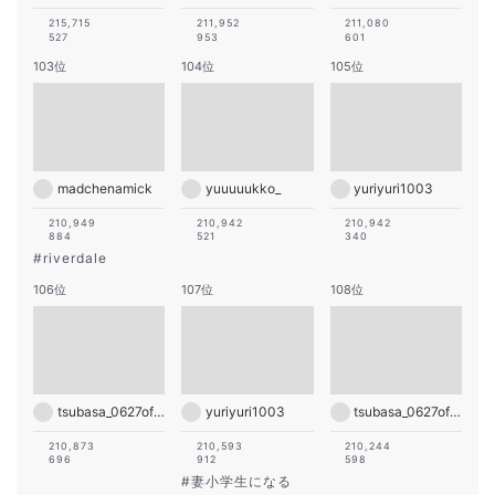
215,715
211,952
211,080
527
953
601
103位
104位
105位
madchenamick
yuuuuukko_
yuriyuri1003
210,949
210,942
210,942
884
521
340
#
riverdale
106位
107位
108位
tsubasa_0627official
yuriyuri1003
tsubasa_0627official
210,873
210,593
210,244
696
912
598
#
妻小学生になる