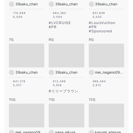
39saku_chan
39saku_chan
39saku_chan
719,689
664,260
657,859
6,006
3,094
5,430
#
LVCRUISE
#
LouisVuitton
#
PR
#
PR
#
Sponsored
7位
8位
9位
39saku_chan
39saku_chan
mei_nagano0924official
641,019
613,498
568,484
5,237
5,508
2,912
#
リリーブラウン
10位
11位
12位
mei_nagano0924official
nana_eikura
kasumi_arimura.official