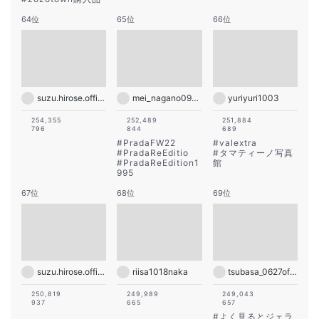
64位
65位
66位
suzu.hirose.official
mei_nagano0924official
yuriyuri1003
254,355
252,489
251,884
796
844
689
#
PradaFW22
#
valextra
#
PradaReEditio
#
タマティーノ写真
#
PradaReEdition1
館
995
67位
68位
69位
suzu.hirose.official
riisa1018naka
tsubasa_0627official
250,819
249,989
249,043
937
665
657
#
よく見るとジェラ