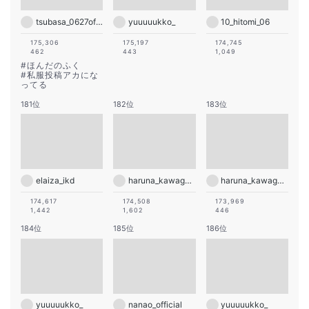
tsubasa_0627official
yuuuuukko_
10_hitomi_06
175,306
175,197
174,745
462
443
1,049
#
ほんだのふく
#
私服投稿アカにな
ってる
181位
182位
183位
elaiza_ikd
haruna_kawaguchi_official
haruna_kawaguchi_official
174,617
174,508
173,969
1,442
1,602
446
184位
185位
186位
yuuuuukko_
nanao_official
yuuuuukko_