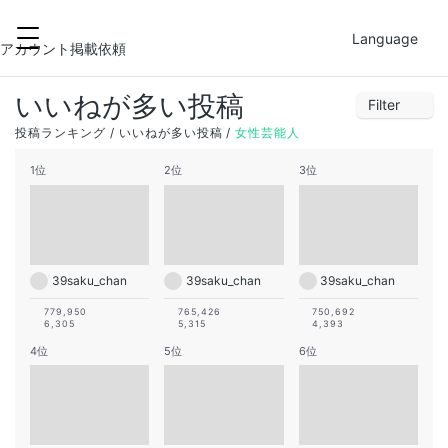
2022-05-18
FILTER
Language
28
29
30
1
2
3
4
アカウント掲載依頼
5
6
7
8
9
10
11
いいねが多い投稿
Filter
12
13
14
15
16
17
18
1
2
3
4
5
6
7
投稿ランキング
いいねが多い投稿
女性芸能人
19
20
21
22
23
24
25
8
9
10
11
12
13
14
1位
2位
3位
26
27
28
29
30
31
1
15
16
17
18
19
20
21
22
23
24
25
26
27
28
29
30
31
1
2
3
4
39saku_chan
39saku_chan
39saku_chan
779,950
765,426
750,692
6,305
5,315
4,393
4位
5位
6位