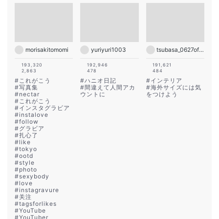
morisakitomomi
yuriyuri1003
tsubasa_0627official
193,320
192,946
191,621
2,863
478
484
#
これがこう
#
ハニオ日記
#
インテリア
#
写真集
#
間違えて人間アカ
#
海外サイズには気
#
nectar
ウントに
をつけよう
#
これがこう
#
インスタグラビア
#
instalove
#
follow
#
グラビア
#
扎心了
#
like
#
tokyo
#
ootd
#
style
#
photo
#
sexybody
#
love
#
instagravure
#
关注
#
tagsforlikes
#
YouTube
#
YouTuber