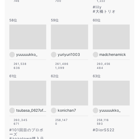
746
700
1,222
#
lily
#
大橋トリオ
58位
59位
60位
yuuuuukko_
yuriyuri1003
madchenamick
261,538
261,486
260,456
636
1,099
484
61位
62位
63位
tsubasa_0627official
konichan7
yuuuuukko_
260,345
258,147
258,116
671
0
593
#
101回目のプロポ
#
DiorSS22
ーズ
#
zozotown購入品