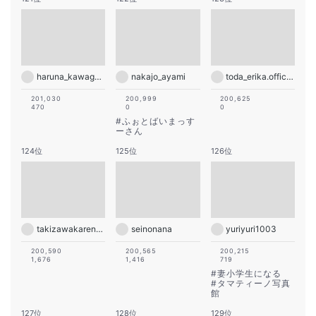
haruna_kawaguchi_official
nakajo_ayami
toda_erika.official
201,030
200,999
200,625
470
0
0
#
ふぉとばいまっす
ーさん
124位
125位
126位
takizawakarenofficial
seinonana
yuriyuri1003
200,590
200,565
200,215
1,676
1,416
719
#
妻小学生になる
#
タマティーノ写真
館
127位
128位
129位