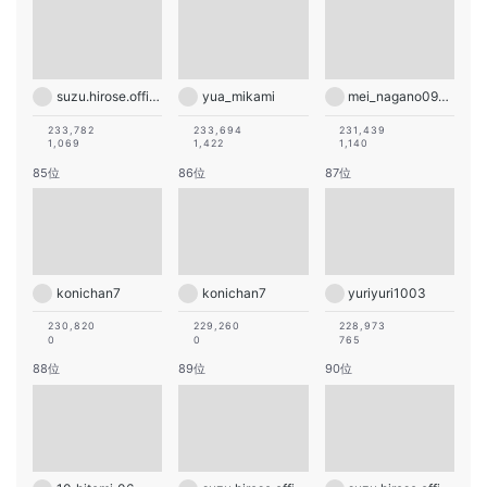
suzu.hirose.official
yua_mikami
mei_nagano0924official
233,782
233,694
231,439
1,069
1,422
1,140
85位
86位
87位
konichan7
konichan7
yuriyuri1003
230,820
229,260
228,973
0
0
765
88位
89位
90位