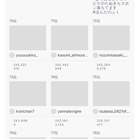
ピケのたぬきちズボ
ン落ちてます
#
ほんだのふく
70位
71位
72位
yuuuuukko_
kasumi_arimura.official
nozomisasaki_official
245,522
245,462
245,384
518
846
5,678
73位
74位
75位
konichan7
yannalavigne
tsubasa_0627official
243,698
242,160
239,201
0
2,134
477
76位
77位
78位