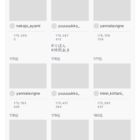
nakajo_ayami
yuuuuukko_
yannalavigne
179,395
179,087
176,749
0
410
706
#
りぼん
#
持田あき
175位
176位
177位
yannalavigne
yuuuuukko_
mirei_kiritani_
175,785
175,457
175,380
529
294
457
178位
179位
180位