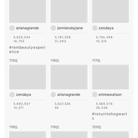
arianagrande
jennierubyjane
zendaya
5,835,044
5,781,538
5,754,498
16,753
31,493
10,374
#
rembeautyexperi
ence
115位
116位
117位
zendaya
arianagrande
emmawatson
5,693,937
5,627,526
5,569,078
10,271
50
26,036
#
returntohogwart
s
118位
119位
120位