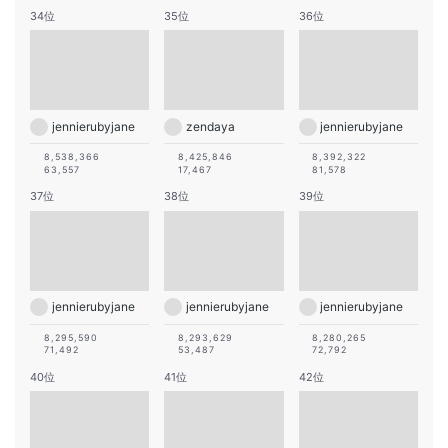
34位
35位
36位
jennierubyjane
zendaya
jennierubyjane
8,538,366
8,425,846
8,392,322
63,557
17,467
81,578
37位
38位
39位
jennierubyjane
jennierubyjane
jennierubyjane
8,295,590
8,293,629
8,280,265
71,492
53,487
72,792
40位
41位
42位