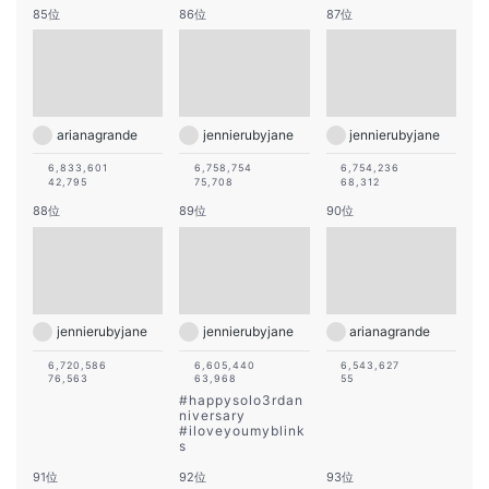
85位
86位
87位
arianagrande
jennierubyjane
jennierubyjane
6,833,601
6,758,754
6,754,236
42,795
75,708
68,312
88位
89位
90位
jennierubyjane
jennierubyjane
arianagrande
6,720,586
6,605,440
6,543,627
76,563
63,968
55
#
happysolo3rdan
niversary
#
iloveyoumyblink
s
91位
92位
93位