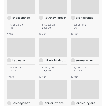
arianagrande
kourtneykardash
arianagrande
5,559,939
5,538,932
5,505,455
49
28,990
86
121位
122位
123位
katrinakaif
milliebobbybrown
selenagomez
5,449,162
5,382,223
5,359,247
33,712
29,690
52,086
124位
125位
126位
selenagomez
jennierubyjane
jennierubyjane