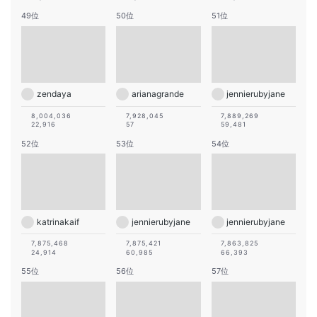
49位
50位
51位
zendaya
arianagrande
jennierubyjane
8,004,036
7,928,045
7,889,269
22,916
57
59,481
52位
53位
54位
katrinakaif
jennierubyjane
jennierubyjane
7,875,468
7,875,421
7,863,825
24,914
60,985
66,393
55位
56位
57位