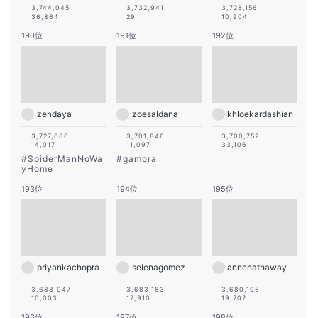
3,744,045
3,732,941
3,728,156
36,864
29
10,904
190位
191位
192位
zendaya
zoesaldana
khloekardashian
3,727,686
3,701,846
3,700,752
14,017
11,097
33,106
#
SpiderManNoWa
#
gamora
yHome
193位
194位
195位
priyankachopra
selenagomez
annehathaway
3,688,047
3,683,183
3,680,195
10,003
12,910
19,202
196位
197位
198位