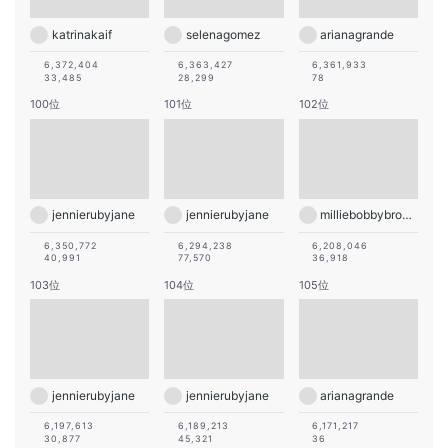
katrinakaif
selenagomez
arianagrande
6,372,404
6,363,427
6,361,933
33,485
28,299
78
100位
101位
102位
jennierubyjane
jennierubyjane
milliebobbybrown
6,350,772
6,294,238
6,208,046
40,991
77,570
36,918
103位
104位
105位
jennierubyjane
jennierubyjane
arianagrande
6,197,613
6,189,213
6,171,217
30,877
45,321
36