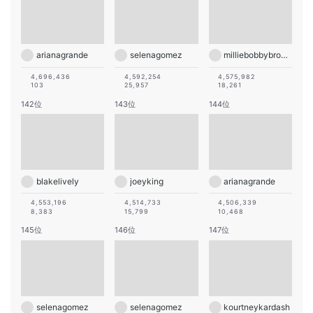
arianagrande
selenagomez
milliebobbybrown
4,696,436
4,592,254
4,575,982
103
25,957
18,261
142位
143位
144位
blakelively
joeyking
arianagrande
4,553,196
4,514,733
4,506,339
8,383
15,799
10,468
145位
146位
147位
selenagomez
selenagomez
kourtneykardash