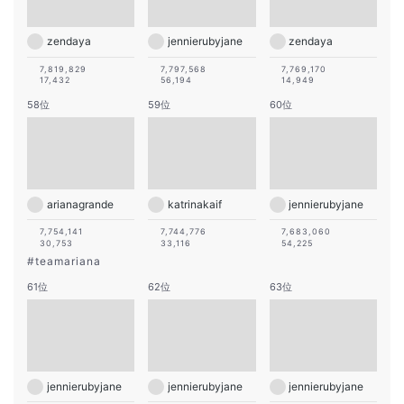
zendaya
jennierubyjane
zendaya
7,819,829
7,797,568
7,769,170
17,432
56,194
14,949
58位
59位
60位
arianagrande
katrinakaif
jennierubyjane
7,754,141
7,744,776
7,683,060
30,753
33,116
54,225
#
teamariana
61位
62位
63位
jennierubyjane
jennierubyjane
jennierubyjane