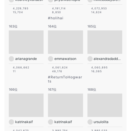
4,229,785
4,191,114
4,072,953
15,704
8,850
14,624
#
holihai
163位
164位
165位
arianagrande
emmawatson
alexandradaddario
4,066,662
4,061,624
4,060,895
11
46,176
16,085
#
ReturnToHogwar
ts
166位
167位
168位
katrinakaif
katrinakaif
ursulolita
4,042,670
3,995,754
3,995,035