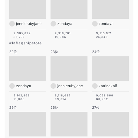
jennierubyjane
zendaya
zendaya
9,365,892
9,316,761
9,215,071
85,200
19,386
26,845
#
laflagshipstore
22位
23位
24位
zendaya
jennierubyjane
katrinakaif
9,142,868
9,118,682
9,058,666
21,005
83,314
68,932
25位
26位
27位