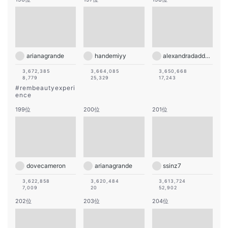
arianagrande
handemiyy
alexandradaddario
3,672,385
3,664,085
3,650,668
8,779
25,329
17,243
#
rembeautyexperi
ence
199位
200位
201位
dovecameron
arianagrande
ssinz7
3,622,858
3,620,484
3,613,724
7,009
20
52,902
202位
203位
204位