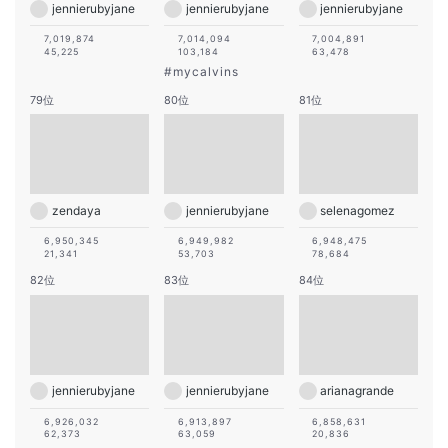
jennierubyjane
jennierubyjane
jennierubyjane
7,019,874
7,014,094
7,004,891
45,225
103,184
63,478
#
mycalvins
79位
80位
81位
zendaya
jennierubyjane
selenagomez
6,950,345
6,949,982
6,948,475
21,341
53,703
78,684
82位
83位
84位
jennierubyjane
jennierubyjane
arianagrande
6,926,032
6,913,897
6,858,631
62,373
63,059
20,836