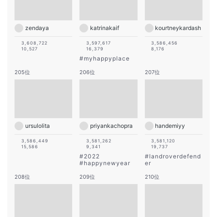
zendaya
katrinakaif
kourtneykardash
3,608,722
3,597,617
3,586,456
10,527
16,379
8,176
#
myhappyplace
205位
206位
207位
ursulolita
priyankachopra
handemiyy
3,586,449
3,581,262
3,581,120
15,586
9,341
19,737
#
2022
#
landroverdefend
#
happynewyear
er
208位
209位
210位