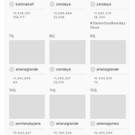
katrinakaif
zendaya
zendaya
12,676,100
12,096,666
11,840,374
256,117
52,058
26,204
#
ValentinoRendez
Vous
7位
8位
9位
arianagrande
zendaya
arianagrande
11,292,808
11,085,327
10,943,655
69
25,315
73
10位
11位
12位
jennierubyjane
arianagrande
selenagomez
10,943,627
10,780,548
10,400,090