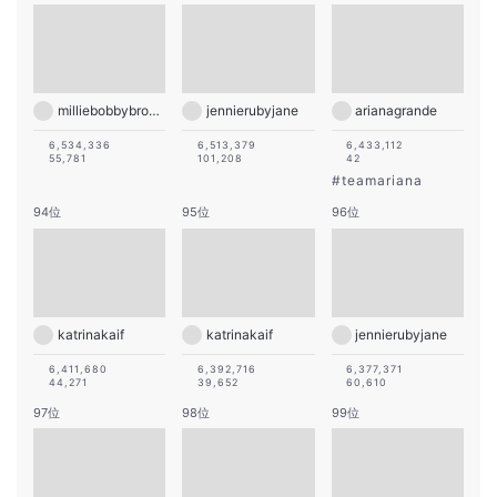
milliebobbybrown
jennierubyjane
arianagrande
6,534,336
6,513,379
6,433,112
55,781
101,208
42
#
teamariana
94位
95位
96位
katrinakaif
katrinakaif
jennierubyjane
6,411,680
6,392,716
6,377,371
44,271
39,652
60,610
97位
98位
99位