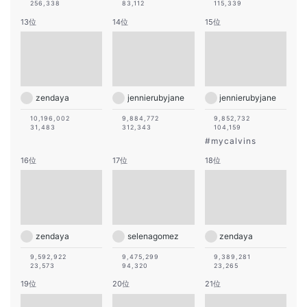
256,338
83,112
115,339
13位
14位
15位
zendaya
jennierubyjane
jennierubyjane
10,196,002
9,884,772
9,852,732
31,483
312,343
104,159
#
mycalvins
16位
17位
18位
zendaya
selenagomez
zendaya
9,592,922
9,475,299
9,389,281
23,573
94,320
23,265
19位
20位
21位