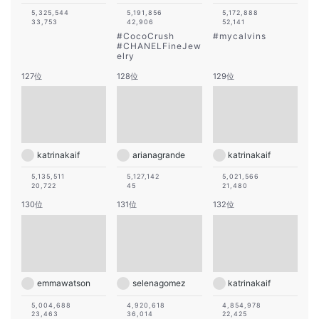
5,325,544
5,191,856
5,172,888
33,753
42,906
52,141
#
CocoCrush
#
mycalvins
#
CHANELFineJew
elry
127位
128位
129位
katrinakaif
arianagrande
katrinakaif
5,135,511
5,127,142
5,021,566
20,722
45
21,480
130位
131位
132位
emmawatson
selenagomez
katrinakaif
5,004,688
4,920,618
4,854,978
23,463
36,014
22,425