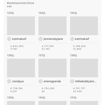
#
emmasistersfore
ver
133位
134位
135位
katrinakaif
jennierubyjane
katrinakaif
4,843,463
4,777,530
4,766,822
17,191
41,744
12,464
136位
137位
138位
zendaya
arianagrande
milliebobbybrown
4,738,184
4,704,280
4,701,707
5,321
53
23,435
139位
140位
141位