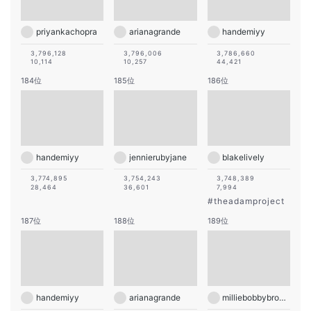
priyankachopra
arianagrande
handemiyy
3,796,128
3,796,006
3,786,660
10,114
10,257
44,421
184位
185位
186位
handemiyy
jennierubyjane
blakelively
3,774,895
3,754,243
3,748,389
28,464
36,601
7,994
#
theadamproject
187位
188位
189位
handemiyy
arianagrande
milliebobbybrown