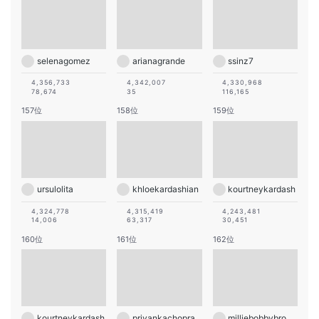
selenagomez
arianagrande
ssinz7
4,356,733
4,342,007
4,330,968
78,674
35
116,165
157位
158位
159位
ursulolita
khloekardashian
kourtneykardash
4,324,778
4,315,419
4,243,481
14,006
63,317
30,451
160位
161位
162位
kourtneykardash
priyankachopra
milliebobbybrown