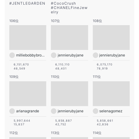
#
JENTLEGARDEN
#
CocoCrush
#
CHANELFineJew
elry
106位
107位
108位
milliebobbybrown
jennierubyjane
jennierubyjane
6,151,670
6,110,110
6,075,170
46,549
48,401
78,919
109位
110位
111位
arianagrande
jennierubyjane
selenagomez
5,997,644
5,858,887
5,858,661
15,837
42,752
42,836
112位
113位
114位