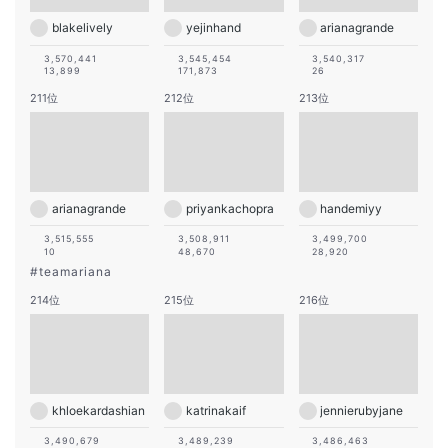
blakelively
yejinhand
arianagrande
3,570,441
3,545,454
3,540,317
13,899
171,873
26
211位
212位
213位
arianagrande
priyankachopra
handemiyy
3,515,555
3,508,911
3,499,700
10
48,670
28,920
#
teamariana
214位
215位
216位
khloekardashian
katrinakaif
jennierubyjane
3,490,679
3,489,239
3,486,463