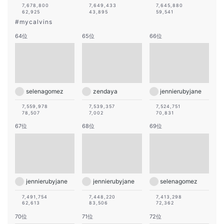
7,678,800
7,649,433
7,645,880
62,925
43,895
59,541
#
mycalvins
64位
65位
66位
selenagomez
zendaya
jennierubyjane
7,559,978
7,539,357
7,524,751
78,507
7,002
70,831
67位
68位
69位
jennierubyjane
jennierubyjane
selenagomez
7,491,754
7,448,220
7,413,298
62,613
83,506
72,362
70位
71位
72位