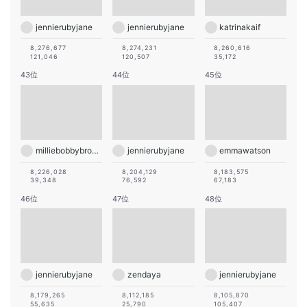
jennierubyjane
jennierubyjane
katrinakaif
8,276,677
8,274,231
8,260,616
121,046
120,507
35,172
43位
44位
45位
milliebobbybrown
jennierubyjane
emmawatson
8,226,028
8,204,129
8,183,575
39,348
76,592
67,183
46位
47位
48位
jennierubyjane
zendaya
jennierubyjane
8,179,265
8,112,185
8,105,870
55,635
25,790
105,407