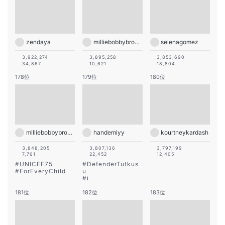
zendaya
milliebobbybrown
selenagomez
3,922,274
3,895,258
3,853,690
34,867
10,621
18,804
178位
179位
180位
milliebobbybrown
handemiyy
kourtneykardash
3,848,205
3,807,136
3,797,199
7,761
22,452
12,405
#
UNICEF75
#
DefenderTutkus
#
ForEveryChild
u
#
i
181位
182位
183位