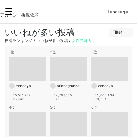
2022-05-18
FILTER
Language
31
1
2
3
4
5
6
アカウント掲載依頼
7
8
9
10
11
12
13
いいねが多い投稿
Filter
14
15
16
17
18
19
20
1
2
3
4
5
6
7
投稿ランキング
いいねが多い投稿
女性芸能人
21
22
23
24
25
26
27
8
9
10
11
12
13
14
1位
2位
3位
28
29
30
1
2
3
4
15
16
17
18
19
20
21
22
23
24
25
26
27
28
29
30
31
1
2
3
4
zendaya
arianagrande
zendaya
15,531,762
14,793,185
13,600,836
67,540
125
20,605
4位
5位
6位