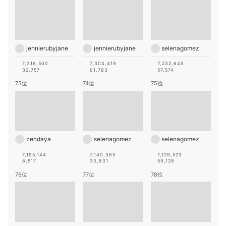
jennierubyjane
jennierubyjane
selenagomez
7,316,500
7,304,419
7,232,645
32,757
61,783
57,574
73位
74位
75位
zendaya
selenagomez
selenagomez
7,195,144
7,140,365
7,129,523
8,517
33,831
59,128
76位
77位
78位