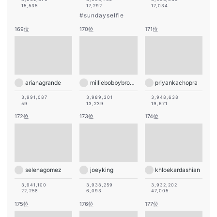
15,535
17,292
17,034
#
sundayselfie
169位
170位
171位
arianagrande
milliebobbybrown
priyankachopra
3,991,087
3,989,301
3,948,638
59
13,239
19,671
172位
173位
174位
selenagomez
joeyking
khloekardashian
3,941,100
3,938,259
3,932,202
22,258
6,093
47,005
175位
176位
177位