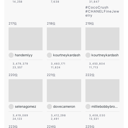
14,258
7,638
31,847
#
CocoCrush
#
CHANELFineJew
elry
217位
218位
219位
handemiyy
kourtneykardash
kourtneykardash
3,479,379
3,460,171
3,450,804
23,557
11,824
11,713
220位
221位
222位
selenagomez
dovecameron
milliebobbybrown
3,419,089
3,412,298
3,408,030
24,123
2,491
13,531
223位
224位
225位