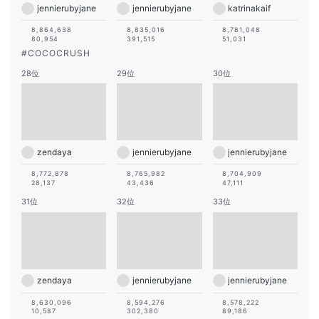
jennierubyjane
jennierubyjane
katrinakaif
8,864,638
8,835,016
8,781,048
80,954
391,515
51,031
#
COCOCRUSH
28位
29位
30位
zendaya
jennierubyjane
jennierubyjane
8,772,878
8,765,982
8,704,909
28,137
43,436
47,111
31位
32位
33位
zendaya
jennierubyjane
jennierubyjane
8,630,096
8,594,276
8,578,222
10,587
302,380
89,186